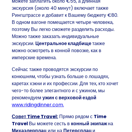
можете заплатить около €55, а длинная
экскурсия (около 40 минут) включает также
Рингштрассе и добавит к Вашему бюджету €80.
В одном вагоне помещается четыре человека,
поэтому Вы легко сможете разделить расходы.
Можно также заказать индивидуальные
экскурсии.
Центральное кладбище
также
можно осмотреть в конной повозке, как в
имперские времена.
Сейчас также проводятся экскурсии по
конюшням, чтобы узнать больше о лошадях,
каретах хэкни и их профессии. Для тех, кто хочет
чего-то более элегантного и с ужином, мы
рекомендуем
ужин с верховой ездой
www.ridingdinner.com.
Совет Time Travel:
Прямо рядом с
Time
Travel
Вы можете сесть в
конный экипаж
на
Михаэлерплац
или на
Петерсплац
и