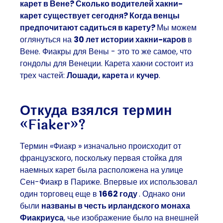
карет в Вене? Сколько водителей хакни-
карет существует сегодня? Когда венцы
предпочитают садиться в карету?
Мы можем
оглянуться на
30 лет истории хакни-каров
в
Вене. Фиакры для Вены - это то же самое, что
гондолы для Венеции. Карета хакни состоит из
трех частей:
Лошади, карета
и
кучер
.
Откуда взялся термин
«Fiaker»?
Термин «Фиакр
» изначально происходит от
французского
, поскольку
первая стойка
для
наемных карет
была расположена на
улице
Сен-Фиакр
в
Париже
. Впервые их использовал
один торговец еще в
1662 году
. Однако они
были
названы в честь
ирландского монаха
Фиакриуса
, чье изображение было на внешней