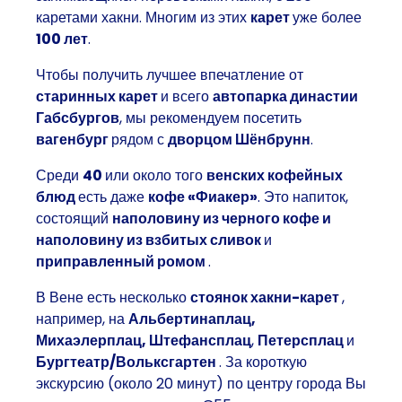
каретами хакни. Многим из этих
карет
уже более
100 лет
.
Чтобы получить лучшее впечатление от
старинных карет
и всего
автопарка династии
Габсбургов
, мы рекомендуем посетить
вагенбург
рядом с
дворцом Шёнбрунн
.
Среди
40
или около того
венских кофейных
блюд
есть даже
кофе «Фиакер»
. Это напиток,
состоящий
наполовину из черного кофе и
наполовину из взбитых сливок
и
приправленный ромом
.
В Вене есть несколько
стоянок хакни-карет
,
например, на
Альбертинаплац,
Михаэлерплац, Штефансплац
,
Петерсплац
и
Бургтеатр/Вольксгартен
. За короткую
экскурсию (около 20 минут) по центру города Вы