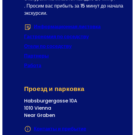
а
. Просим вас прибыть за 15 минут до начала
е
р
экскурсии.
с
ф
Р
о
Информационная листовка
(Открывается 
е
р
г
Гастрономия по соседству
о
и
м
Отели по соседству
с
Партнеры
т
р
Работа
а
ц
и
Проезд и парковка
я
Habsburgergasse 10A
1010 Vienna
Near Graben
Контакты и прибытие