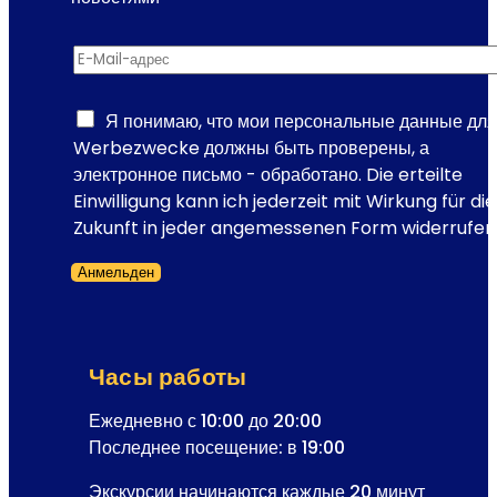
р
р
и
E-Mail-адрес
*
а
с
с
т
с
Я понимаю, что мои персональные данные для
ы
ы
Werbezwecke должны быть проверены, а
в
л
электронное письмо - обработано. Die erteilte
с
к
Einwilligung kann ich jederzeit mit Wirkung für die
т
и
Zukunft in jeder angemessenen Form widerrufen
р
E
е
Анмельден
-
ч
Форма пропущена
M
а
a
ю
i
т
Часы работы
l
с
-
Ежедневно с 10:00 до 20:00
я
а
Последнее посещение: в 19:00
с
д
ф
Экскурсии начинаются каждые 20 минут
р