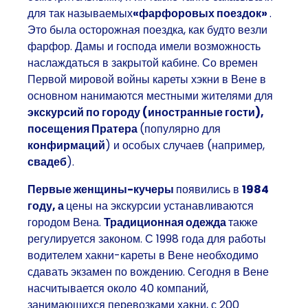
для так называемых
«фарфоровых поездок»
.
Это была осторожная поездка, как будто везли
фарфор. Дамы и господа имели возможность
наслаждаться в закрытой кабине. Со времен
Первой мировой войны кареты хэкни в Вене в
основном нанимаются местными жителями для
экскурсий по городу (иностранные гости),
посещения Пратера
(популярно для
конфирмаций
) и особых случаев (например,
свадеб
).
Первые женщины-кучеры
появились в
1984
году, а
цены на экскурсии устанавливаются
городом Вена.
Традиционная одежда
также
регулируется законом. С 1998 года для работы
водителем хакни-кареты в Вене необходимо
сдавать экзамен по вождению. Сегодня в Вене
насчитывается около 40 компаний,
занимающихся перевозками хакни, с 200