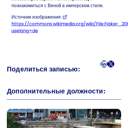
познакомиться с Веной в имперском стиле.
Источник изображения:
https://commons.wikimedia.org/wiki/File:Fiaker_20
uselang=de
Facebook
LinkedI
X
Поч
Поделиться записью:
Дополнительные должности: