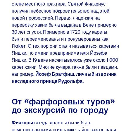
стене местного трактира. Святой Фиакриус
получил небесное покровительство над этой
новой профессией. Первая лицензия на
перевозку хакни была выдана в Вене примерно
30 лет спустя. Примерно в 1720 году кареты
были переименованы и пронумерованы как
Fiaker. С тех пор они стали называться
каретами
Яншки
, по имени предпринимателя Йозефа
Яншки. В
19 веке
насчитывалось уже около
1 000
карет хэкни
. Многие кучера также были певцами,
например,
Йозеф Братфиш
,
личный извозчик
наследного принца Рудольфа.
От «фарфоровых туров»
до экскурсий по городу
Фиакеры
всегда должны были быть
осмотрительными, и их также тайно заказывали