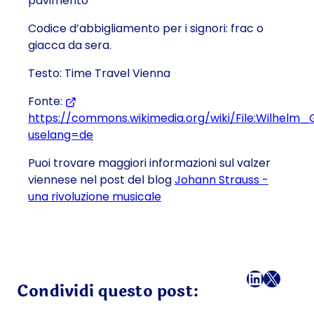
pavimento
Codice d’abbigliamento per i signori: frac o
giacca da sera.
Testo: Time Travel Vienna
Fonte:
https://commons.wikimedia.org/wiki/File:Wilhelm
uselang=de
(Si apre in una nuova scheda o finestra)
Puoi trovare maggiori informazioni sul valzer
viennese nel post del blog
Johann Strauss -
una rivoluzione musicale
Facebook
LinkedI
X
Ema
Condividi questo post: