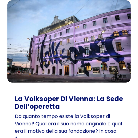
s
i
t
a
t
o
r
e
d
i
1
0
1
La Volksoper Di Vienna: La Sede
a
Dell’operetta
n
Da quanto tempo esiste la Volksoper di
n
Vienna? Qual era il suo nome originale e qual
i
era il motivo della sua fondazione? In cosa
i