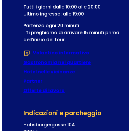
t
Tutti i giorni dalle 10:00 alle 20:00
t
Ultimo ingresso: alle 19:00
a
Partenza ogni 20 minuti
. Ti preghiamo di arrivare 15 minuti prima
dell’inizio del tour.
Volantino informativo
(Si apre in una 
Gastronomia nel quartiere
Hotel nelle vicinanze
Partner
Offerte di lavoro
Indicazioni e parcheggio
Habsburgergasse 10A