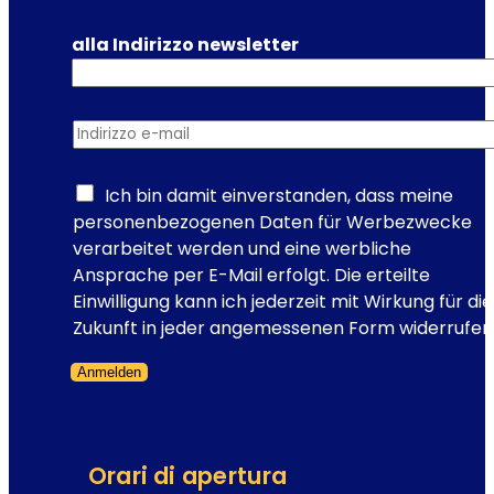
n
a
alla Indirizzo newsletter
:
l
a
Indirizzo e-mail
*
s
e
d
Ich bin damit einverstanden, dass meine
e
personenbezogenen Daten für Werbezwecke
d
verarbeitet werden und eine werbliche
e
Ansprache per E-Mail erfolgt. Die erteilte
l
Einwilligung kann ich jederzeit mit Wirkung für die
l
Zukunft in jeder angemessenen Form widerrufen
’
Anmelden
o
Modulo saltato
p
e
r
Orari di apertura
e