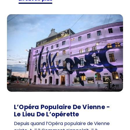
V
i
s
i
t
e
u
r
d
e
1
0
1
a
n
L’Opéra Populaire De Vienne -
s
Le Lieu De L’opérette
c
Depuis quand l’Opéra populaire de Vienne
h