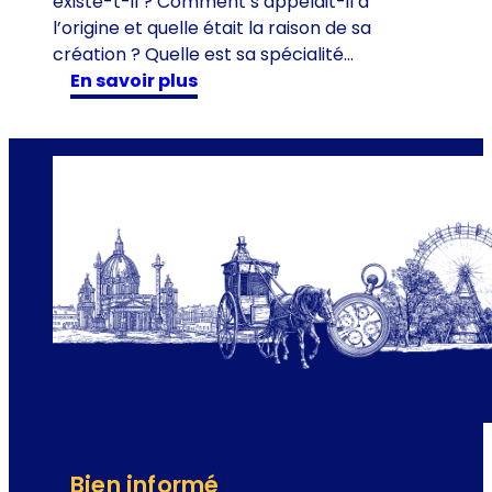
existe-t-il ? Comment s’appelait-il à
e
l’origine et quelle était la raison de sa
z
création ? Quelle est sa spécialité…
T
:
en savoir plus
i
L
m
’
e
O
T
p
r
é
a
r
v
a
e
p
l
o
p
u
l
a
i
r
Bien informé