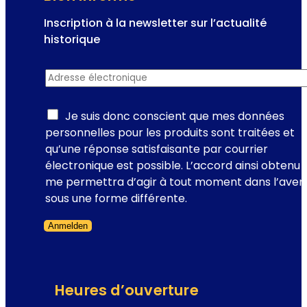
e
d
Inscription à la newsletter sur l’actualité
e
historique
V
I
i
Adresse électronique
*
n
e
s
n
c
Je suis donc conscient que mes données
n
r
personnelles pour les produits sont traitées et
e
i
qu’une réponse satisfaisante par courrier
-
p
électronique est possible. L’accord ainsi obtenu
l
t
me permettra d’agir à tout moment dans l’aveni
e
i
sous une forme différente.
l
o
i
Anmelden
n
e
Formulaire ignoré
é
u
l
d
e
e
Heures d’ouverture
c
l