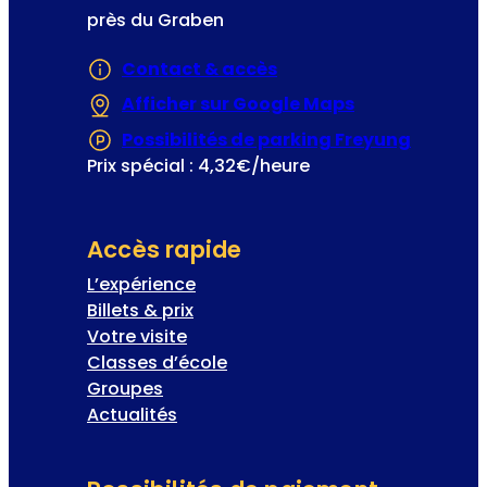
près du Graben
Contact & accès
Afficher sur Google Maps
(S’ouvre dans 
Possibilités de parking Freyung
(S’ouvre
Prix spécial : 4,32€/heure
Accès rapide
L’expérience
Billets & prix
Votre visite
Classes d’école
Groupes
Actualités