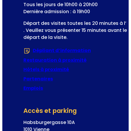
t
Tous les jours de 10h00 à 20h00
’
r
Dernière admission : à 19h00
o
o
p
Départ des visites toutes les 20 minutes à l’
n
é
. Veuillez vous présenter 15 minutes avant le
i
r
départ de la visite.
q
e
u
t
Dépliant d’information
(S’ouvre dans u
e
t
A
Restauration à proximité
e
d
Hôtels à proximité
r
Partenaires
e
s
Emplois
s
e
Accès et parking
Habsburgergasse 10A
1010 Vienne