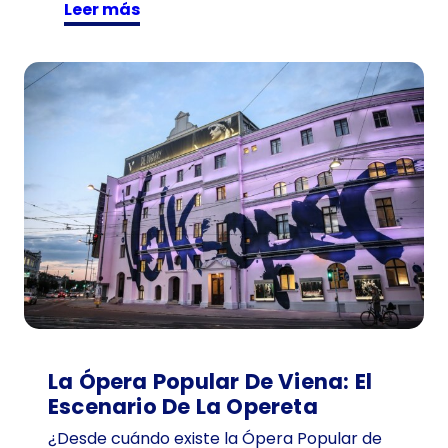
:
Leer más
V
i
s
i
t
a
n
t
e
d
e
1
0
1
a
La Ópera Popular De Viena: El
ñ
Escenario De La Opereta
o
¿Desde cuándo existe la Ópera Popular de
s