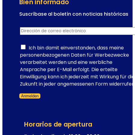
Bien informado
e
V
Suscríbase al boletín con noticias históricas
i
c
e
Dirección de correo electrónico
*
o
n
r
a
r
Ich bin damit einverstanden, dass meine
:
e
personenbezogenen Daten für Werbezwecke
e
o
verarbeitet werden und eine werbliche
l
d
Ansprache per E-Mail erfolgt. Die erteilte
e
e
Einwilligung kann ich jederzeit mit Wirkung für die
s
e
Zukunft in jeder angemessenen Form widerrufen
c
l
e
Anmelden
e
n
Formulario omitido
c
a
t
r
r
i
Horarios de apertura
ó
o
n