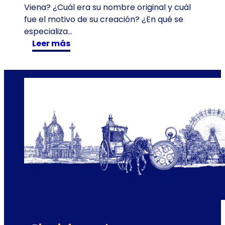
Viena? ¿Cuál era su nombre original y cuál
e
fue el motivo de su creación? ¿En qué se
n
especializa…
T
:
Leer más
i
L
m
a
e
Ó
T
p
r
e
a
r
v
a
e
P
l
o
p
u
l
a
r
d