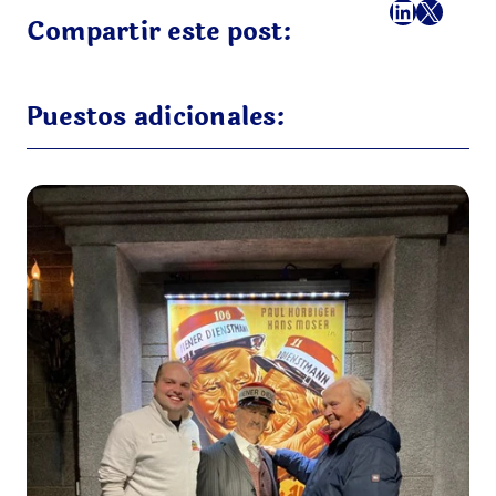
Facebook
LinkedI
X
Correo
Compartir este post:
Puestos adicionales: