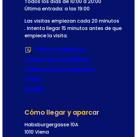
Todos los días de 10:00 a 20:00
d
i
Última entrada: a las 19:00
e
c
l
Las visitas empiezan cada 20 minutos
o
a
. Intenta llegar 15 minutos antes de que
o
empiece la visita.
p
e
Folleto informativo
(Se abre en una nu
r
Gastronomía en el barrio
e
t
Hoteles en los alrededores
a
Socios
Empleo
Cómo llegar y aparcar
Habsburgergasse 10A
1010 Viena