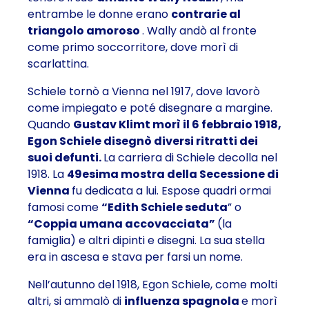
entrambe le donne erano
contrarie al
triangolo amoroso
. Wally andò al fronte
come primo soccorritore, dove morì di
scarlattina.
Schiele tornò a Vienna nel 1917, dove lavorò
come impiegato e poté disegnare a margine.
Quando
Gustav Klimt morì il 6 febbraio 1918,
Egon Schiele disegnò diversi ritratti dei
suoi defunti.
La carriera di Schiele decolla nel
1918. La
49esima mostra della Secessione di
Vienna
fu dedicata a lui. Espose quadri ormai
famosi come
“Edith Schiele seduta
” o
“Coppia umana accovacciata”
(la
famiglia) e altri dipinti e disegni. La sua stella
era in ascesa e stava per farsi un nome.
Nell’autunno del 1918, Egon Schiele, come molti
altri, si ammalò di
influenza spagnola
e morì