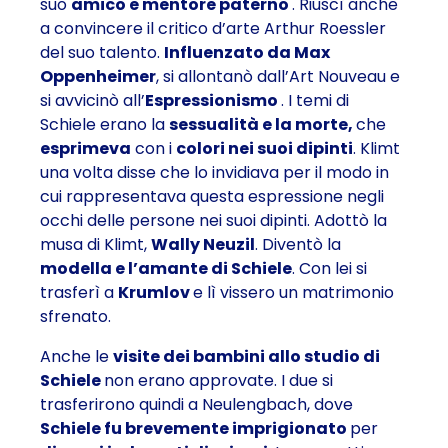
suo
amico e mentore paterno
. Riuscì anche
a convincere il critico d’arte Arthur Roessler
del suo talento.
Influenzato da Max
Oppenheimer
, si allontanò dall’Art Nouveau e
si avvicinò all’
Espressionismo
. I temi di
Schiele erano la
sessualità e la morte,
che
esprimeva
con i
colori nei suoi dipinti
. Klimt
una volta disse che lo invidiava per il modo in
cui rappresentava questa espressione negli
occhi delle persone nei suoi dipinti. Adottò la
musa di Klimt,
Wally Neuzil
. Diventò la
modella e l’amante di Schiele
. Con lei si
trasferì a
Krumlov
e lì vissero un matrimonio
sfrenato.
Anche le
visite dei bambini allo studio di
Schiele
non erano approvate. I due si
trasferirono quindi a Neulengbach, dove
Schiele fu brevemente imprigionato
per