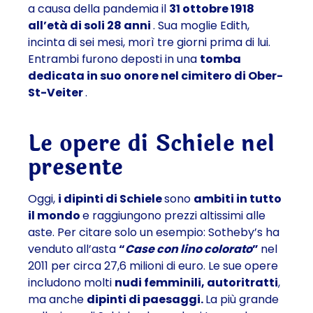
a causa della pandemia il
31 ottobre 1918
all’età di soli 28 anni
. Sua moglie Edith,
incinta di sei mesi, morì tre giorni prima di lui.
Entrambi furono deposti in una
tomba
dedicata in suo onore nel cimitero di Ober-
St-Veiter
.
Le opere di Schiele nel
presente
Oggi,
i dipinti di Schiele
sono
ambiti in tutto
il mondo
e raggiungono prezzi altissimi alle
aste. Per citare solo un esempio: Sotheby’s ha
venduto all’asta
“
Case con lino colorato
”
nel
2011 per circa 27,6 milioni di euro. Le sue opere
includono molti
nudi femminili, autoritratti
,
ma anche
dipinti di paesaggi.
La più grande