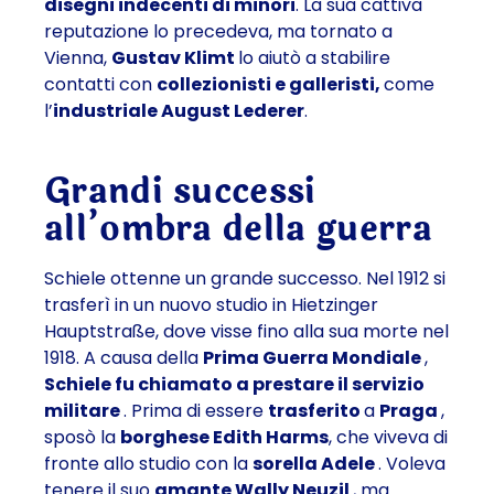
disegni indecenti di minori
. La sua cattiva
reputazione lo precedeva, ma tornato a
Vienna,
Gustav Klimt
lo aiutò a stabilire
contatti con
collezionisti e galleristi,
come
l’
industriale August Lederer
.
Grandi successi
all’ombra della guerra
Schiele ottenne un grande successo. Nel 1912 si
trasferì in un nuovo studio in Hietzinger
Hauptstraße, dove visse fino alla sua morte nel
1918. A causa della
Prima Guerra Mondiale
,
Schiele fu chiamato a prestare il servizio
militare
. Prima di essere
trasferito
a
Praga
,
sposò la
borghese Edith Harms
, che viveva di
fronte allo studio con la
sorella Adele
. Voleva
tenere il suo
amante Wally Neuzil
, ma