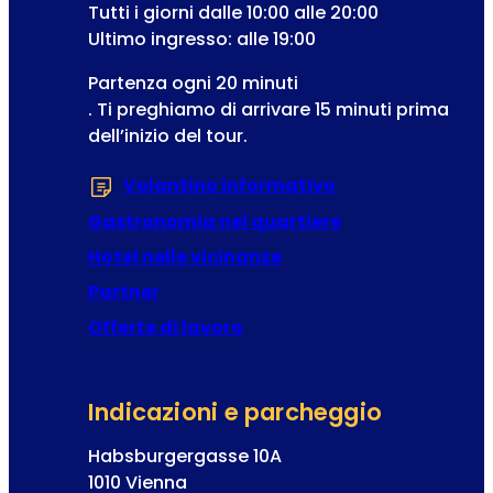
w
Tutti i giorni dalle 10:00 alle 20:00
e
s
Ultimo ingresso: alle 19:00
r
l
e
Partenza ogni 20 minuti
e
t
. Ti preghiamo di arrivare 15 minuti prima
t
t
dell’inizio del tour.
t
a
e
Volantino informativo
(Si apre in una 
r
I
Gastronomia nel quartiere
n
Hotel nelle vicinanze
d
Partner
i
r
Offerte di lavoro
i
z
z
Indicazioni e parcheggio
o
Habsburgergasse 10A
1010 Vienna