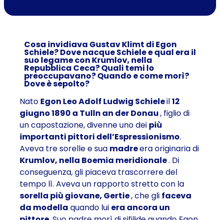
Cosa invidiava Gustav Klimt di Egon
Schiele? Dove nacque Schiele e qual era il
suo legame con Krumlov, nella
Repubblica Ceca? Quali temi lo
preoccupavano? Quando e come morì?
Dove è sepolto?
Nato
Egon Leo Adolf Ludwig Schiele
il
12
giugno 1890 a Tulln an der Donau
, figlio di
un capostazione, divenne uno dei
più
importanti pittori dell’Espressionismo
.
Aveva tre sorelle e sua
madre
era originaria di
Krumlov, nella Boemia meridionale
. Di
conseguenza, gli piaceva trascorrere del
tempo lì. Aveva un rapporto stretto con la
sorella più giovane, Gertie
, che gli
faceva
da modella
quando lui
era ancora un
pittore
. Suo padre morì di sifilide quando Egon