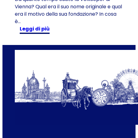
Vienna? Qual era il suo nome originale e qual
i
era il motivo della sua fondazione? In cosa
i
è…
n
:
Leggi di più
v
L
i
a
a
V
g
o
g
l
i
k
o
s
n
o
e
p
l
e
t
r
e
d
m
i
p
V
o