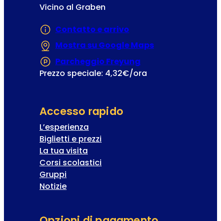
Vicino al Graben
Contatto e arrivo
Mostra su Google Maps
(Si apre in una
Parcheggio Freyung
(Si apre in una nuo
Prezzo speciale: 4,32€/ora
Accesso rapido
L’esperienza
Biglietti e prezzi
La tua visita
Corsi scolastici
Gruppi
Notizie
Opzioni di pagamento