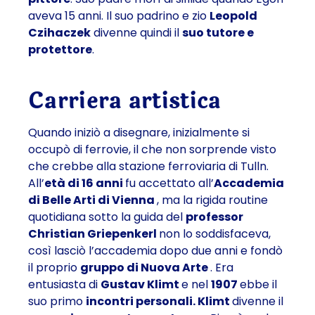
aveva 15 anni. Il suo padrino e zio
Leopold
Czihaczek
divenne quindi il
suo tutore e
protettore
.
Carriera artistica
Quando iniziò a disegnare, inizialmente si
occupò di ferrovie, il che non sorprende visto
che crebbe alla stazione ferroviaria di Tulln.
All’
età di 16 anni
fu accettato all’
Accademia
di Belle Arti di Vienna
, ma la rigida routine
quotidiana sotto la guida del
professor
Christian Griepenkerl
non lo soddisfaceva,
così lasciò l’accademia dopo due anni e fondò
il proprio
gruppo di Nuova Arte
. Era
entusiasta di
Gustav Klimt
e nel
1907
ebbe il
suo primo
incontri personali. Klimt
divenne il