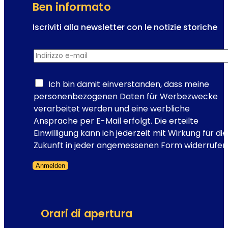
i
Ben informato
e
n
Iscriviti alla newsletter con le notizie storiche
n
R
a
Indirizzo e-mail
*
e
:
g
l
i
Ich bin damit einverstanden, dass meine
a
s
personenbezogenen Daten für Werbezwecke
s
t
verarbeitet werden und eine werbliche
e
r
Ansprache per E-Mail erfolgt. Die erteilte
d
a
Einwilligung kann ich jederzeit mit Wirkung für die
e
z
Zukunft in jeder angemessenen Form widerrufen
d
i
e
Anmelden
o
l
Modulo saltato
n
l
e
’
n
o
Orari di apertura
e
p