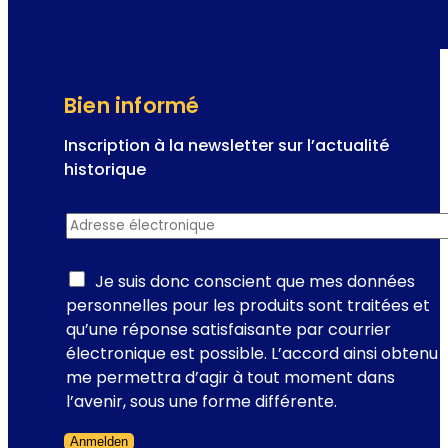
c
t
r
s
é
e
à
t
b
Bien informé
i
a
n
s
Inscription à la newsletter sur l’actualité
c
e
historique
o
d
l
n
e
Adresse électronique
*
a
t
p
I
o
a
n
Je suis donc conscient que mes données
u
i
s
personnelles pour les produits sont traitées et
r
n
c
qu’une réponse satisfaisante par courrier
n
b
r
électronique est possible. L’accord ainsi obtenu
a
l
i
me permettra d’agir à tout moment dans
b
a
p
l’avenir, sous une forme différente.
l
n
t
e
c
Anmelden