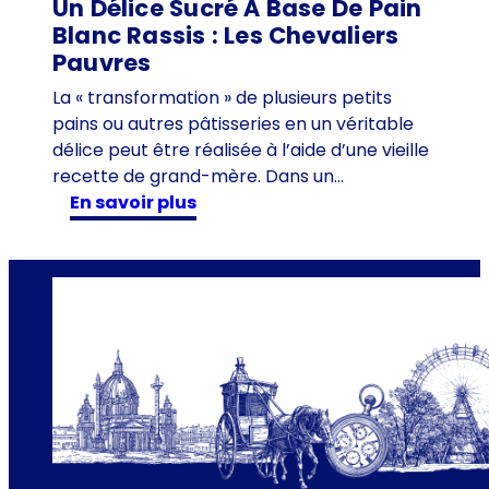
Un Délice Sucré À Base De Pain
n
Blanc Rassis : Les Chevaliers
e
Pauvres
é
t
La « transformation » de plusieurs petits
é
pains ou autres pâtisseries en un véritable
2
délice peut être réalisée à l’aide d’une vieille
0
recette de grand-mère. Dans un…
2
:
en savoir plus
5
U
-
n
P
d
o
é
i
l
n
i
t
c
s
e
f
s
o
u
r