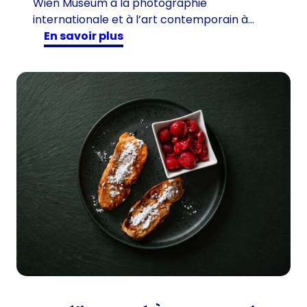
Wien Museum à la photographie
internationale et à l’art contemporain à…
:
en savoir plus
E
x
p
o
s
i
t
i
o
n
s
à
V
i
e
n