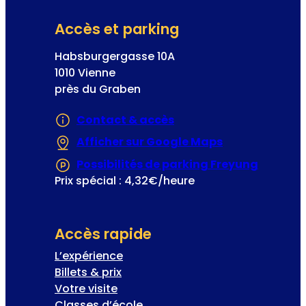
s
Accès et parking
p
a
Habsburgergasse 10A
u
1010 Vienne
v
près du Graben
r
e
Contact & accès
s
Afficher sur Google Maps
(S’ouvre dans 
Possibilités de parking Freyung
(S’ouvre
Prix spécial : 4,32€/heure
Accès rapide
L’expérience
Billets & prix
Votre visite
Classes d’école