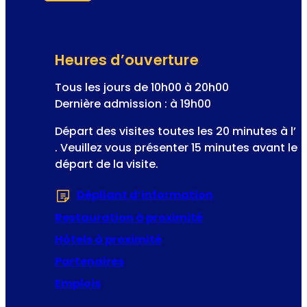
i
s
r
Formulaire ignoré
o
a
n
s
n
s
Heures d’ouverture
e
i
w
Tous les jours de 10h00 à 20h00
s
s
Dernière admission : à 19h00
:
l
l
Départ des visites toutes les 20 minutes à l’
e
e
. Veuillez vous présenter 15 minutes avant le
t
s
départ de la visite.
t
c
e
h
Dépliant d’information
(S’ouvre dans u
r
e
Restauration à proximité
v
a
Hôtels à proximité
l
Partenaires
i
Emplois
e
r