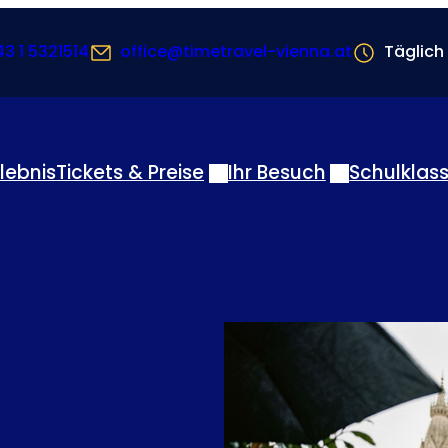
3 1 5321514
office@timetravel-vienna.at
Täglich
lebnis
Tickets & Preise
Ihr Besuch
Schulklas