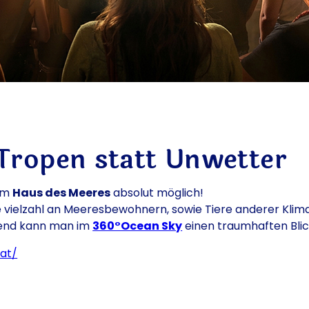
Tropen statt Unwetter
 Im
Haus des Meeres
absolut möglich!
vielzahl an Meeresbewohnern, sowie Tiere anderer Klimaz
nzend kann man im
360°Ocean Sky
einen traumhaften Blic
at/