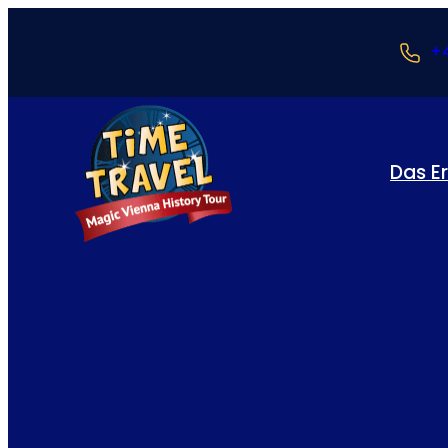
+4
Das Er