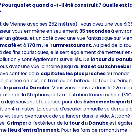
Pourquoi et quand a-t-il été construit ? Quelle est la
?
 de Vienne avec ses 252 mètres) , vous avez une vue à 360°
censeur vous emmène en seulement
35 secondes
à enviro
ter un gâteau et un café avec une vue fantastique sur Vi
rmcafé
et à
170 m
, le
Turmrestaurant.
Au pied de la tou
à des fins touristiques, elle sert également d’émetteur e
llution y sont également surveillés. De la
tour du Danu
 vous avez une vue lointaine jusqu’au
Rax et au Schneebe
slava sont les deux
capitales les plus proches
du monde. 
ne journée en bus, en train ou en bateau. La tour du Danu
s le
parc du Danube
. Vous vous trouvez dans le 22e ar
our aller de la Stephansplatz à la station Kaisermühlen (
e
a déjà souvent été utilisée pour des
événements sporti
 fait en 4 minutes. La course d’escalier annuelle se dérou
x visiteurs aventureux de se lancer dans le vide. Attaché à
sé.
Grimper
à l’extérieur de la
tour du Danube
est égale
omme
lieu d’entraînement
. Pour les fans de romantisme :