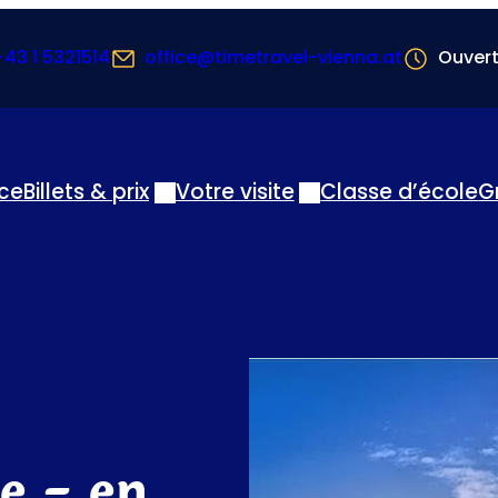
+43 1 5321514
office@timetravel-vienna.at
Ouvert
nce
Billets & prix
Votre visite
Classe d’école
G
e - en