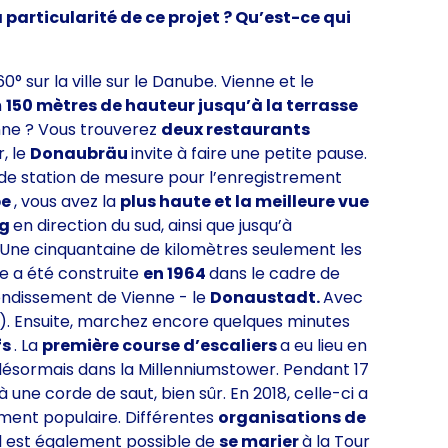
 particularité de ce projet ? Qu’est-ce qui
 sur la ville sur le Danube. Vienne et le
n
150 mètres de hauteur jusqu’à la terrasse
enne ? Vous trouverez
deux restaurants
r, le
Donaubräu
invite à faire une petite pause.
t de station de mesure pour l’enregistrement
be
, vous avez la
plus haute et la meilleure vue
rg
en direction du sud, ainsi que jusqu’à
Une cinquantaine de kilomètres seulement les
be a été construite
en 1964
dans le cadre de
rondissement de Vienne - le
Donaustadt.
Avec
VIC). Ensuite, marchez encore quelques minutes
fs
. La
première course d’escaliers
a eu lieu en
le désormais dans la Millenniumstower. Pendant 17
 une corde de saut, bien sûr. En 2018, celle-ci a
ment populaire. Différentes
organisations de
 il est également possible de
se marier
à la Tour