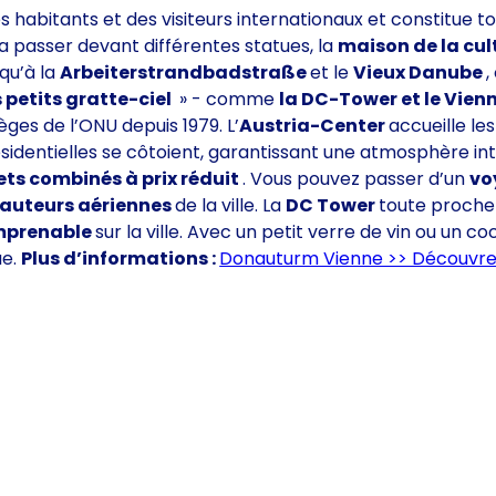
habitants et des visiteurs internationaux et constitue to
a passer devant différentes statues, la
maison de la cul
qu’à la
Arbeiterstrandbadstraße
et le
Vieux Danube
,
petits gratte-ciel
» - comme
la DC-Tower et le Vien
ièges de l’ONU depuis 1979. L’
Austria-Center
accueille l
ésidentielles se côtoient, garantissant une atmosphère in
lets combinés à prix réduit
. Vous pouvez passer d’un
vo
auteurs aériennes
de la ville. La
DC Tower
toute proche
mprenable
sur la ville. Avec un petit verre de vin ou un co
ue.
Plus d’informations :
Donauturm Vienne >> Découvrez 