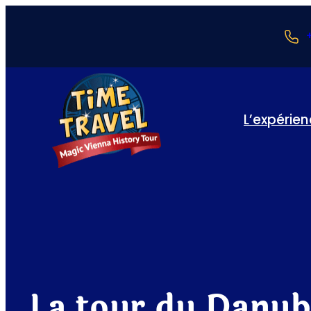
L’expérie
La tour du Danub