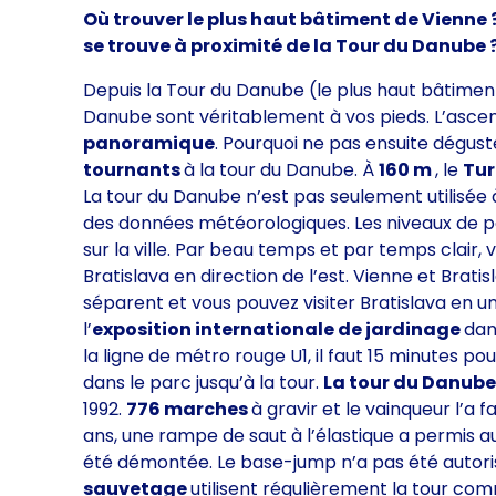
Où trouver le plus haut bâtiment de Vienne ? 
se trouve à proximité de la Tour du Danube 
Depuis la Tour du Danube (le plus haut bâtiment
Danube sont véritablement à vos pieds. L’as
panoramique
. Pourquoi ne pas ensuite dégus
tournants
à la tour du Danube. À
160 m
, le
Tu
La tour du Danube n’est pas seulement utilisée 
des données météorologiques. Les niveaux de po
sur la ville. Par beau temps et par temps clair,
Bratislava en direction de l’est. Vienne et Brati
séparent et vous pouvez visiter Bratislava en u
l’
exposition internationale de jardinage
dan
la ligne de métro rouge U1, il faut 15 minutes p
dans le parc jusqu’à la tour.
La tour du Danub
1992.
776 marches
à gravir et le vainqueur l’a
ans, une rampe de saut à l’élastique a permis au
été démontée. Le base-jump n’a pas été autori
sauvetage
utilisent régulièrement la tour c