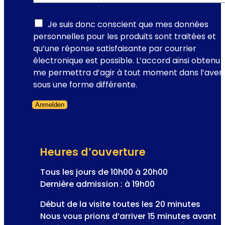
e
e
w
n
s
Je suis donc conscient que mes données
n
l
personnelles pour les produits sont traitées et
e
e
qu’une réponse satisfaisante par courrier
-
t
électronique est possible. L’accord ainsi obtenu
l
t
me permettra d’agir à tout moment dans l’aveni
e
e
sous une forme différente.
l
r
i
Anmelden
l
e
Formulaire ignoré
a
u
é
d
l
e
Heures d’ouverture
e
l
c
Tous les jours de 10h00 à 20h00
’
t
Dernière admission : à 19h00
o
r
p
Début de la visite toutes les 20 minutes
o
é
Nous vous prions d’arriver 15 minutes avant
n
r