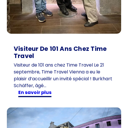
Visiteur De 101 Ans Chez Time
Travel
Visiteur de 101 ans chez Time Travel Le 21
septembre, Time Travel Vienna a eu le
plaisir d’accueillir un invité spécial ! Burkhart
Schäffer, âgé…
:
en savoir plus
V
i
s
i
t