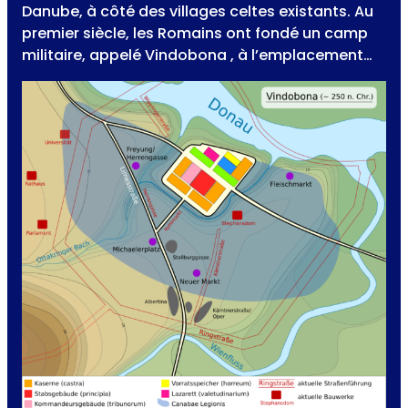
Danube, à côté des villages celtes existants. Au
premier siècle, les Romains ont fondé un camp
militaire, appelé Vindobona , à l’emplacement…