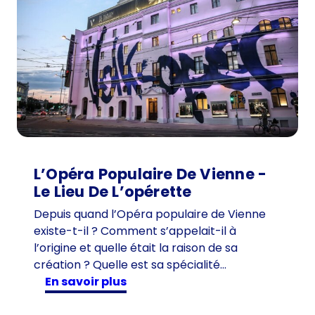
e
u
r
d
e
1
0
1
a
n
L’Opéra Populaire De Vienne -
s
Le Lieu De L’opérette
c
Depuis quand l’Opéra populaire de Vienne
h
existe-t-il ? Comment s’appelait-il à
e
l’origine et quelle était la raison de sa
z
création ? Quelle est sa spécialité…
T
:
en savoir plus
i
L
m
’