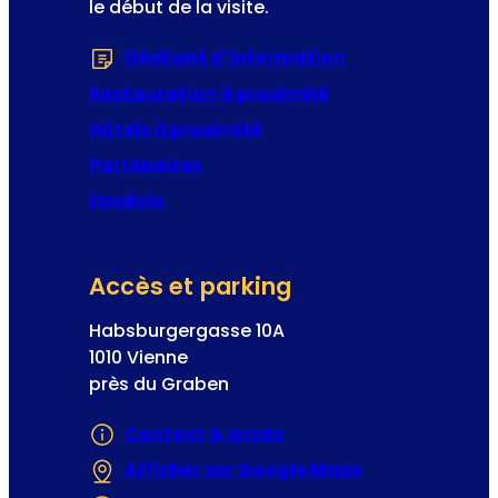
le début de la visite.
i
e
q
t
Dépliant d’information
(S’ouvre dans u
u
t
e
Restauration à proximité
e
Hôtels à proximité
Partenaires
Emplois
Accès et parking
Habsburgergasse 10A
1010 Vienne
près du Graben
Contact & accès
Afficher sur Google Maps
(S’ouvre dans 