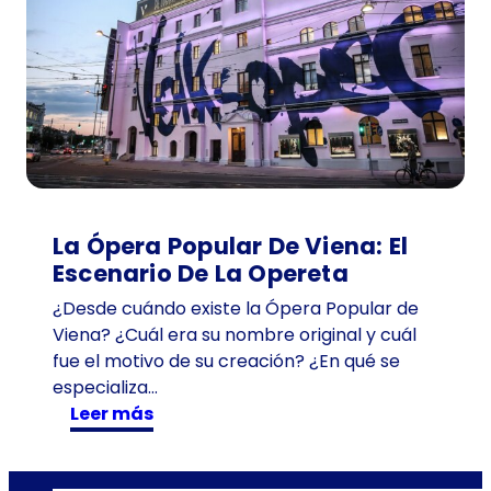
n
t
e
d
e
1
0
1
a
La Ópera Popular De Viena: El
ñ
Escenario De La Opereta
o
¿Desde cuándo existe la Ópera Popular de
s
Viena? ¿Cuál era su nombre original y cuál
e
fue el motivo de su creación? ¿En qué se
n
especializa…
T
:
Leer más
i
L
m
a
e