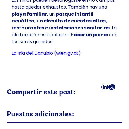
Los niños pueden desahogarse en
40 campos
hasta quedar exhaustos. También hay una
playa familiar,
un
parque infantil
acuático,
un circuito de cuerdas altas,
restaurantes e instalaciones sanitarias
. La
isla también es ideal para
hacer un picnic
con
tus seres queridos.
La Isla del Danubio (wien.gv.at)
Facebook
LinkedI
X
Correo
Compartir este post:
Puestos adicionales: