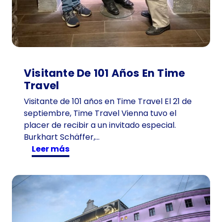
Visitante De 101 Años En Time
Travel
Visitante de 101 años en Time Travel El 21 de
septiembre, Time Travel Vienna tuvo el
placer de recibir a un invitado especial.
Burkhart Schäffer,…
:
Leer más
V
i
s
i
t
a