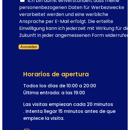
c
Ich bin damit einverstanden, dass meine
:
t
personenbezogenen Daten für Werbezwecke
e
r
verarbeitet werden und eine werbliche
l
ó
Ansprache per E-Mail erfolgt. Die erteilte
e
n
Einwilligung kann ich jederzeit mit Wirkung für die
s
i
Zukunft in jeder angemessenen Form widerrufen
c
c
e
Anmelden
o
n
Formulario omitido
a
a
l
r
c
i
Horarios de apertura
o
o
r
Todos los días de 10:00 a 20:00
d
r
Última entrada: a las 19:00
e
e
l
Las visitas empiezan cada 20 minutos
o
a
. Intenta llegar 15 minutos antes de que
o
empiece la visita.
p
e