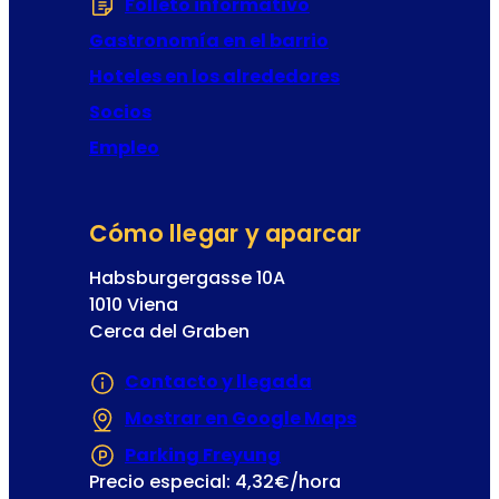
Folleto informativo
(Se abre en una nu
r
Gastronomía en el barrio
e
t
Hoteles en los alrededores
a
Socios
Empleo
Cómo llegar y aparcar
Habsburgergasse 10A
1010 Viena
Cerca del Graben
Contacto y llegada
Mostrar en Google Maps
(Se abre en un
Parking Freyung
(Se abre en una nueva
Precio especial: 4,32€/hora