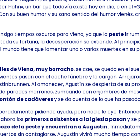
er Hahn», un bar que todavía existe hoy en día, o en el «G
 Con su buen humor y su sano sentido del humor vienés, 
onsigo tiempos oscuros para Viena, ya que la
peste ir
rump
da su fortuna, la desesperación se extiende. Al principio
mundo tiene que lamentar una o varias muertes en su pr
lles de Viena, muy borracho
, se cae, se queda en el s
vientes pasan con el coche fúnebre y lo cargan. Arrojaro
stinbrunnen. Al amanecer, Agustín se despierta de su pr
 de paredes marrones, zumbando con enjambres de moscas
montón de cadáveres
y se da cuenta de lo que ha pasado
sesperadamente pidiendo ayuda, pero nadie le oye. Entonc
 ahora los
primeros asistentes a la iglesia pasan
y se 
pozo de la peste y encuentran a Augustin
. Inmediatam
ertos sin contagiarse. Augustin vivirá mucho tiempo con