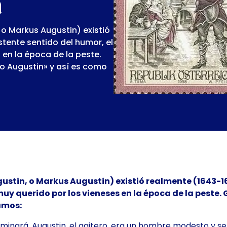
n
 o Markus Augustin) existió
stente sentido del humor, el
 en la época de la peste.
o Augustin» y así es como
ustin, o Markus Augustin) existió realmente (1643-168
muy querido por los vieneses en la época de la pest
amos:
terminará. Augustin, el gaitero, era un hombre modesto y