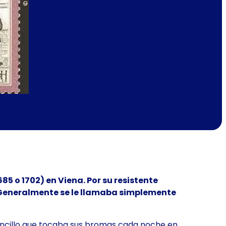
5 o 1702) en Viena. Por su resistente
e. Generalmente se le llamaba simplemente
 sencillo que tocaba sus bromas cada noche en