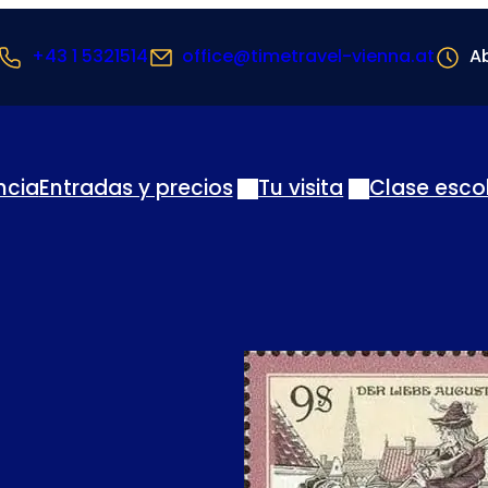
+43 1 5321514
office@timetravel-vienna.at
Ab
ncia
Entradas y precios
Tu visita
Clase esco