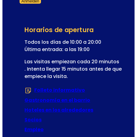
Anmelden
n
a
Formulario omitido
d
E
e
u
D
r
Horarios de apertura
i
o
r
Todos los días de 10:00 a 20:00
p
e
Última entrada: a las 19:00
a
c
?
Las visitas empiezan cada 20 minutos
c
. Intenta llegar 15 minutos antes de que
i
empiece la visita.
ó
n
Folleto informativo
(Se abre en una nu
Gastronomía en el barrio
Hoteles en los alrededores
Socios
Empleo