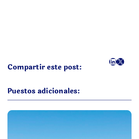
Facebook
LinkedI
X
Correo
Compartir este post:
Puestos adicionales: