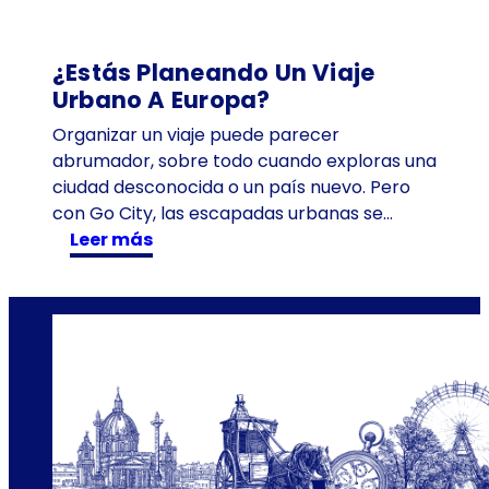
o
r
i
¿Estás Planeando Un Viaje
s
Urbano A Europa?
t
Organizar un viaje puede parecer
a
abrumador, sobre todo cuando exploras una
s
ciudad desconocida o un país nuevo. Pero
s
con Go City, las escapadas urbanas se…
e
:
Leer más
e
¿
n
E
c
s
u
t
e
á
n
s
t
p
r
l
a
a
n