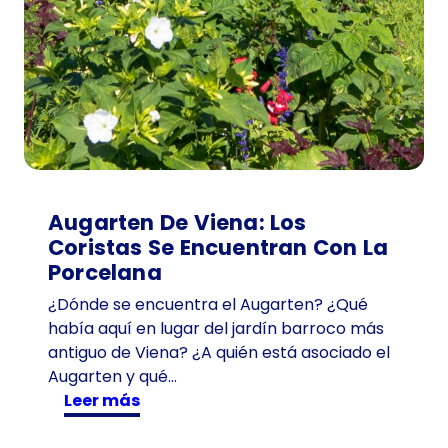
Augarten De Viena: Los
Coristas Se Encuentran Con La
Porcelana
¿Dónde se encuentra el Augarten? ¿Qué
había aquí en lugar del jardín barroco más
antiguo de Viena? ¿A quién está asociado el
Augarten y qué…
:
Leer más
A
u