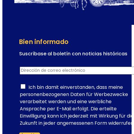
n
c
e
o
a
n
n
l
d
a
o
p
Bien informado
u
o
n
Suscríbase al boletín con noticias históricas
r
v
c
I
i
e
Dirección de correo electrónico
*
n
a
l
s
j
a
c
Ich bin damit einverstanden, dass meine
e
n
r
personenbezogenen Daten für Werbezwecke
u
a
i
verarbeitet werden und eine werbliche
r
p
Ansprache per E-Mail erfolgt. Die erteilte
b
c
Einwilligung kann ich jederzeit mit Wirkung für die
a
i
Zukunft in jeder angemessenen Form widerrufen
n
ó
o