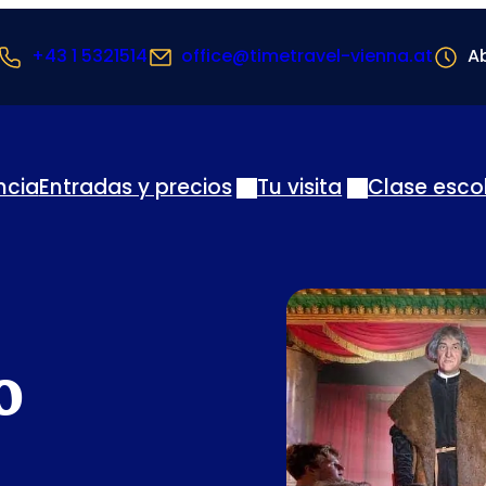
+43 1 5321514
office@timetravel-vienna.at
Ab
ncia
Entradas y precios
Tu visita
Clase esco
o