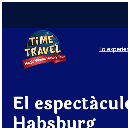
La experie
El espectácul
Habsburg