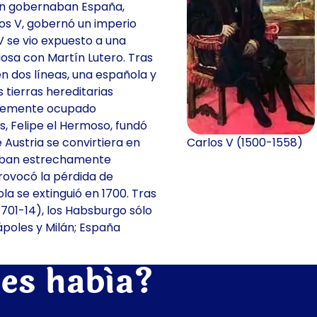
ién gobernaban España,
los V, gobernó un imperio
V se vio expuesto a una
iosa con Martín Lutero. Tras
 en dos líneas, una española y
 tierras hereditarias
antemente ocupado
s, Felipe el Hermoso, fundó
 Austria se convirtiera en
Carlos V (1500-1558)
taban estrechamente
provocó la pérdida de
a se extinguió en 1700. Tras
1701-14), los Habsburgo sólo
ápoles y Milán; España
es había?