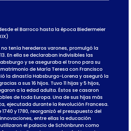
esde el Barroco hasta la época Biedermeier
XIX)
e no tenía herederos varones, promulgó la
. En ella se declaraban indivisibles las
 Habsburgo y se aseguraba el trono para su
El matrimonio de María Teresa con Francisco
ió la dinastía Habsburgo-Lorena y aseguró la
acias a sus 16 hijos. Tuvo 11 hijas y 5 hijos,
legaron a la edad adulta. Éstos se casaron
nobles de toda Europa. Una de sus hijas más
a, ejecutada durante la Revolución Francesa.
1740 y 1780, reorganizó el presupuesto del
innovaciones, entre ellas la educación
 utilizaron el palacio de Schönbrunn como