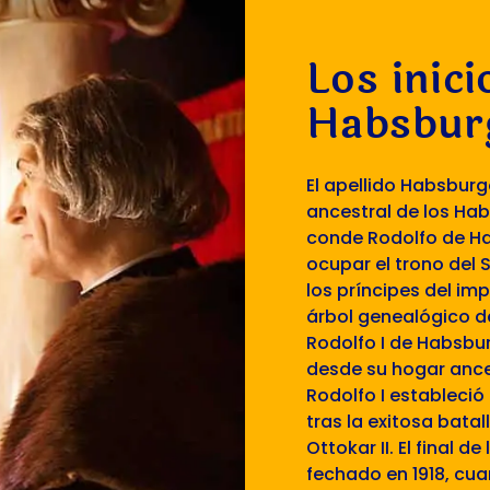
Los inici
Habsburg
El apellido Habsburg
ancestral de los Hab
conde Rodolfo de Ha
ocupar el trono del
los príncipes del im
árbol genealógico d
Rodolfo I de Habsbur
desde su hogar ances
Rodolfo I estableció
tras la exitosa bata
Ottokar II. El final 
fechado en 1918, cua