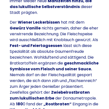
immer wieder neue
Mahlzeiten hinzu, die
das lukullische Selbstverständnis
dieser
Stadt prägten.
Der
Wiener Leckerbissen
hat mit dem
Gewürz Vanille
nichts gemein, daher die eher
verwirrende Bezeichnung. Die Fleischspeise
wird ausschließlich mit Knoblauch gewürzt. Als
Fest- und Feiertagsessen
lässt sich diese
Spezialität als absolute Gaumenfreude
bezeichnen. Wohlduftend und sättigend. Die
Bratkartoffeln ergänzen die
geschmackliche
Symbiose vom Fleisch und seiner Sauce.
Niemals darf an der Fleischqualität gespart
werden, die sich dann zäh und „flachsenreich“
zum Ärger jeden Genießer präsentiert.
Zweifellos gehört der
Zwiebelrostbraten
zum lukullischen Erbe
der Donaumetropole.
Ab
180
0 fand der
„Rostbraten“
Eingang in die