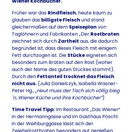
Wiener Kochbücher.
Früher war das
Rindfleisch
, heute kaum zu
glauben das
billigste Fleisch
und stand
gleichermaßen auf dem
Speiseplan
von
Taglöhnern und Fabrikanten „Der
Rostbraten
zeichnet sich durch
Zartheit
aus, die dadurch
begründet ist, dass dieses Fleisch mit einigem
Fett durchzogen ist. Die
Stücke
eigneten sich
besonders zum Braten auf den Rost (woher
auch der Name des guten Stückes stammt).
Durch den
Fettanteil trocknet das Fleisch
nicht aus.
(Julia Danielczyk, Isabella Wasner-
Peter Hg., „
Heut muss der Tisch sich völlig bieg
´n, Wiener Küche und ihre Kochbücher“
)
Time Travel Tipp:
Im Restaurant „Das Wiener“
in der Hermanngasse und im Gasthaus Pöschl
in der Weihburggasse lässt sich der
Zwiebelrostbraten besonders gut genießen.