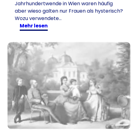
Jahrhundertwende in Wien waren häufig
aber wieso galten nur Frauen als hysterisch?
Wozu verwendete…
:
mehr lesen
A
n
n
a
v
o
n
L
i
e
b
e
n
-
w