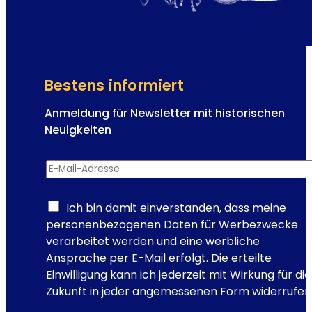
s
o
t
n
e
K
r
a
i
i
Bestens informiert
s
s
c
e
Anmeldung für Newsletter mit historischen
h
r
Neuigkeiten
e
i
S
E
n
E-Mail-Adresse
*
e
-
E
e
M
l
l
a
Ich bin damit einverstanden, dass meine
i
e
i
personenbezogenen Daten für Werbezwecke
s
?
l
verarbeitet werden und eine werbliche
a
-
Ansprache per E-Mail erfolgt. Die erteilte
b
A
Einwilligung kann ich jederzeit mit Wirkung für die
e
d
Zukunft in jeder angemessenen Form widerrufen
t
r