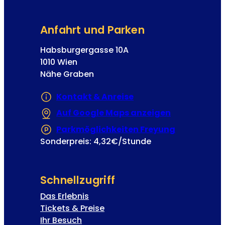
e
p
l
h
d
Anfahrt und Parken
u
n
Habsburgergasse 10A
g
1010 Wien
Nähe Graben
Kontakt & Anreise
Auf Google Maps anzeigen
(Öffnet in e
Parkmöglichkeiten Freyung
(Öffnet in 
Sonderpreis: 4,32€/Stunde
Schnellzugriff
Das Erlebnis
Tickets & Preise
Ihr Besuch