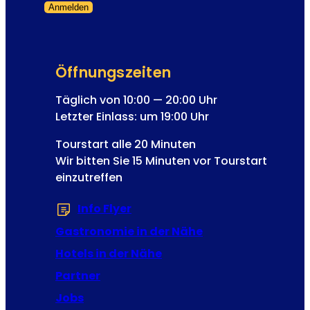
h
Anmelden
e
u
Formular übersprungen
s
n
s
d
e
K
Öffnungszeiten
N
a
e
Täglich von 10:00 — 20:00 Uhr
i
w
Letzter Einlass: um 19:00 Uhr
s
s
e
Tourstart alle 20 Minuten
l
r
Wir bitten Sie 15 Minuten vor Tourstart
e
F
einzutreffen
t
r
t
a
Info Flyer
(Öffnet in einem neuen Tab od
e
n
r
Gastronomie in der Nähe
z
-
J
Hotels in der Nähe
A
o
Partner
n
s
m
Jobs
e