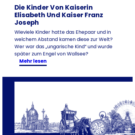
e
Die Kinder Von Kaiserin
r
Elisabeth Und Kaiser Franz
e
Joseph
r
Wieviele Kinder hatte das Ehepaar und in
f
welchem Abstand kamen diese zur Welt?
o
Wer war das „ungarische Kind“ und wurde
r
später zum Engel von Wallsee?
s
:
mehr lesen
c
D
h
i
t
e
e
K
i
i
h
n
r
d
e
e
h
r
y
v