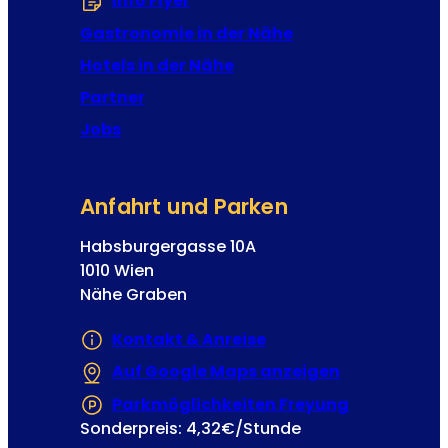
Info Flyer
(Öffnet in einem neuen Tab od
A
:
d
Gastronomie in der Nähe
r
Hotels in der Nähe
e
Partner
s
s
Jobs
e
Anfahrt und Parken
Habsburgergasse 10A
1010 Wien
Nähe Graben
Kontakt & Anreise
Auf Google Maps anzeigen
(Öffnet in e
Parkmöglichkeiten Freyung
(Öffnet in 
Sonderpreis: 4,32€/Stunde