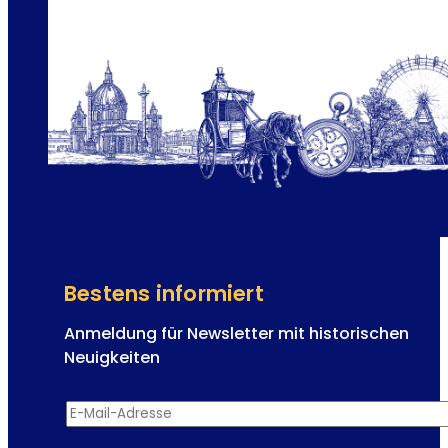
Bestens informiert
Anmeldung für Newsletter mit historischen
Neuigkeiten
E
E-Mail-Adresse
*
-
M