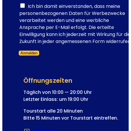
a
Ich bin damit einverstanden, dass meine
i
personenbezogenen Daten für Werbezwecke
l
verarbeitet werden und eine werbliche
-
Ansprache per E-Mail erfolgt. Die erteilte
A
Einwilligung kann ich jederzeit mit Wirkung für die
d
Zukunft in jeder angemessenen Form widerrufen
r
Anmelden
e
A
Formular übersprungen
s
l
s
t
e
Öffnungszeiten
e
E
r
-
Täglich von 10:00 — 20:00 Uhr
n
M
Letzter Einlass: um 19:00 Uhr
a
a
t
Tourstart alle 20 Minuten
i
i
Bitte 15 Minuten vor Tourstart eintreffen.
l
v
-
e