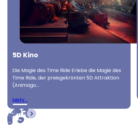
5D Kino
Die Magie des Time Ride Erlebe die Magie des
Time Ride, der preisgekrönten 5D Attraktion
(Animago…
mehr…
1 / 10