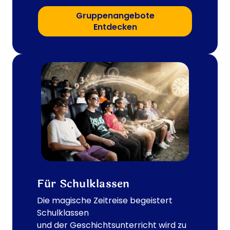
i
T
Gruppenangebote
i
Entdecken
m
e
T
r
a
v
e
l
V
i
e
n
Für Schulklassen
n
a
Die magische Zeitreise begeistert
Schulklassen
und der Geschichtsunterricht wird zu