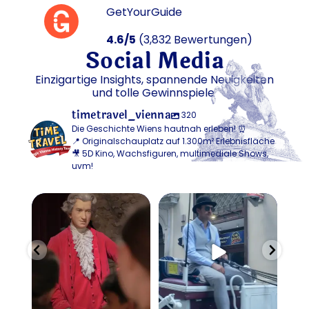
GetYourGuide
4.6/5
(3,832 Bewertungen)
Social Media
Einzigartige Insights, spannende Neuigkeiten
und tolle Gewinnspiele
timetravel_vienna
320
Die Geschichte Wiens hautnah erleben! ⏰
📍 Originalschauplatz auf 1.300m² Erlebnisfläche
🎥 5D Kino, Wachsfiguren, multimediale Shows,
uvm!