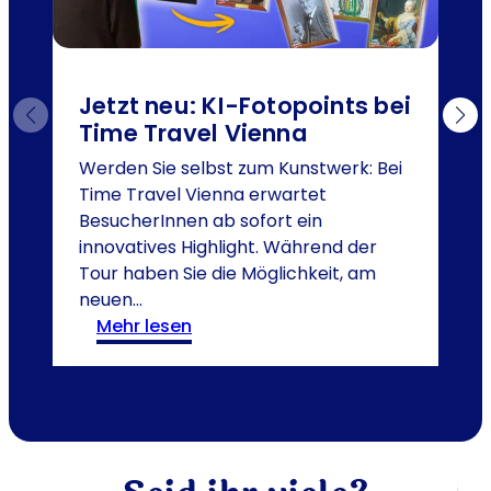
Jetzt neu: KI-Fotopoints bei
Time Travel Vienna
Werden Sie selbst zum Kunstwerk: Bei
Time Travel Vienna erwartet
A
BesucherInnen ab sofort ein
T
innovatives Highlight. Während der
Tour haben Sie die Möglichkeit, am
B
neuen…
V
:
mehr lesen
J
e
t
z
t
n