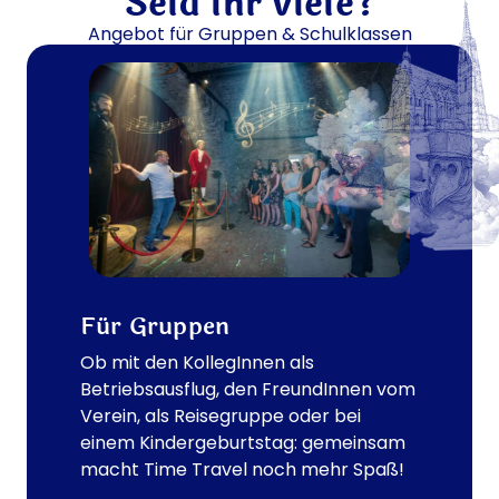
Seid ihr viele?
e
Angebot für Gruppen & Schulklassen
u
:
K
I
-
F
o
t
o
p
o
Für Gruppen
i
Ob mit den KollegInnen als
n
Betriebsausflug, den FreundInnen vom
t
Verein, als Reisegruppe oder bei
s
einem Kindergeburtstag: gemeinsam
b
macht Time Travel noch mehr Spaß!
e