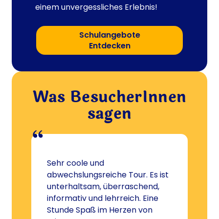
einem unvergessliches Erlebnis!
Schulangebote
Entdecken
Was BesucherInnen
sagen
Sehr coole und
H
abwechslungsreiche Tour. Es ist
e
unterhaltsam, überraschend,
informativ und lehrreich. Eine
A
h
Stunde Spaß im Herzen von