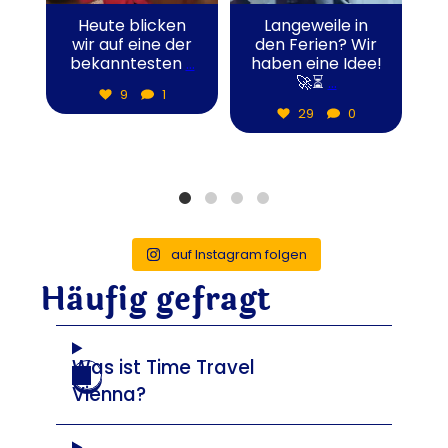
Heute blicken
Langeweile in
wir auf eine der
den Ferien? Wir
bekanntesten
...
haben eine Idee!
D
🚀⏳
...
9
1
29
0
auf Instagram folgen
Häufig gefragt
Was ist Time Travel
Vienna?