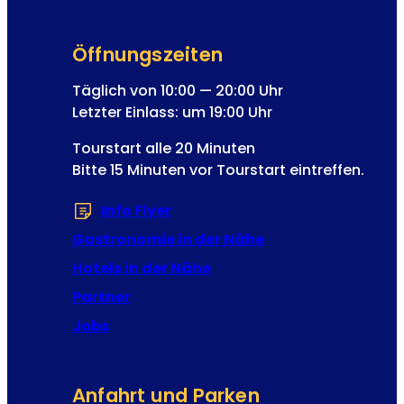
T
s
i
e
m
Öffnungszeiten
N
e
e
Täglich von 10:00 — 20:00 Uhr
T
w
Letzter Einlass: um 19:00 Uhr
r
s
a
Tourstart alle 20 Minuten
l
v
Bitte 15 Minuten vor Tourstart eintreffen.
e
e
t
l
Info Flyer
(Öffnet in einem neuen Tab od
t
V
e
Gastronomie in der Nähe
i
r
e
Hotels in der Nähe
-
n
Partner
A
n
n
Jobs
a
m
e
l
Anfahrt und Parken