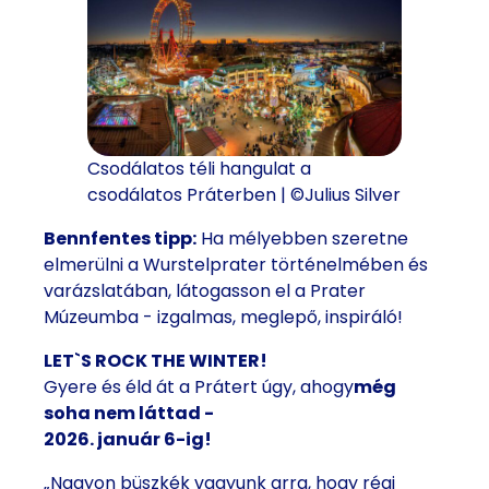
Csodálatos téli hangulat a
csodálatos Práterben | ©Julius Silver
Bennfentes tipp:
Ha mélyebben szeretne
elmerülni a Wurstelprater történelmében és
varázslatában, látogasson el a Prater
Múzeumba - izgalmas, meglepő, inspiráló!
LET`S ROCK THE WINTER!
Gyere és éld át a Prátert úgy, ahogy
még
soha nem láttad -
2026. január 6-ig!
„Nagyon büszkék vagyunk arra, hogy régi