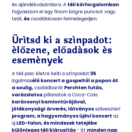
és ajándékvásárlásra. A
téli körforgalomban
fogyasszon el egy finom bögre puncsot vagy
teát,
és
csodálatosan felmelegedjen.
Ürítsd ki a színpadot:
élőzene, előadások és
események
A téli piac életre kelti a színpadot:
35
izgalmas
élő koncert a gospeltől a popon át
a soulig,
családbarát
Perchten futás,
varázslatos
pillanatok a Coca-Cola
karácsonyi kamiontúrájával,
jótékonysági
árverés, látványos
szilveszteri
program, a hagyományos újévi koncert
az
új
LED-falon, és mindezek tetejébe
különleges téli kiárusítás
- itt
minden nap