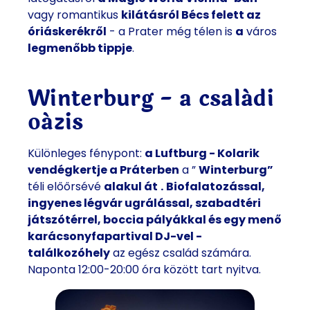
vagy romantikus
kilátásról Bécs felett az
óriáskerékről
- a Prater még télen is
a
város
legmenőbb tippje
.
Winterburg - a családi
oázis
Különleges fénypont:
a Luftburg - Kolarik
vendégkertje a Práterben
a ”
Winterburg”
téli előőrsévé
alakul át
.
Biofalatozással,
ingyenes légvár ugrálással, szabadtéri
játszótérrel, boccia pályákkal és egy menő
karácsonyfapartival DJ-vel -
találkozóhely
az egész család számára.
Naponta 12:00-20:00 óra között tart nyitva.