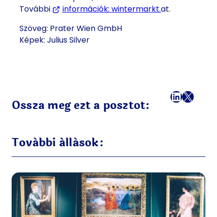
További
információk: wintermarkt.
(Új fülön vagy
at.
Szöveg: Prater Wien GmbH
Képek: Julius Silver
Facebook
LinkedI
X
Mail
Ossza meg ezt a posztot:
További állások: