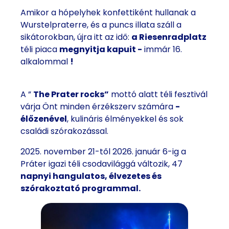
Amikor a hópelyhek konfettiként hullanak a
Wurstelpraterre, és a puncs illata száll a
sikátorokban, újra itt az idő:
a Riesenradplatz
téli piaca
megnyitja kapuit -
immár 16.
alkalommal
!
A ”
The Prater rocks”
mottó alatt téli fesztivál
várja Önt minden érzékszerv számára
-
élőzenével
, kulináris élményekkel és sok
családi szórakozással.
2025. november 21-től 2026. január 6-ig a
Práter igazi téli csodavilággá változik, 47
napnyi hangulatos, élvezetes és
szórakoztató programmal.