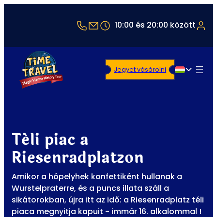
+43 1 5321514
office@timetravel-vienna.at
10:00 és 20:00 között
Jegyet vásárolni
Magyar
Téli piac a
Riesenradplatzon
Amikor a hópelyhek konfettiként hullanak a
Wurstelpraterre, és a puncs illata száll a
sikátorokban, újra itt az idő: a Riesenradplatz téli
piaca megnyitja kapuit - immár 16. alkalommal !