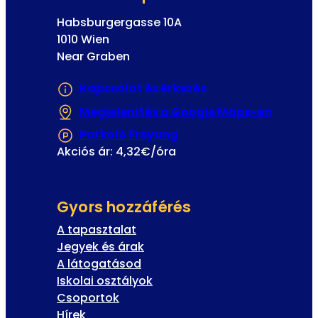
Habsburgergasse 10A
1010 Wien
Near Graben
Kapcsolat és érkezés
Megjelenítés a Google Maps-en
(Új fül
Parkoló Freyung
(Új fülön vagy ablakba
Akciós ár: 4,32€/óra
Gyors hozzáférés
A tapasztalat
Jegyek és árak
A látogatásod
Iskolai osztályok
Csoportok
Hírek