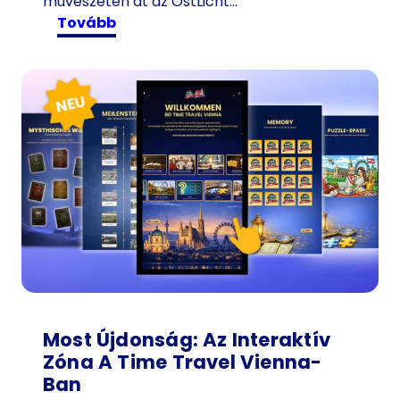
művészeten át az OstLicht…
:
tovább
K
i
á
l
l
í
t
á
s
o
k
B
é
c
Most Újdonság: Az Interaktív
s
Zóna A Time Travel Vienna-
b
Ban
e