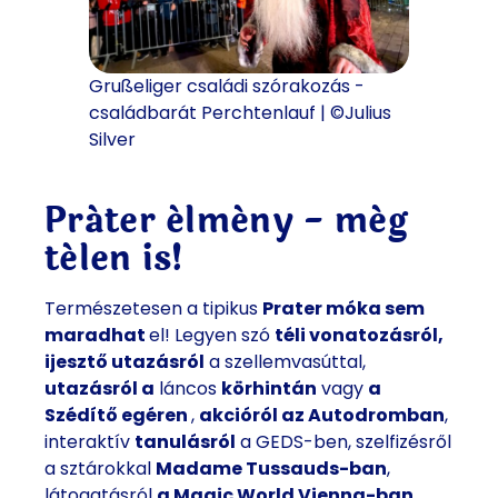
Grußeliger családi szórakozás -
családbarát Perchtenlauf | ©Julius
Silver
Práter élmény - még
télen is!
Természetesen a tipikus
Prater móka sem
maradhat
el! Legyen szó
téli vonatozásról,
ijesztő utazásról
a szellemvasúttal,
utazásról a
láncos
körhintán
vagy
a
Szédítő egéren
,
akcióról az Autodromban
,
interaktív
tanulásról
a GEDS-ben, szelfizésről
a sztárokkal
Madame Tussauds-ban
,
látogatásról
a Magic World Vienna-ban