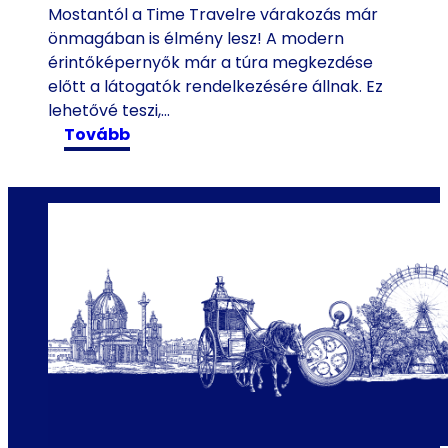
n
Mostantól a Time Travelre várakozás már
2
önmagában is élmény lesz! A modern
0
érintőképernyők már a túra megkezdése
2
előtt a látogatók rendelkezésére állnak. Ez
5
lehetővé teszi,…
n
:
tovább
y
M
á
o
r
s
o
t
n
ú
-
j
k
d
i
o
e
n
m
s
e
á
l
g
t
: