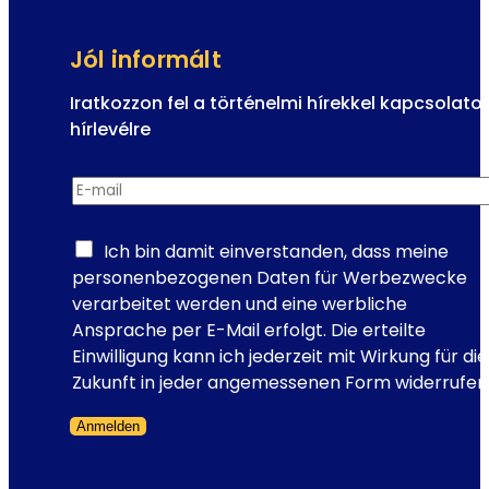
é
A
s
z
Jól informált
k
i
ö
n
Iratkozzon fel a történelmi hírekkel kapcsolato
t
t
hírlevélre
e
e
E
l
r
E-mail
*
-
e
a
m
z
k
a
Ich bin damit einverstanden, dass meine
ő
t
i
personenbezogenen Daten für Werbezwecke
l
í
l
verarbeitet werden und eine werbliche
á
v
H
Ansprache per E-Mail erfolgt. Die erteilte
t
z
í
Einwilligung kann ich jederzeit mit Wirkung für die
n
ó
r
Zukunft in jeder angemessenen Form widerrufen
i
n
l
v
a
Anmelden
e
a
a
Formanyomtatvány kihagyva
v
l
T
é