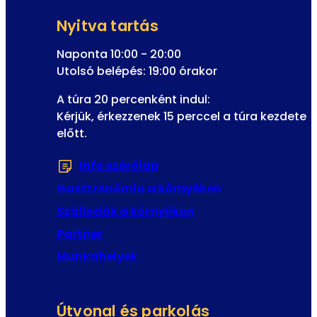
ó
i
l
k
m
Nyitva tartás
f
e
e
Naponta 10:00 - 20:00
T
l
Utolsó belépés: 19:00 órakor
r
i
a
A túra 20 percenként indul:
r
v
Kérjük, érkezzenek 15 perccel a túra kezdete
a
e
előtt.
t
l
k
V
Info szórólap
(Új fülön vagy ablakban n
o
i
z
Gasztronómia a környéken
e
á
n
Szállodák a környéken
s
n
Partner
a
Munkahelyek
-
b
a
Útvonal és parkolás
n