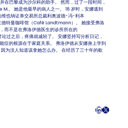
，并在巴黎成为沙尔科的助手。 然而，过了一段时间，
e M.。 她是他最早的病人之一。 18 岁时，安娜逃到
的维也纳证券交易所总裁利奥波德-冯-利本
特曼咖啡馆（Café Landtmann）。 她接受弗洛
里，而不是在弗洛伊德医生的诊所所在的
被讨论过之后，疼痛就减轻了。 安娜坚持写分析日记，
能症的根源在于家庭关系。 弗洛伊德从安娜身上学到
，因为没人知道该拿她怎么办。 在经历了三十年的歇
在 Facebook 上
LinkedIn
X
电子邮件