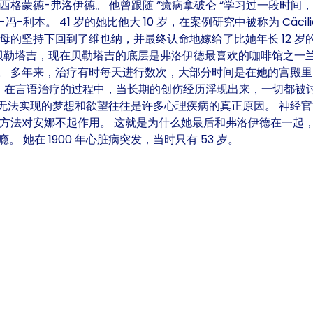
格蒙德-弗洛伊德。 他曾跟随 “癔病拿破仑 “学习过一段时间
本。 41 岁的她比他大 10 岁，在案例研究中被称为 Cäcili
母的坚持下回到了维也纳，并最终认命地嫁给了比她年长 12 岁
列宾宫的贝勒塔吉，现在贝勒塔吉的底层是弗洛伊德最喜欢的咖啡馆之一兰德
。 多年来，治疗有时每天进行数次，大部分时间是在她的宫殿
来的？ 在言语治疗的过程中，当长期的创伤经历浮现出来，一切都
无法实现的梦想和欲望往往是许多心理疾病的真正原因。 神经官
方法对安娜不起作用。 这就是为什么她最后和弗洛伊德在一起
她在 1900 年心脏病突发，当时只有 53 岁。