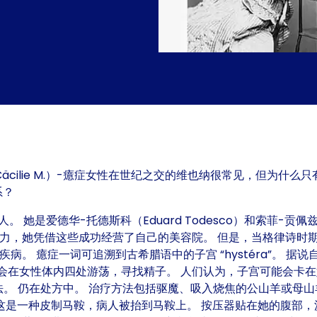
莉-米（Cäcilie M.）-癔症女性在世纪之交的维也纳很常见，但
系？
她是爱德华-托德斯科（Eduard Todesco）和索菲-贡佩兹（
能力，她凭借这些成功经营了自己的美容院。 但是，当格律诗时
疾病。 癔症一词可追溯到古希腊语中的子宫 “hystéra”。 
在女性体内四处游荡，寻找精子。 人们认为，子宫可能会卡在妇女
疗法。 仍在处方中。 治疗方法包括驱魔、吸入烧焦的公山羊或母
巢按压法。 这是一种皮制马鞍，病人被抬到马鞍上。 按压器贴在她的