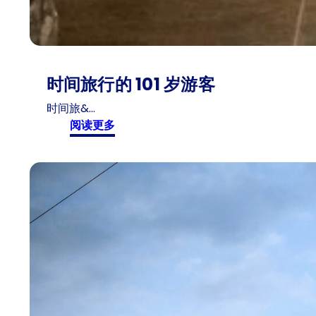
时间旅行的 101 岁游客
时间旅&…
:
阅读更多
时
间
旅
行
的
1
0
1
岁
游
客