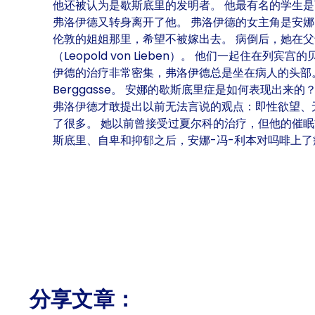
他还被认为是歇斯底里的发明者。 他最有名的学生是西
弗洛伊德又转身离开了他。 弗洛伊德的女主角是安娜-冯-利
伦敦的姐姐那里，希望不被嫁出去。 病倒后，她在父
（Leopold von Lieben）。 他们一起住在
伊德的治疗非常密集，弗洛伊德总是坐在病人的头部
Berggasse。 安娜的歇斯底里症是如何表现出
弗洛伊德才敢提出以前无法言说的观点：即性欲望、
了很多。 她以前曾接受过夏尔科的治疗，但他的催眠
斯底里、自卑和抑郁之后，安娜-冯-利本对吗啡上了瘾。 
分享文章：