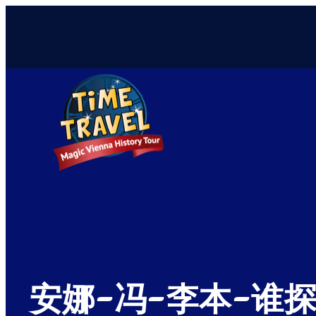
安娜-冯-李本-谁