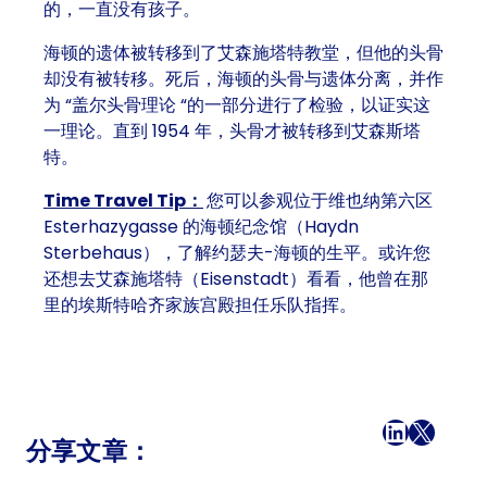
的，一直没有孩子。
海顿的遗体被转移到了艾森施塔特教堂，但他的头骨
却没有被转移。死后，海顿的头骨与遗体分离，并作
为 “盖尔头骨理论 “的一部分进行了检验，以证实这
一理论。直到 1954 年，头骨才被转移到艾森斯塔
特。
Time Travel Tip：
您可以参观位于维也纳第六区
Esterhazygasse 的海顿纪念馆（Haydn
Sterbehaus），了解约瑟夫-海顿的生平。或许您
还想去艾森施塔特（Eisenstadt）看看，他曾在那
里的埃斯特哈齐家族宫殿担任乐队指挥。
在 Facebook 上
LinkedI
X
电子邮件
分享文章：