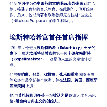
他 8 岁时作为
圣史蒂芬教堂的唱诗班男孩
来到维也
纳，接受了良好的音乐教育。在此期间，他开始创
作。后来，他成为著名歌唱教师尼古拉斯-波波拉
（Nikolaus Porpora）的学生和助手。
埃斯特哈希宫首任首席指挥
1761 年，他进入
埃斯特哈希（Esterházy）王子的
麾下
，成为
埃斯特哈希宫的
第一位
卡佩尔梅斯特
（Kapellmeister
），这是他人生的决定性转折
点。
他的
交响曲、歌剧、弥撒曲、弦乐四重奏
和奏鸣曲
等众多作品享誉整个欧洲，并在
法国、英国、西班牙
甚至美国
上演。
他
与
莫扎特和贝多芬
一起
被认为是
欧洲艺术音乐风
格
-维也纳古典主义的创始人
。