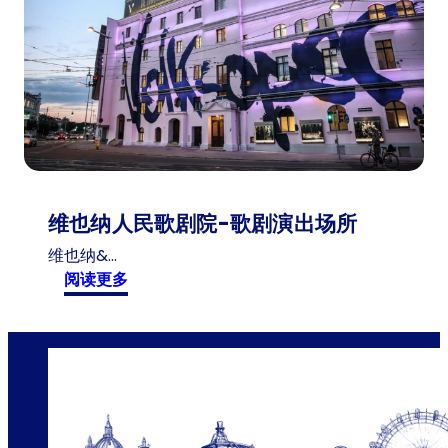
0
1
岁
游
客
维也纳人民歌剧院-歌剧演出场所
维也纳&…
:
阅读更多
维
也
纳
人
民
歌
剧