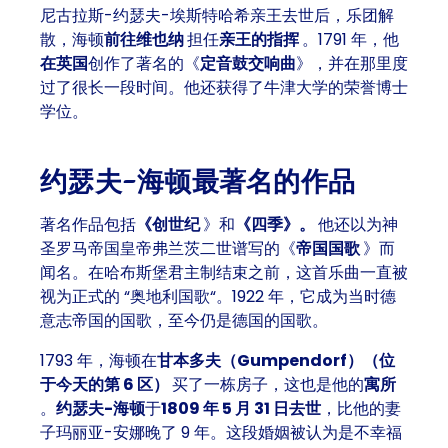
尼古拉斯-约瑟夫-埃斯特哈希亲王去世后，乐团解
散，海顿
前往维也纳
担任
亲王的指挥
。1791 年，他
在英国
创作了著名的《
定音鼓交响曲
》，并在那里度
过了很长一段时间。他还获得了牛津大学的荣誉博士
学位。
约瑟夫-海顿最著名的作品
著名作品包括
《创世纪
》和
《四季》。
他还以为神
圣罗马帝国皇帝弗兰茨二世谱写的《
帝国国歌
》而
闻名。在
哈布斯堡君主制结束
之前，这首
乐曲
一直被
视为
正式的 “奥地利国歌
“。1922 年，它成为当时德
意志帝国的国歌，至今仍是德国的国歌。
1793 年，海顿在
甘本多夫（Gumpendorf）（位
于今天的第 6 区）
买了一栋房子，这也是他的
寓所
。
约瑟夫-海顿
于
1809 年 5 月 31 日去世
，比他的妻
子玛丽亚-安娜晚了 9 年。这段婚姻被认为是不幸福