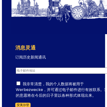
院
-
歌
剧
演
出
场
所
消息灵通
订阅历史新闻通讯
通
电子邮件地址
*
讯
注
册
我非常清楚，我的个人数据将被用于
电
Werbezwecke，并可通过电子邮件进行有效联系。
子
的意愿将在今后的日子里以各种形式体现出来。
邮
安美尔登
件