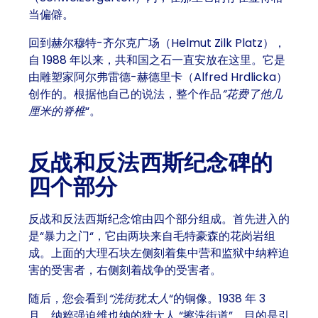
当偏僻。
回到赫尔穆特-齐尔克广场（Helmut Zilk Platz），
自 1988 年以来，共和国之石一直安放在这里。它是
由
雕塑家阿尔弗雷德-赫德里卡（Alfred Hrdlicka
）
创作的。根据他自己的说法，整个作品
“花费了他几
厘米的脊椎
“。
反战和反法西斯纪念碑的
四个部分
反战和反法西斯纪念馆由四个部分组成。首先进入的
是
“暴力之门
“，它由两块来自毛特豪森的花岗岩组
成。上面的大理石块左侧刻着集中营和监狱中纳粹迫
害的受害者，右侧刻着战争的受害者。
随后，您会看到
“洗街犹太人
“的铜像。1938 年 3
月，纳粹强迫维也纳的犹太人 “擦洗街道”，目的是引