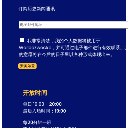
订阅历史新闻通讯
通
电子邮件地址
*
讯
注
册
我非常清楚，我的个人数据将被用于
电
Werbezwecke，并可通过电子邮件进行有效联系。
子
的意愿将在今后的日子里以各种形式体现出来。
邮
安美尔登
件
跳过表格
地
址
开放时间
每日 10:00 - 20:00
最后入场时间：19:00
每20分钟一班