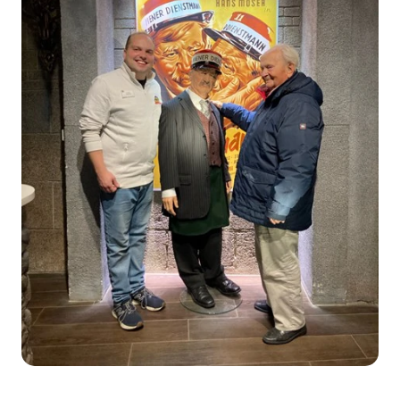
及
其
对
维
也
纳
的
影
响