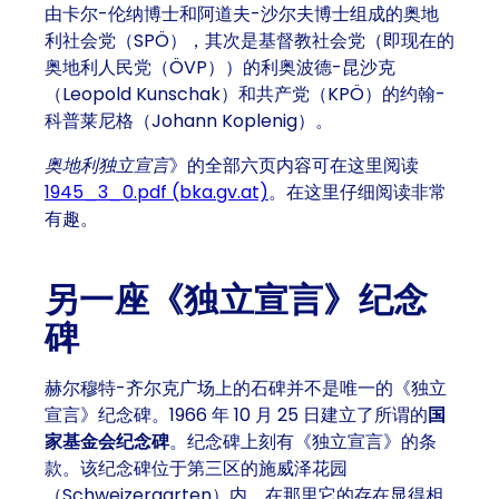
由卡尔-伦纳博士和阿道夫-沙尔夫博士组成的奥地
利社会党（SPÖ），其次是基督教社会党（即现在的
奥地利人民党（ÖVP））的利奥波德-昆沙克
（Leopold Kunschak）和共产党（KPÖ）的约翰-
科普莱尼格（Johann Koplenig）。
奥地利独立宣言
》的全部六页内容可在这里阅读
1945_3_0.pdf (bka.gv.at)
。在这里仔细阅读非常
有趣。
另一座《独立宣言》纪念
碑
赫尔穆特-齐尔克广场上的石碑并不是唯一的《独立
宣言》纪念碑。1966 年 10 月 25 日建立了所谓的
国
家基金会纪念碑
。纪念碑上刻有《独立宣言》的条
款。该纪念碑位于第三区的施威泽花园
（Schweizergarten）内，在那里它的存在显得相