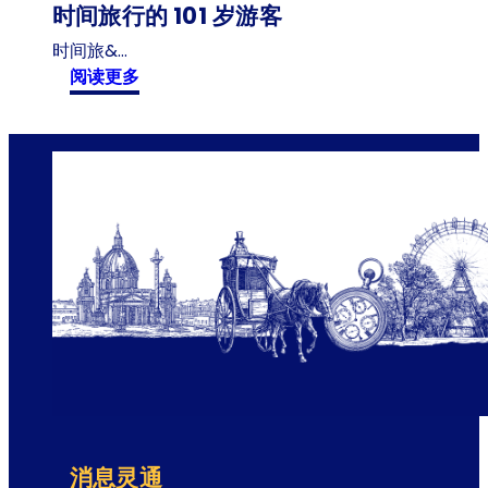
时间旅行的 101 岁游客
时间旅&…
:
阅读更多
时
间
旅
行
的
1
0
1
岁
游
客
消息灵通