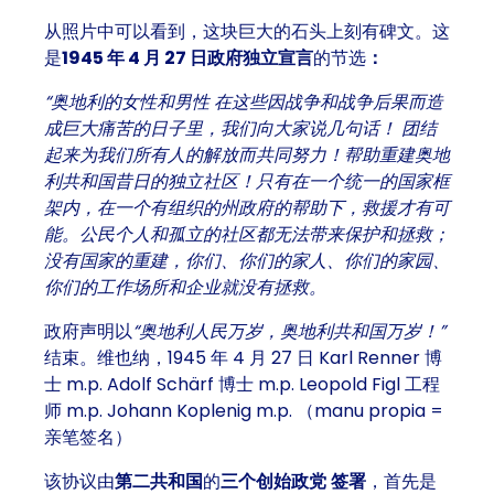
从照片中可以看到，这块巨大的石头上刻有碑文。这
是
1945 年 4 月 27 日政府独立宣言
的节选
：
“奥地利的女性和男性
在这些因战争和战争后果而造
成巨大痛苦的日子里，我们向大家说几句话！
团结
起来为我们所有人的解放而共同努力！帮助重建奥地
利共和国昔日的独立社区！只有在一个统一的国家框
架内，在一个有组织的州政府的帮助下，救援才有可
能。公民个人和孤立的社区都无法带来保护和拯救；
没有国家的重建，你们、你们的家人、你们的家园、
你们的工作场所和企业就没有拯救。
政府声明以
“奥地利人民万岁，奥地利共和国万岁！”
结束。维也纳，1945 年 4 月 27 日 Karl Renner 博
士 m.p. Adolf Schärf 博士 m.p. Leopold Figl 工程
师 m.p. Johann Koplenig m.p. （manu propia =
亲笔签名）
该协议由
第二共和国
的
三个创始政党
签署
，首先是