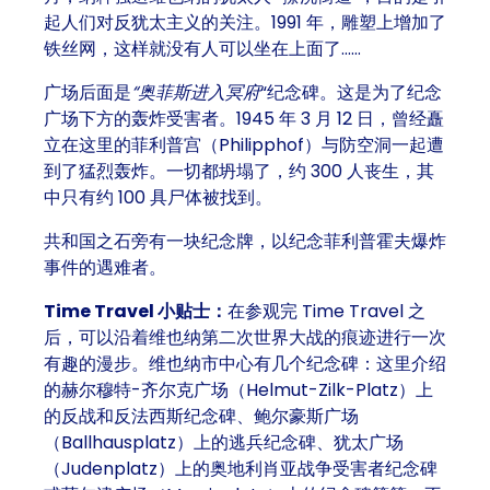
起人们对反犹太主义的关注。1991 年，雕塑上增加了
铁丝网，这样就没有人可以坐在上面了……
广场后面是
“奥菲斯进入冥府
“纪念碑。这是为了纪念
广场下方的轰炸受害者。1945 年 3 月 12 日，曾经矗
立在这里的菲利普宫（Philipphof）与防空洞一起遭
到了猛烈轰炸。一切都坍塌了，约 300 人丧生，其
中只有约 100 具尸体被找到。
共和国之石旁有一块纪念牌，以纪念菲利普霍夫爆炸
事件的遇难者。
Time Travel 小贴士：
在参观完 Time Travel 之
后，可以沿着维也纳第二次世界大战的痕迹进行一次
有趣的漫步。维也纳市中心有几个纪念碑：这里介绍
的赫尔穆特-齐尔克广场（Helmut-Zilk-Platz）上
的反战和反法西斯纪念碑、鲍尔豪斯广场
（Ballhausplatz）上的逃兵纪念碑、犹太广场
（Judenplatz）上的奥地利肖亚战争受害者纪念碑