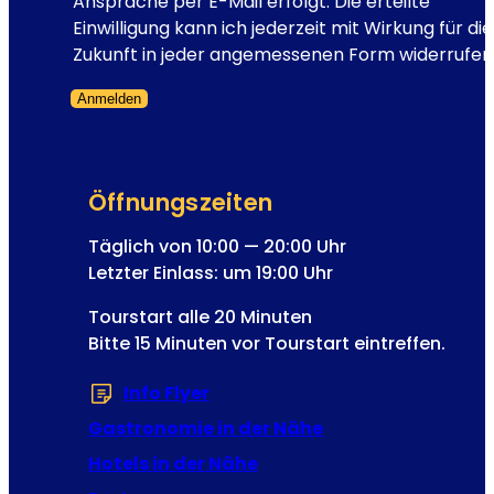
-
Ansprache per E-Mail erfolgt. Die erteilte
b
A
Einwilligung kann ich jederzeit mit Wirkung für die
e
d
Zukunft in jeder angemessenen Form widerrufen
t
r
h
Anmelden
e
u
Formular übersprungen
s
n
s
d
e
K
Öffnungszeiten
N
a
e
Täglich von 10:00 — 20:00 Uhr
i
w
Letzter Einlass: um 19:00 Uhr
s
s
e
Tourstart alle 20 Minuten
l
r
Bitte 15 Minuten vor Tourstart eintreffen.
e
F
t
r
Info Flyer
(Öffnet in einem neuen Tab od
t
a
e
Gastronomie in der Nähe
n
r
z
Hotels in der Nähe
-
J