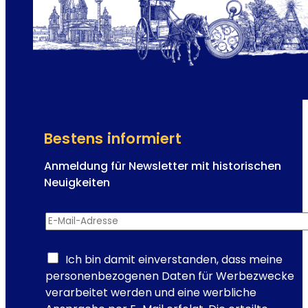
d
e
e
h
r
y
v
s
o
t
n
e
K
r
a
i
i
Bestens informiert
s
s
c
e
Anmeldung für Newsletter mit historischen
h
r
Neuigkeiten
e
i
S
E
n
E-Mail-Adresse
*
e
-
E
e
M
l
l
a
Ich bin damit einverstanden, dass meine
i
e
i
personenbezogenen Daten für Werbezwecke
s
?
l
verarbeitet werden und eine werbliche
a