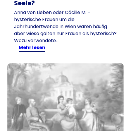
Seele?
Anna von Lieben oder Cäcilie M. –
hysterische Frauen um die
Jahrhundertwende in Wien waren häufig
aber wieso galten nur Frauen als hysterisch?
Wozu verwendete…
:
mehr lesen
A
n
n
a
v
o
n
L
i
e
b