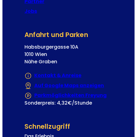
Partner
A
o
n
Jobs
s
m
e
e
p
l
Anfahrt und Parken
h
d
u
Habsburgergasse 10A
n
1010 Wien
g
Nähe Graben
Kontakt & Anreise
Auf Google Maps anzeigen
(Öffnet in e
Parkmöglichkeiten Freyung
(Öffnet in 
Sonderpreis: 4,32€/Stunde
Schnellzugriff
Das Erlebnis