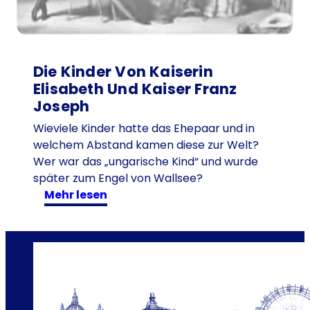
e
n
-
w
e
Die Kinder Von Kaiserin
r
Elisabeth Und Kaiser Franz
e
Joseph
r
Wieviele Kinder hatte das Ehepaar und in
f
welchem Abstand kamen diese zur Welt?
o
Wer war das „ungarische Kind“ und wurde
r
später zum Engel von Wallsee?
s
:
mehr lesen
c
D
h
i
t
e
e
K
i
i
h
n
r