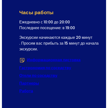
с
р
Часы работы
а
с
Ежедневно с 10:00 до 20:00
с
Последнее посещение: в 19:00
ы
Экскурсии начинаются каждые 20 минут
л
. Просим вас прибыть за 15 минут до начала
к
экскурсии.
и
Р
Информационная листовка
(Открывается 
е
г
Гастрономия по соседству
и
Отели по соседству
с
Партнеры
т
р
Работа
а
ц
и