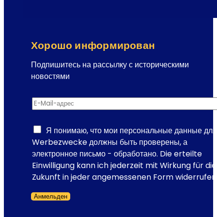
Хорошо информирован
Подпишитесь на рассылку с историческими
новостями
E
E-Mail-адрес
*
-
M
a
Я понимаю, что мои персональные данные для
i
Werbezwecke должны быть проверены, а
l
электронное письмо - обработано. Die erteilte
-
Einwilligung kann ich jederzeit mit Wirkung für die
а
Zukunft in jeder angemessenen Form widerrufen
д
Анмельден
р
Форма пропущена
е