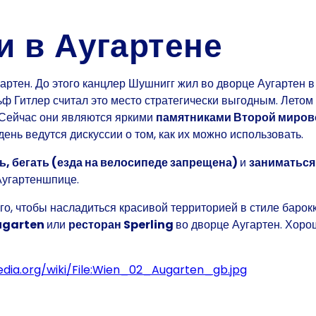
 в Аугартене
артен. До этого
канцлер
Шушнигг жил во дворце Аугартен в 
ьф Гитлер
считал это место стратегически выгодным. Летом
. Сейчас они являются яркими
памятниками
Второй миров
ень ведутся дискуссии о том, как их можно использовать.
ь, бегать (езда на велосипеде запрещена)
и
заниматься
Аугартеншпице.
ого, чтобы насладиться красивой территорией в стиле барок
ugarten
или
ресторан Sperling
во дворце Аугартен. Хоро
dia.org/wiki/File:Wien_02_Augarten_gb.jpg