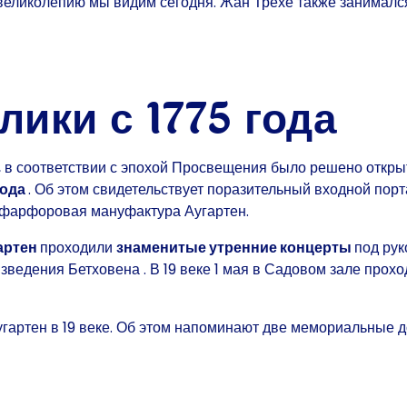
великолепию мы видим сегодня. Жан Трехе также занималс
ики с 1775 года
и, в соответствии с эпохой Просвещения было решено откры
года
. Об этом свидетельствует поразительный входной пор
а фарфоровая мануфактура Аугартен.
артен
проходили
знаменитые утренние концерты
под рук
изведения Бетховена
. В 19 веке 1 мая в Садовом зале про
артен в 19 веке. Об этом напоминают две мемориальные дос