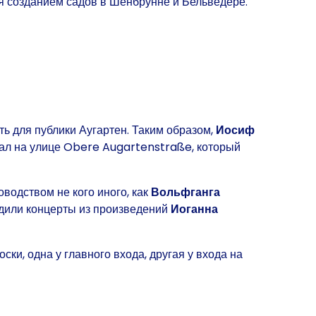
я созданием садов в Шёнбрунне и Бельведере.
ть для публики Аугартен. Таким образом,
Иосиф
тал на улице Obere Augartenstraße, который
оводством не кого иного, как
Вольфганга
ходили концерты из произведений
Иоганна
ки, одна у главного входа, другая у входа на