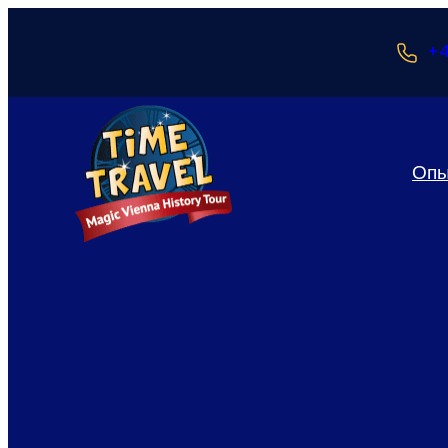
+4
Оп