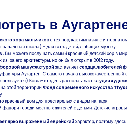
отреть в Аугартен
ского хора мальчиков
с тех пор, как гимназия с интернат
я начальная школа) - для всех детей, любящих музыку.
ов
, Вы можете послушать самый красивый детский хор в мир
з-за его архитектуры, но он был открыт в 2012 году.
форовой мануфактурой
заставляет
сердца любителей 
фактуры Аугартен. С самого начала высококачественный 
используется) Когда-то здесь располагалась
студия худож
 на этой территории
Фонд современного искусства Thy
у
то красивый дом для престарелых с видом на парк
й фаворит среди местных жителей с детьми. Детские игро
еет ярко выраженный еврейский
характер, поэтому здес