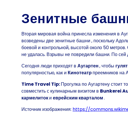
Зенитные башни
Вторая мировая война принесла изменения в Ауг
возведены
две зенитные башни
, поскольку
Адол
боевой
и
контрольной
, высотой около 50 метров
не удалась. Взрывы не повредили башни. По сей д
Сегодня люди приходят в
Аугартен
, чтобы
гулят
популярностью, как и
Кинотеатр
преемников на 
Time Travel Tip:
Прогулка по Аугартену стоит т
совместить с кулинарным визитом в
Bunkerei A
кармелиток
и
еврейским кварталом
.
Источник изображения:
https://commons.wikime