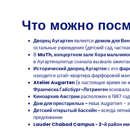
Что можно посм
Дворец Аугартен
является
домом для Вен
остальные учреждения (детский сад, частна
В
MuTh, концертном зале Хора мальчик
в Аугартеншпитце сначала вызвало ажиотаж и
Исторический дворец Аугартен
с его
фар
находится штаб-квартира фарфоровой ману
Atelier Augarten
(в настоящее время не 
Франческа Габсбург-Лотринген
основала
Киноархив Австрии
расположен в 1997 год
Дом для престарелых -
Haus Augarten - э
Детский открытый бассейн -
всегда летни
предложение
Lauder Chabad Campus - 2-й район
им