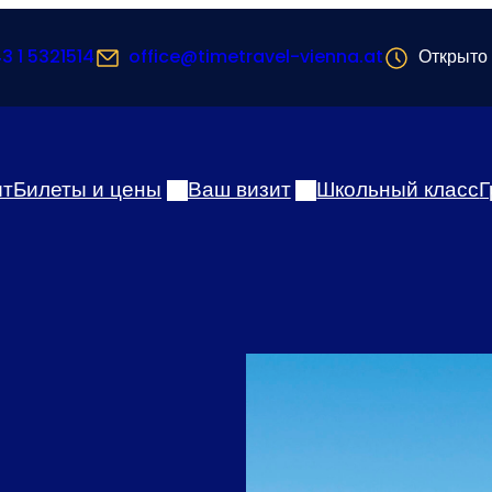
3 1 5321514
office@timetravel-vienna.at
Открыто 
ыт
Билеты и цены
Ваш визит
Школьный класс
Г