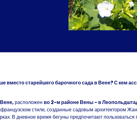
ше вместо старейшего барочного сада в Вене? С кем ас
 Вене,
расположен
во 2-м районе Вены - в Леопольдшта
во французском стиле, созданные садовым архитектором Жан
рках. В дневное время бегуны предпочитают пользоваться п