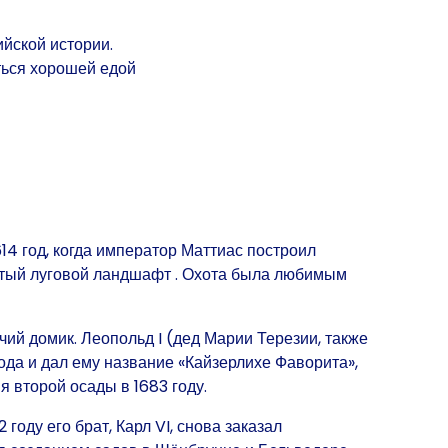
йской истории.
ться хорошей едой
14 год, когда император Маттиас построил
утый луговой ландшафт
. Охота была любимым
чий домик. Леопольд I (дед Марии Терезии, также
года
и дал ему
название «Кайзерлихе Фаворита»,
я второй осады в 1683 году.
712 году его брат, Карл VI, снова заказал