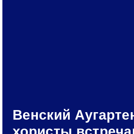
Венский Аугарте
хористы встреча