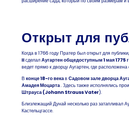
расширение сада, который по своим размерам и 
Открыт для публ
Когда в 1766 году Пратер был открыт для публик
II
сделал
Аугартен общедоступным 1 мая 1775 
ведет прямо к дворцу Аугартен, где расположен
В
конце 18-го века
в
Садовом зале дворца Ауг
Амадея Моцарта
. Здесь также исполнялись
про
Штрауса (Johann Strauss Vater
).
Близлежащий Дунай несколько раз затапливал Ауг
Кастельцгассе.