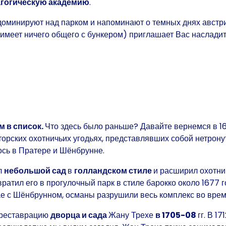
агогическую академию
.
доминируют над парком и напоминают о темных днях австри
 имеет ничего общего с бункером) приглашает Вас наслади
м в список.
Что здесь было раньше? Давайте вернемся в 16
орских охотничьих угодьях,
представлявших собой
нетрон
ось в Пратере и Шёнбрунне.
л
небольшой сад
в
голландском стиле
и расширил охотни
вратил его в
прогулочный парк в стиле барокко около 1677 
чае с Шёнбрунном, османы разрушили весь комплекс во врем
 реставрацию
дворца и сада
Жану Трехе
в 1705-08
гг. В 1