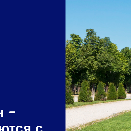
н -
ются с