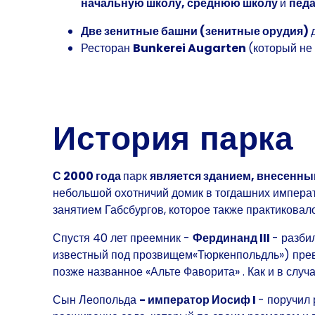
начальную школу, среднюю школу
и
пед
Две зенитные башни (зенитные орудия)
Ресторан
Bunkerei Augarten
(который не
История парка
С 2000 года
парк
является зданием, внесенны
небольшой охотничий домик
в тогдашних
императ
занятием Габсбургов, которое также практиковал
Спустя 40 лет преемник -
Фердинанд III
- разби
известный под прозвищем
«Тюркенпольдль»)
пре
позже названное
«Альте Фаворита»
. Как и в слу
Сын Леопольда
- император Иосиф I
- поручил