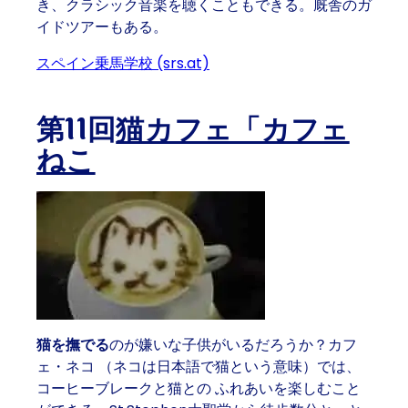
き、クラシック音楽を聴くこともできる。厩舎のガ
イドツアーもある。
スペイン乗馬学校 (srs.at)
第11回
猫カフェ「カフェ
ねこ
猫を撫でる
のが嫌いな子供がいるだろうか？
カフ
ェ・ネコ
（ネコは日本語で猫という意味）では、
コーヒーブレークと猫との
ふれあいを楽しむこと