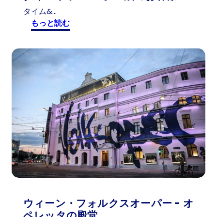
タイム&…
:
もっと読む
タ
イ
ム
ト
ラ
ベ
ル
で
1
0
1
歳
の
お
客
ウィーン・フォルクスオーパー - オ
様
ペレッタの殿堂