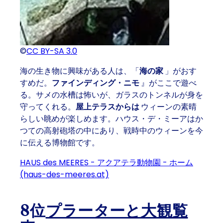
©
CC BY-SA 3.0
海の生き物に興味がある人は、「
海の家
」がおす
すめだ。
ファインディング・ニモ
』がここで遊べ
る。サメの水槽は怖いが、ガラスのトンネルが身を
守ってくれる。
屋上テラスからは
ウィーンの素晴
らしい眺めが楽しめます。ハウス・デ・ミーアはか
つての高射砲塔の中にあり、戦時中のウィーンを今
に伝える博物館です。
HAUS des MEERES - アクアテラ動物園 - ホーム
(haus-des-meeres.at)
8位
プラーターと大観覧