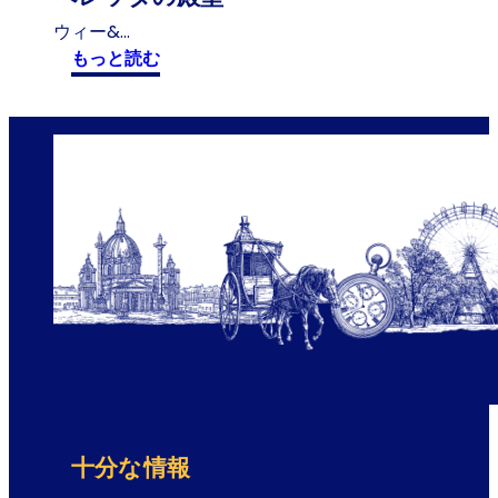
ウィー&…
:
もっと読む
ウ
ィ
ー
ン
・
フ
ォ
ル
ク
ス
オ
ー
パ
ー
-
十分な情報
オ