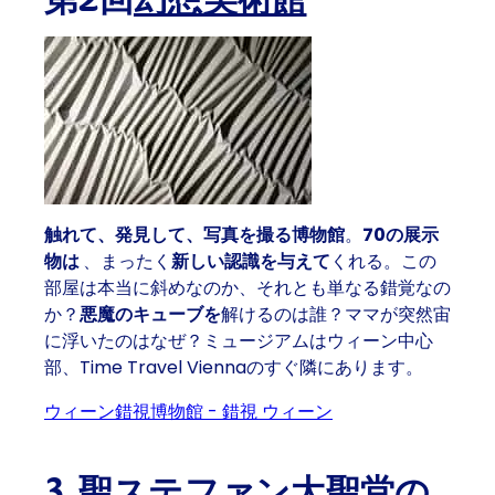
第2回
幻想美術館
触れて、発見して、写真を撮る博物館
。
70の展示
物は
、まったく
新しい認識を与えて
くれる。この
部屋は本当に斜めなのか、それとも単なる錯覚なの
か？
悪魔のキューブを
解けるのは誰？ママが突然宙
に浮いたのはなぜ？ミュージアムはウィーン中心
部、Time Travel Viennaのすぐ隣にあります。
ウィーン錯視博物館 - 錯視 ウィーン
3.
聖ステファン大聖堂の