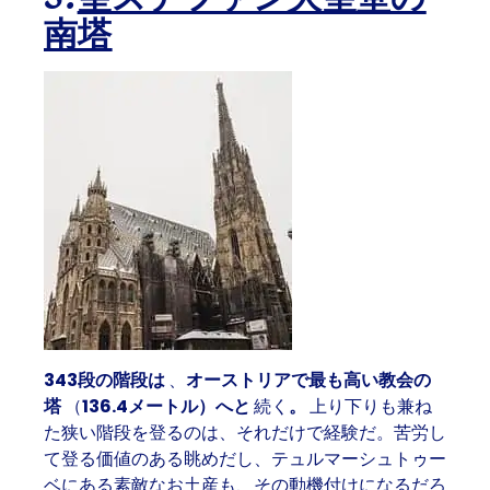
南塔
343段の階段は
、
オーストリアで最も高い教会の
塔
（
136.4メートル）へと
続く
。
上り下りも兼ね
た狭い階段を登るのは、それだけで経験だ。苦労し
て登る価値のある眺めだし、テュルマーシュトゥー
ベにある素敵なお土産も、その動機付けになるだろ