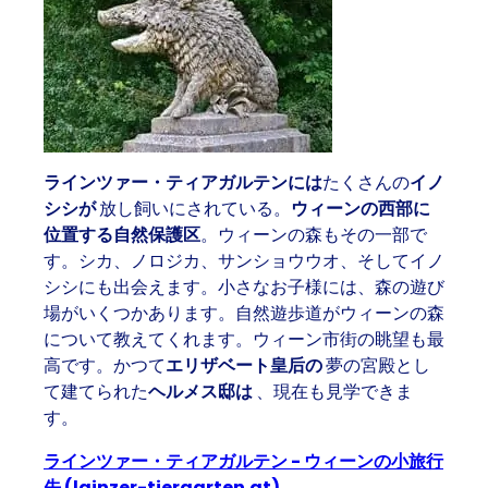
ラインツァー・ティアガルテンには
たくさんの
イノ
シシが
放し飼いにされている。
ウィーンの西部に
位置する自然保護区
。ウィーンの森もその一部で
す。シカ、ノロジカ、サンショウウオ、そしてイノ
シシにも出会えます。小さなお子様には、森の遊び
場がいくつかあります。自然遊歩道がウィーンの森
について教えてくれます。ウィーン市街の眺望も最
高です。かつて
エリザベート皇后の
夢の宮殿とし
て建てられた
ヘルメス邸は
、現在も見学できま
す。
ラインツァー・ティアガルテン - ウィーンの小旅行
先 (lainzer-tiergarten.at)