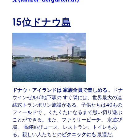
15位
ドナウ島
ドナウ・アイランドは
家族全員で楽しめる
。
ドナ
ウインゼルU1地下駅の
すぐ隣には、
世界最大の連
結式トランポリン施設が
ある。子供たちは
40もの
フィールドで
、くたくたになるまで思い切り遊ぶ
ことができる。また、
ファミリービーチ、
水遊び
場、
高縄跳びコース、レストラン、トイレも
あ
る。親しい人たちとの
ピクニックにも
最適だ。