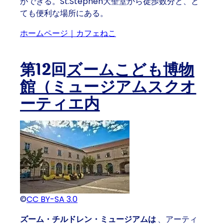
ができる。St.Stephen大聖堂から徒歩数分と、と
ても便利な場所にある。
ホームページ｜カフェねこ
第12回
ズームこども博物
館（ミュージアムスクオ
ーティエ内
©
CC BY-SA 3.0
ズーム・チルドレン・ミュージアムは
、アーティ