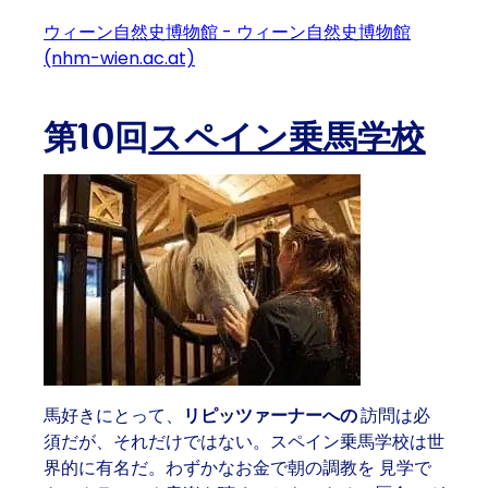
ウィーン自然史博物館 - ウィーン自然史博物館
(nhm-wien.ac.at)
第10回
スペイン乗馬学校
馬好きにとって、
リピッツァーナーへの
訪問は必
須だが、それだけではない。スペイン乗馬学校は世
界的に有名だ。わずかなお金で
朝の調教を
見学で