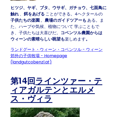
ヒツジ、ヤギ、ブタ、ウサギ、ガチョウ、七面鳥に
触れ
、
餌をあげる
ことができる。4ヘクタールの
子供たちの楽園
。
農場のガイドツアーも
ある。ま
た、
ハーブや気候、植物について
学ぶこともで
き、子供たちは大喜びだ。
コベンツル農園からは
ウィーンの素晴らしい眺望も
楽しめます
。
ランドグート・ウィーン・コベンツル - ウィーン
郊外の子供牧場 - Homepage
(landgutcobenzl.at)
第14回
ラインツァー・テ
ィアガルテンとエルメ
ス・ヴィラ