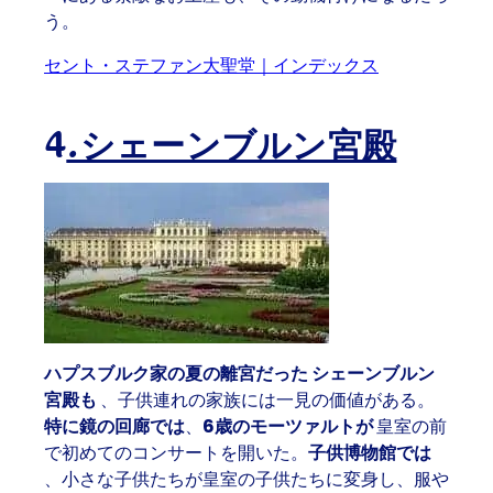
う。
セント・ステファン大聖堂｜インデックス
4
.シェーンブルン宮殿
ハプスブルク家の夏の離宮だった
シェーンブルン
宮殿も
、子供連れの家族には一見の価値がある。
特に鏡の回廊では
、
6歳のモーツァルトが
皇室の前
で初めてのコンサートを開いた。
子供博物館では
、小さな子供たちが皇室の子供たちに変身し、服や