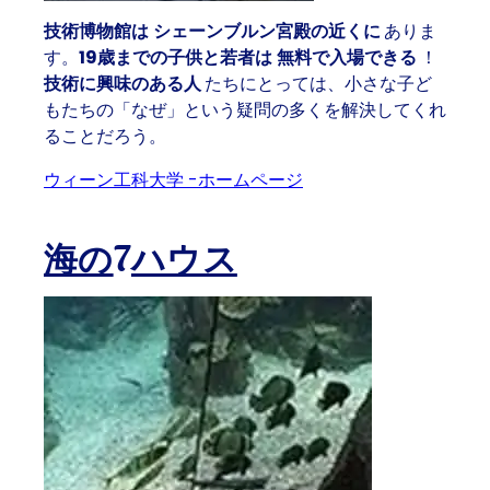
技術博物館は
シェーンブルン宮殿の近くに
ありま
す。
19歳までの子供と若者は
無料で入場できる
！
技術に興味のある人
たちにとっては、小さな子ど
もたちの「なぜ」という疑問の多くを解決してくれ
ることだろう。
ウィーン工科大学 -ホームページ
海の
7
ハウス