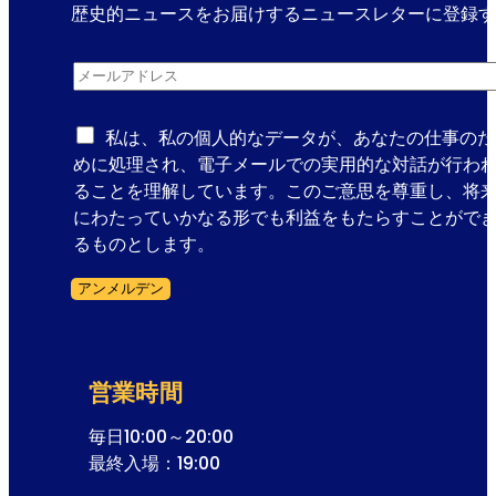
ペ
歴史的ニュースをお届けするニュースレターに登録す
レ
ニ
ッ
メールアドレス
*
ュ
タ
ー
の
ス
私は、私の個人的なデータが、あなたの仕事のた
殿
レ
めに処理され、電子メールでの実用的な対話が行わ
堂
タ
ることを理解しています。このご意思を尊重し、将
ー
にわたっていかなる形でも利益をもたらすことがで
登
るものとします。
録
アンメルデン
メ
フォームスキップ
ー
ル
ア
営業時間
ド
レ
毎日10:00～20:00
ス
最終入場：19:00