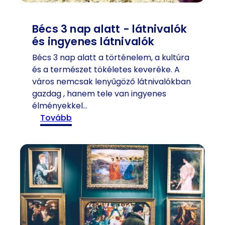
g
t
r
-
Bécs 3 nap alatt - látnivalók
a
a
és ingyenes látnivalók
m
t
ö
Bécs 3 nap alatt a történelem, a kultúra
k
és a természet tökéletes keveréke. A
é
város nemcsak lenyűgöző látnivalókban
l
gazdag , hanem tele van ingyenes
e
élményekkel…
:
t
tovább
B
e
é
s
c
v
s
á
3
r
n
o
a
s
p
n