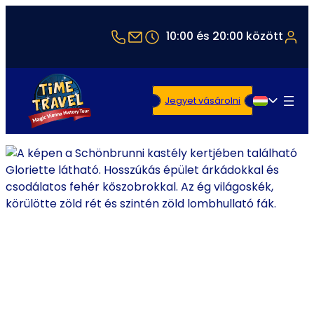
+43 1 5321514
office@timetravel-vienna.at
10:00 és 20:00 között
Jegyet vásárolni
Magyar