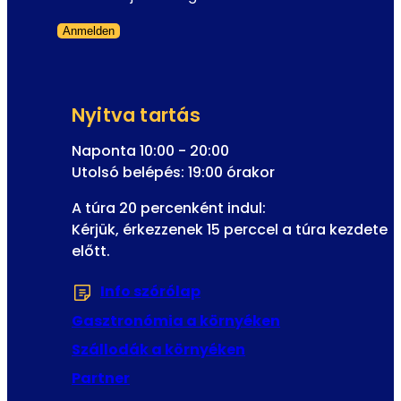
Anmelden
Formanyomtatvány kihagyva
Nyitva tartás
Naponta 10:00 - 20:00
Utolsó belépés: 19:00 órakor
A túra 20 percenként indul:
Kérjük, érkezzenek 15 perccel a túra kezdete
előtt.
Info szórólap
(Új fülön vagy ablakban n
Gasztronómia a környéken
Szállodák a környéken
Partner