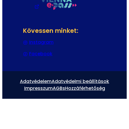
Kövessen minket:
Instagram
(Új fülön vagy ablakban nyílik 
Facebook
(Új fülön vagy ablakban nyílik m
Adatvédelem
Adatvédelmi beállítások
Impresszum
AGBs
Hozzáférhetőség