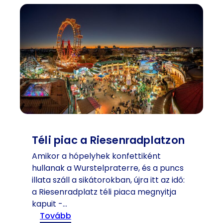
á
g
r
h
i
í
a
r
T
e
e
s
r
e
é
b
z
b
i
c
a
s
o
Téli piac a Riesenradplatzon
ó
s
k
Amikor a hópelyhek konfettiként
z
j
hullanak a Wurstelpraterre, és a puncs
t
a
illata száll a sikátorokban, újra itt az idő:
r
a Riesenradplatz téli piaca megnyitja
á
kapuit -…
k
:
tovább
c