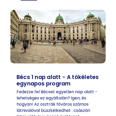
T
s
é
á
l
s
i
z
p
á
i
r
a
n
c
ő
a
-
R
E
i
u
e
r
Bécs 1 nap alatt - A tökéletes
s
ó
egynapos program
e
p
n
a
Fedezze fel Bécset egyetlen nap alatt -
r
l
lehetséges ez egyáltalán? Igen, és
a
e
hogyan! Az osztrák főváros számos
d
g
látnivalóval büszkélkedhet : császári
p
h