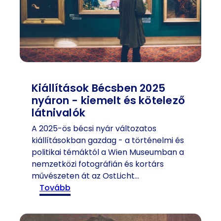
a
é
l
z
a
é
t
s
t
t
-
i
l
p
á
p
Kiállítások Bécsben 2025
t
e
nyáron - kiemelt és kötelező
n
k
látnivalók
i
k
A 2025-ös bécsi nyár változatos
v
e
kiállításokban gazdag - a történelmi és
a
l
politikai témáktól a Wien Museumban a
l
é
nemzetközi fotográfián és kortárs
ó
s
művészeten át az OstLicht…
k
l
:
tovább
é
á
K
s
t
i
i
n