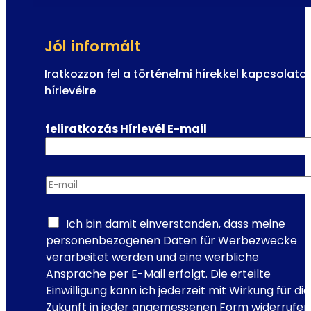
e
t
g
e
y
Jól informált
l
z
e
e
Iratkozzon fel a történelmi hírekkel kapcsolato
z
n
hírlevélre
ő
e
l
i
feliratkozás Hírlevél E-mail
á
f
t
o
n
r
i
E-mail
*
r
v
a
a
d
Ich bin damit einverstanden, dass meine
l
a
personenbezogenen Daten für Werbezwecke
ó
l
verarbeitet werden und eine werbliche
k
o
Ansprache per E-Mail erfolgt. Die erteilte
m
Einwilligung kann ich jederzeit mit Wirkung für die
Zukunft in jeder angemessenen Form widerrufen