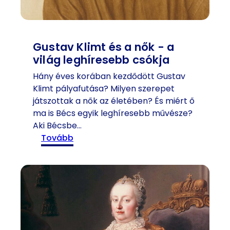
a
t
ö
r
Gustav Klimt és a nők - a
t
világ leghíresebb csókja
é
n
Hány éves korában kezdődött Gustav
e
Klimt pályafutása? Milyen szerepet
l
játszottak a nők az életében? És miért ő
m
ma is Bécs egyik leghíresebb művésze?
e
Aki Bécsbe…
t
:
tovább
:
G
2
u
0
s
2
t
6
a
-
v
o
K