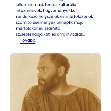
jellemzik majd: fontos kulturális
intézmények, hagyományokkal
rendelkező helyszínek és mérföldkőnek
számító események ünneplik majd
mérföldkőnek számító
születésnapjaikat, és arra invitálják…
:
tovább
B
é
c
s
ü
n
n
e
p
l
i