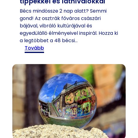
tippekkel és látnivalókkal
ö
k
Bécs mindössze 2 nap alatt? Semmi
é
gond! Az osztrák főváros császári
l
bájával, vibráló kultúrájával és
e
egyedülálló élményeivel inspirál. Hozza ki
t
a legtöbbet a 48 bécsi…
e
:
tovább
s
B
e
é
g
c
y
s
n
2
a
n
p
a
o
p
s
a
p
l
r
a
o
t