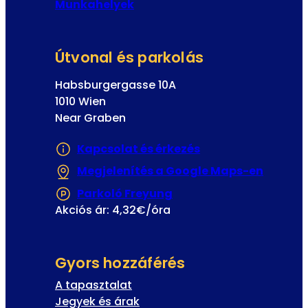
Munkahelyek
Útvonal és parkolás
Habsburgergasse 10A
1010 Wien
Near Graben
Kapcsolat és érkezés
Megjelenítés a Google Maps-en
(Új fül
Parkoló Freyung
(Új fülön vagy ablakba
Akciós ár: 4,32€/óra
Gyors hozzáférés
A tapasztalat
Jegyek és árak