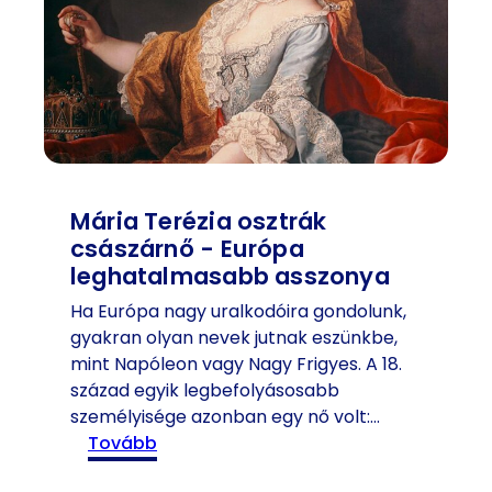
s
l
é
i
v
m
f
t
o
é
r
s
d
a
u
n
Mária Terézia osztrák
l
ő
császárnő - Európa
ó
k
leghatalmasabb asszonya
-
a
Ha Európa nagy uralkodóira gondolunk,
v
gyakran olyan nevek jutnak eszünkbe,
i
mint Napóleon vagy Nagy Frigyes. A 18.
l
század egyik legbefolyásosabb
á
személyisége azonban egy nő volt:…
g
:
tovább
l
M
e