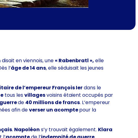
 disait en viennois, une
« Rabenbratl »,
elle
ès l’
âge de 14 ans
, elle séduisait les jeunes
taire de l’empereur François Ier
dans le
de
tous les
villages
voisins étaient occupés par
 guerre
de
40 millions de francs
. L’empereur
ées afin de
verser un acompte
pour la
nçais
.
Napoléon
s’y trouvait également.
Klara
 l’
acompte
de l’
indemnité de guerre
.