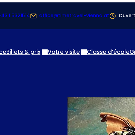
+43 1 5321514
office@timetravel-vienna.at
Ouvert
nce
Billets & prix
Votre visite
Classe d’école
G