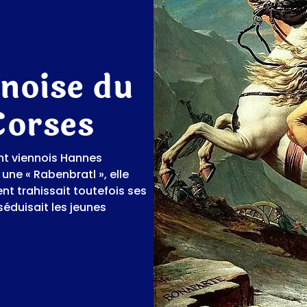
nnoise du
Corses
nt viennois Hannes
 une « Rabenbratl », elle
t trahissait toutefois ses
 séduisait les jeunes