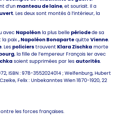
nt d’un
manteau de laine
, et souriait. Il a
uvert
. Les deux sont montés à l’intérieur, la
u avec
Napoléon
la plus belle
période
de sa
 la paix
, Napoléon Bonaparte
quitte
Vienne
.
e
. Les
policiers
trouvent
Klara Zischka
morte
sbourg
, la fille de l’empereur François Ier avec
schka
soient supprimées par les
autorités
.
1972, ISBN : 978-3552024014 ; Welfenburg, Hubert
 Czeike, Felix : Unbekanntes Wien 1870-1920, 22
ontre les forces françaises.