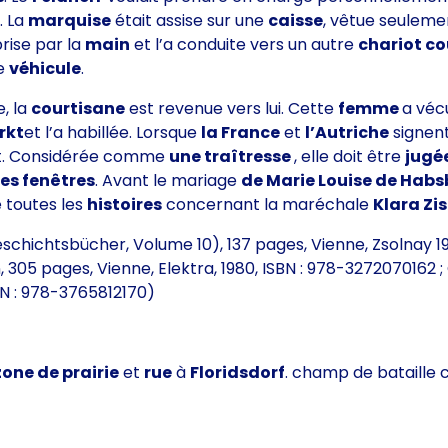
t. La
marquise
était assise sur une
caisse
, vêtue seuleme
 prise par la
main
et l’a conduite vers un autre
chariot co
le
véhicule
.
e, la
courtisane
est revenue vers lui. Cette
femme
a véc
rkt
et l’a habillée. Lorsque
la France
et
l’Autriche
signent
it. Considérée comme
une traîtresse
, elle doit être
jugé
des fenêtres
. Avant le mariage
de Marie Louise de Hab
e toutes les
histoires
concernant la maréchale
Klara Zi
Geschichtsbücher, Volume 10), 137 pages, Vienne, Zsolnay 
 305 pages, Vienne, Elektra, 1980, ISBN : 978-3272070162 ;
ISBN : 978-3765812170)
zone de prairie
et
rue
à
Floridsdorf
. champ de bataille c