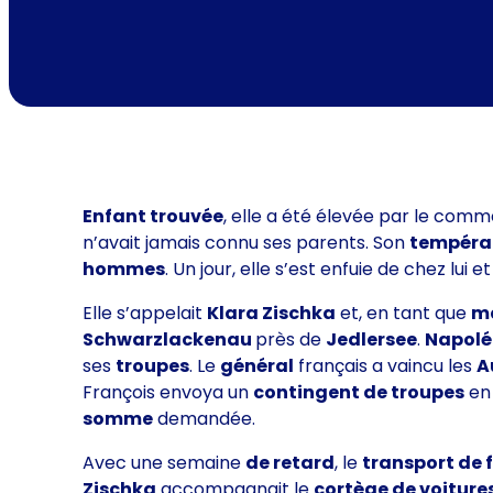
Enfant trouvée
, elle a été élevée par le com
n’avait jamais connu ses parents. Son
tempér
hommes
. Un jour, elle s’est enfuie de chez lui 
Elle s’appelait
Klara Zischka
et, en tant que
m
Schwarzlackenau
près de
Jedlersee
.
Napolé
ses
troupes
. Le
général
français a vaincu les
A
François envoya un
contingent de troupes
e
somme
demandée.
Avec une semaine
de retard
, le
transport de 
Zischka
accompagnait le
cortège de voiture