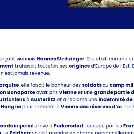
merçant viennois
Hannes Stritzinger
. Elle était, comme on
ament
trahissait toutefois ses
origines
d’Europe de l’Est. D
et n’est jamais revenue.
arquise
, elle faisait le bonheur des
soldats
du
camp mili
on Bonaparte
avait pris
Vienne
et une
grande partie 
utrichiens
à
Austerlitz
et a réclamé une
indemnité de
n
Hongrie
pour ramener à
Vienne
des réserves d’or
cach
fonds
impérial arrive à
Purkersdorf
, occupé par les
Fra
s
. Le
Feldherr
voulait prendre en charge personnellement