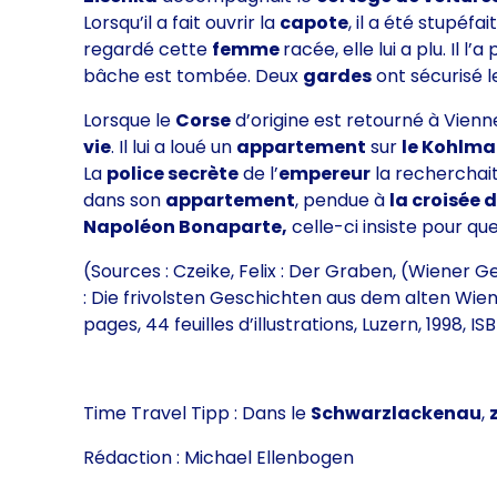
Lorsqu’il a fait ouvrir la
capote
, il a été stupéfai
regardé cette
femme
racée, elle lui a plu. Il l’a
bâche est tombée. Deux
gardes
ont sécurisé 
Lorsque le
Corse
d’origine est retourné à Vienn
vie
. Il lui a loué un
appartement
sur
le Kohlma
La
police secrète
de l’
empereur
la rechercha
dans son
appartement
, pendue à
la croisée 
Napoléon Bonaparte,
celle-ci insiste pour qu
(Sources : Czeike, Felix : Der Graben, (Wiener 
: Die frivolsten Geschichten aus dem alten Wien,
pages, 44 feuilles d’illustrations, Luzern, 1998, 
Time Travel Tipp : Dans le
Schwarzlackenau
,
Rédaction : Michael Ellenbogen