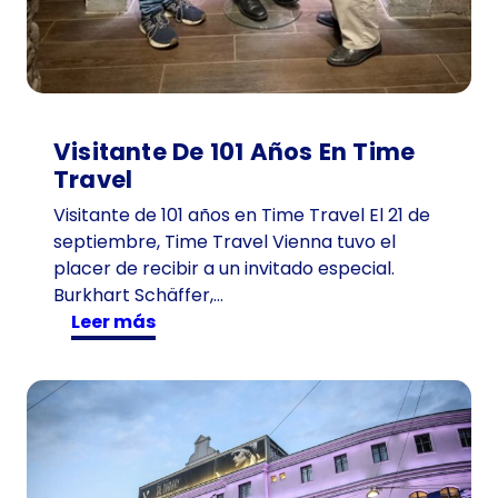
Visitante De 101 Años En Time
Travel
Visitante de 101 años en Time Travel El 21 de
septiembre, Time Travel Vienna tuvo el
placer de recibir a un invitado especial.
Burkhart Schäffer,…
:
Leer más
V
i
s
i
t
a