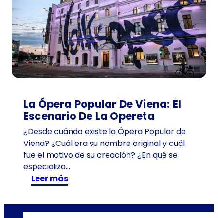
n
t
e
d
e
1
0
1
a
La Ópera Popular De Viena: El
ñ
Escenario De La Opereta
o
¿Desde cuándo existe la Ópera Popular de
s
Viena? ¿Cuál era su nombre original y cuál
e
fue el motivo de su creación? ¿En qué se
n
especializa…
T
:
Leer más
i
L
m
a
e
Ó
T