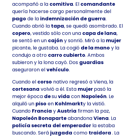
acompañó a la
comitiva
. El
comandante
quería hacerse cargo personalmente del
pago
de la
indemnización de guerra
.
Cuando abrió la
tapa
, se quedó asombrado. El
copero
, vestido sólo con una
capa de lana
,
se sentó en un
cajón
y sonrió. Miró a la
mujer
picante, le gustaba. La cogió
de la mano
y la
condujo a otro
carro cubierto
. Ambos
subieron y la lona cayó. Dos
guardias
aseguraron el
vehículo
.
Cuando el
corso
nativo regresó a Viena, la
cortesana
volvió a él. Esta
mujer
pasó la
mejor época
de
su
vida
con
Napoleón
. Le
alquiló un
piso
en
Kohlmarkt
y la vistió.
Cuando
Francia
y
Austria
firman la paz,
Napoleón Bonaparte
abandona
Viena
. La
policía secreta
del emperador
la estaba
buscando. Será
juzgada
como
traidora
. La