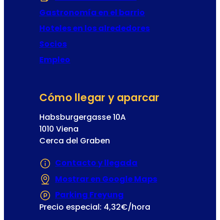
r
Gastronomía en el barrio
e
t
Hoteles en los alrededores
a
Socios
Empleo
Cómo llegar y aparcar
Habsburgergasse 10A
1010 Viena
Cerca del Graben
Contacto y llegada
Mostrar en Google Maps
(Se abre en un
Parking Freyung
(Se abre en una nueva
Precio especial: 4,32€/hora