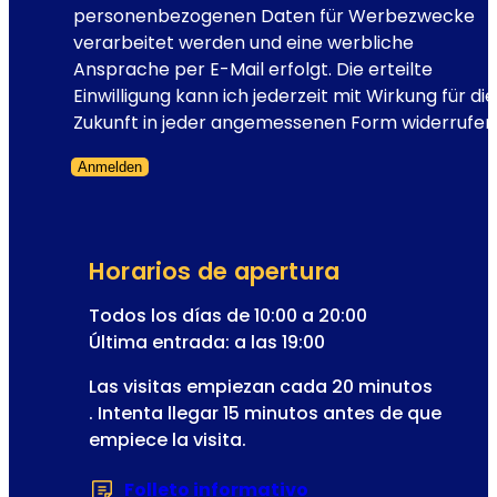
t
personenbezogenen Daten für Werbezwecke
e
í
verarbeitet werden und eine werbliche
l
n
Ansprache per E-Mail erfolgt. Die erteilte
e
I
Einwilligung kann ich jederzeit mit Wirkung für die
s
n
Zukunft in jeder angemessenen Form widerrufen
c
s
e
Anmelden
c
n
Formulario omitido
r
a
i
r
p
i
Horarios de apertura
c
o
i
Todos los días de 10:00 a 20:00
d
ó
Última entrada: a las 19:00
e
n
l
Las visitas empiezan cada 20 minutos
a
a
. Intenta llegar 15 minutos antes de que
l
o
empiece la visita.
p
e
Folleto informativo
(Se abre en una nu