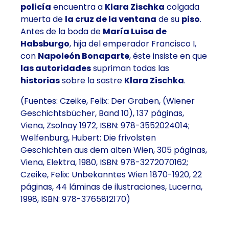
policía
encuentra a
Klara Zischka
colgada
muerta de
la cruz de la ventana
de su
piso
.
Antes de la boda de
María Luisa de
Habsburgo
, hija del emperador Francisco I,
con
Napoleón Bonaparte
, éste insiste en que
las autoridades
supriman todas las
historias
sobre la sastre
Klara Zischka
.
(Fuentes: Czeike, Felix: Der Graben, (Wiener
Geschichtsbücher, Band 10), 137 páginas,
Viena, Zsolnay 1972, ISBN: 978-3552024014;
Welfenburg, Hubert: Die frivolsten
Geschichten aus dem alten Wien, 305 páginas,
Viena, Elektra, 1980, ISBN: 978-3272070162;
Czeike, Felix: Unbekanntes Wien 1870-1920, 22
páginas, 44 láminas de ilustraciones, Lucerna,
1998, ISBN: 978-3765812170)