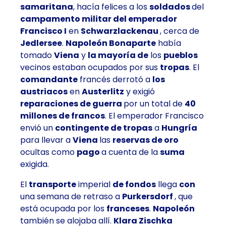
samaritana
, hacía felices a los
soldados
del
campamento militar del emperador
Francisco I
en
Schwarzlackenau
, cerca de
Jedlersee
.
Napoleón Bonaparte
había
tomado
Viena
y
la mayoría de
los
pueblos
vecinos estaban ocupados por sus
tropas
. El
comandante
francés derrotó a
los
austriacos
en
Austerlitz
y exigió
reparaciones de guerra
por un total de
40
millones de francos
. El emperador Francisco
envió un
contingente de tropas
a
Hungría
para llevar a
Viena
las
reservas de oro
ocultas como
pago
a cuenta de la
suma
exigida.
El
transporte
imperial
de fondos
llega
con
una semana de retraso a
Purkersdorf
, que
está ocupada por los
franceses
.
Napoleón
también se alojaba allí.
Klara Zischka