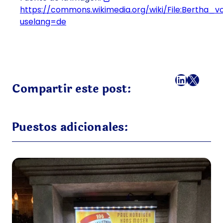
https://commons.wikimedia.org/wiki/File:Bertha_
uselang=de
Facebook
LinkedI
X
Correo
Compartir este post:
Puestos adicionales: