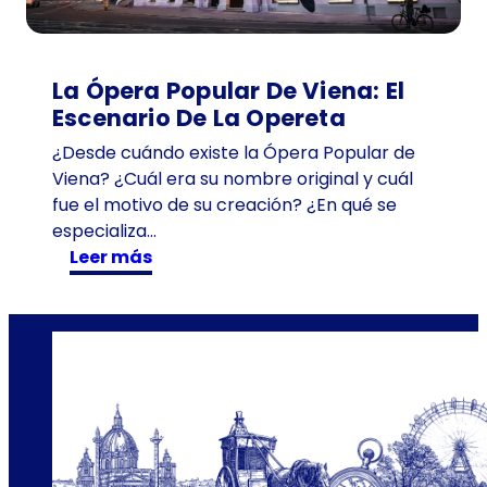
0
1
a
La Ópera Popular De Viena: El
ñ
Escenario De La Opereta
o
¿Desde cuándo existe la Ópera Popular de
s
Viena? ¿Cuál era su nombre original y cuál
e
fue el motivo de su creación? ¿En qué se
n
especializa…
T
:
Leer más
i
L
m
a
e
Ó
T
p
r
e
a
r
v
a
e
P
l