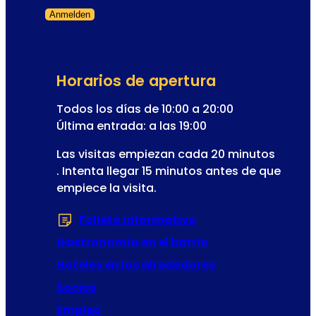
ó
e
Anmelden
n
n
Formulario omitido
I
a
n
r
s
i
Horarios de apertura
c
o
r
Todos los días de 10:00 a 20:00
d
i
Última entrada: a las 19:00
e
p
l
Las visitas empiezan cada 20 minutos
c
a
. Intenta llegar 15 minutos antes de que
i
o
empiece la visita.
ó
p
n
e
Folleto informativo
(Se abre en una nu
r
Gastronomía en el barrio
e
t
Hoteles en los alrededores
a
Socios
Empleo