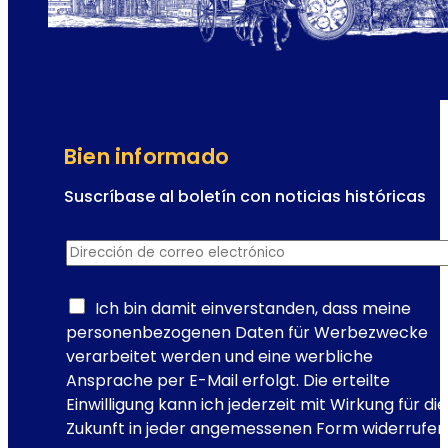
o
p
u
l
a
r
d
Bien informado
e
V
Suscríbase al boletín con noticias históricas
i
d
e
Dirección de correo electrónico
*
e
n
D
a
i
Ich bin damit einverstanden, dass meine
:
r
personenbezogenen Daten für Werbezwecke
e
e
verarbeitet werden und eine werbliche
l
c
Ansprache per E-Mail erfolgt. Die erteilte
e
c
Einwilligung kann ich jederzeit mit Wirkung für die
s
i
Zukunft in jeder angemessenen Form widerrufen
c