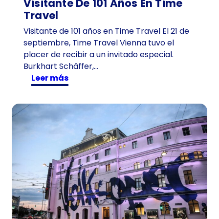
Visitante De 101 Años En Time
Travel
Visitante de 101 años en Time Travel El 21 de
septiembre, Time Travel Vienna tuvo el
placer de recibir a un invitado especial.
Burkhart Schäffer,…
:
Leer más
V
i
s
i
t
a
n
t
e
d
e
1