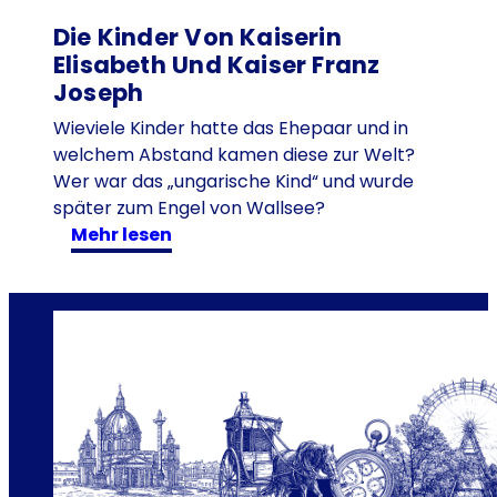
w
e
Die Kinder Von Kaiserin
r
Elisabeth Und Kaiser Franz
e
Joseph
r
Wieviele Kinder hatte das Ehepaar und in
f
welchem Abstand kamen diese zur Welt?
o
Wer war das „ungarische Kind“ und wurde
r
später zum Engel von Wallsee?
s
:
mehr lesen
c
D
h
i
t
e
e
K
i
i
h
n
r
d
e
e
h
r
y