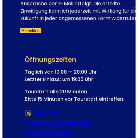
h
Ansprache per E-Mail erfolgt. Die erteilte
u
Einwilligung kann ich jederzeit mit Wirkung für die
n
Zukunft in jeder angemessenen Form widerrufen
d
Anmelden
K
Formular übersprungen
a
i
s
Öffnungszeiten
e
r
Täglich von 10:00 — 20:00 Uhr
F
Letzter Einlass: um 19:00 Uhr
r
Tourstart alle 20 Minuten
a
Bitte 15 Minuten vor Tourstart eintreffen.
n
z
Info Flyer
(Öffnet in einem neuen Tab od
J
o
Gastronomie in der Nähe
s
Hotels in der Nähe
e