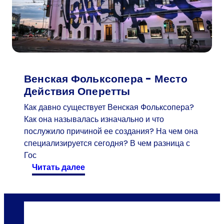
и
й
п
о
с
е
т
Венская Фольксопера - Место
и
Действия Оперетты
т
Как давно существует Венская Фольксопера?
е
Как она называлась изначально и что
л
послужило причиной ее создания? На чем она
ь
специализируется сегодня? В чем разница с
в
Гос
«
:
читать далее
П
В
у
е
т
н
е
с
ш