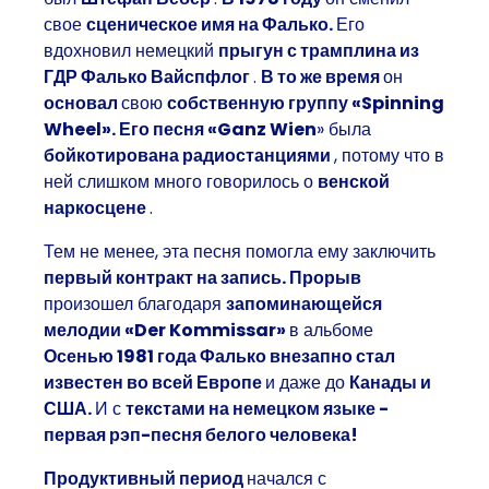
свое
сценическое имя на Фалько.
Его
вдохновил немецкий
прыгун с трамплина из
ГДР Фалько Вайспфлог
.
В то же время
он
основал
свою
собственную группу «Spinning
Wheel». Его песня «Ganz Wien
» была
бойкотирована радиостанциями
, потому что в
ней слишком много говорилось о
венской
наркосцене
.
Тем не менее, эта песня помогла ему заключить
первый контракт на запись.
Прорыв
произошел благодаря
запоминающейся
мелодии «Der Kommissar»
в альбоме
Осенью 1981 года Фалько внезапно стал
известен во всей Европе
и даже до
Канады и
США.
И с
текстами на немецком языке -
первая рэп-песня белого человека!
Продуктивный период
начался с