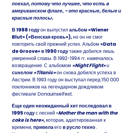
поехал, потому что лучшее, что есть в
американском флаге, - это красные, белые и
красные полосы.
В 1988 году
он выпустил
альбом «Wiener
Blut» («Венская кровь»),
но он не смог
повторить свой прежний успех. Альбом
«Data
de Groove» в 1990 году
также добился лишь
умеренной славы. В 1992-1994 гг. намечалось
возвращение. С альбомом
«Night Flight»
и
синглом «Titanic»
он снова добился успеха в
Австрии. В 1993 году он выступал перед 150 000
поклонников на легендарном дождливом
фестивале Donauinselfest.
Еще один неожиданный хит последовал в
1995 году
с песней «
Mother the man with the
coke is here»,
которая, адаптированная к
времени,
привела
его
в русло техно
.