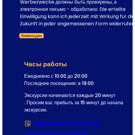
с
Werbezwecke должны быть проверены, а
о
т
электронное письмо - обработано. Die erteilte
д
р
Einwilligung kann ich jederzeit mit Wirkung für die
е
а
Zukunft in jeder angemessenen Form widerrufen
й
ц
с
Анмельден
и
т
Форма пропущена
я
в
р
и
а
я
Часы работы
с
о
с
Ежедневно с 10:00 до 20:00
п
ы
Последнее посещение: в 19:00
е
л
р
Экскурсии начинаются каждые 20 минут
к
е
. Просим вас прибыть за 15 минут до начала
и
т
экскурсии.
E
т
-
ы
Информационная листовка
(Открывается 
M
a
Гастрономия по соседству