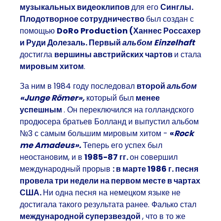
музыкальных видеоклипов
для его
Синглы.
Плодотворное сотрудничество
был создан с
помощью
DoRo Production (Ханнес Россахер
и Руди Долезаль. Первый
альбом Einzelhaft
достигла
вершины австрийских чартов
и стала
мировым хитом
.
За ним в 1984 году последовал
второй
альбом
«Junge Römer»,
который был
менее
успешным
. Он переключился на голландского
продюсера братьев Болланд и выпустил альбом
№3 с самым большим мировым хитом -
«
Rock
me Amadeus».
Теперь его успех был
неостановим, и в
1985-87 гг.
он совершил
международный прорыв
: в марте 1986 г. песня
провела три недели на первом месте в чартах
США.
Ни одна песня на немецком языке не
достигала такого результата ранее. Фалько стал
международной суперзвездой
, что в то же