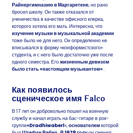
Райнергимназию в Маргаретене
, но рано
бросил школу. Он также отказался от
ученичества в качестве офисного клерка,
которого хотела его мать. Интересно, что
изучение музыки в музыкальной академии
тоже было не для него. Он определенно не
вписывался в форму «конформистского»
студента, и с него было достаточно уже после
одного семестра. Его
жизненным девизом
было стать «настоящим музыкантом»
.
Как появилось
сценическое имя Falco
В 17 лет он добровольно пошел на военную
службу и начал играть на бас-гитаре в рок-
группе
«Dradhiwaberl
«,
основателем
которой
был
Штефан Вебер
.
В 1978 году
он сменил