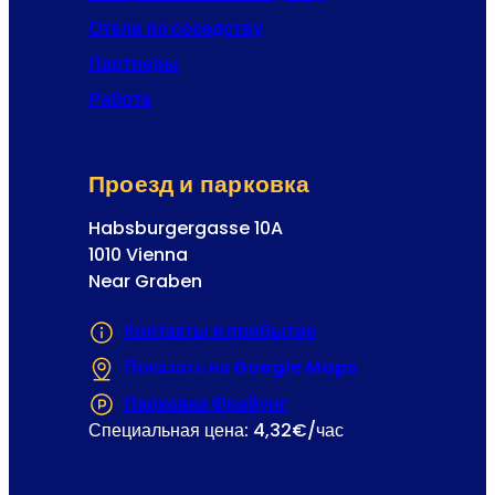
i
Отели по соседству
l
Партнеры
-
а
Работа
д
р
е
Проезд и парковка
с
Habsburgergasse 10A
1010 Vienna
Near Graben
Контакты и прибытие
Показать на Google Maps
(Открывается в
Парковка Фрайунг
(Открывается в новой 
Специальная цена: 4,32€/час