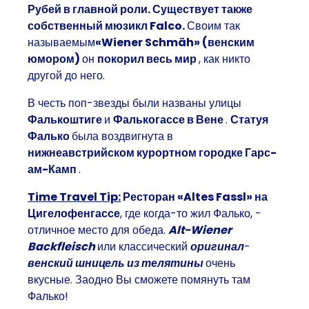
Рубей в главной роли. Существует также
собственный мюзикл Falco.
Своим так
называемым
«Wiener Schmäh» (венским
юмором)
он
покорил весь мир
, как никто
другой до него.
В честь поп-звезды были названы улицы
Фалькоштиге
и
Фалькогассе в Вене
.
Статуя
Фалько
была воздвигнута в
нижнеавстрийском курортном городке Гарс-
ам-Камп
.
Time Travel Tip:
Ресторан «Altes Fassl» на
Цигелофенгассе
, где когда-то жил Фалько, -
отличное место для обеда.
Alt-Wiener
Backfleisch
или классический
оригинал
-
венский шницель из телятины
очень
вкусные. Заодно Вы сможете помянуть там
Фалько!