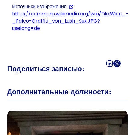
Источники изображения:
https://commons.wikimedia.org/wiki/File:Wien_-
_Falco-Graffiti_von_Lush_Sux.JPG?
uselang=de
Facebook
LinkedI
X
Поч
Поделиться записью:
Дополнительные должности: