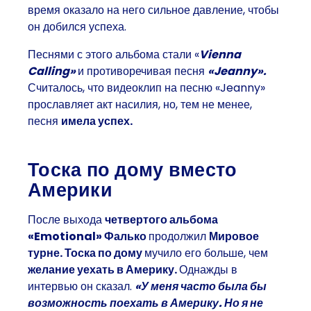
время оказало на него сильное давление, чтобы
он добился успеха.
Песнями с этого альбома стали «
Vienna
Calling»
и противоречивая песня
«Jeanny».
Считалось, что видеоклип на песню «Jeanny»
прославляет акт насилия, но, тем не менее,
песня
имела успех.
Тоска по дому вместо
Америки
После выхода
четвертого альбома
«Emotional»
Фалько
продолжил
Мировое
турне. Тоска по дому
мучило его больше, чем
желание уехать в Америку.
Однажды в
интервью он сказал.
«У меня часто была бы
возможность поехать в Америку. Но я не