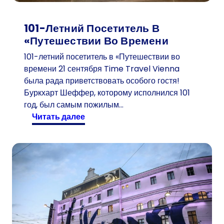
101-Летний Посетитель В
«Путешествии Во Времени
101-летний посетитель в «Путешествии во
времени 21 сентября Time Travel Vienna
была рада приветствовать особого гостя!
Буркхарт Шеффер, которому исполнился 101
год, был самым пожилым…
:
читать далее
1
0
1
-
л
е
т
н