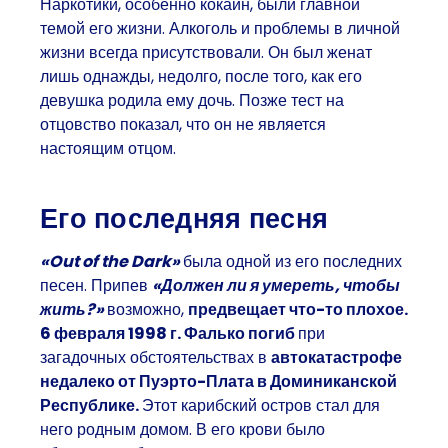
Наркотики, особенно кокаин, были главной
темой его жизни. Алкоголь и проблемы в личной
жизни всегда присутствовали. Он был женат
лишь однажды, недолго, после того, как его
девушка родила ему дочь. Позже тест на
отцовство показал, что он не является
настоящим отцом.
Его последняя песня
«Out of the Dark»
была одной из его последних
песен. Припев
«
Должен ли я умереть, чтобы
жить?»
возможно,
предвещает что-то плохое.
6 февраля 1998 г. Фалько погиб
при
загадочных обстоятельствах в
автокатастрофе
недалеко от Пуэрто-Плата в Доминиканской
Республике.
Этот карибский остров стал для
него родным домом. В его крови было