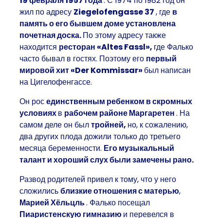
19 февраля 1957 года
. С 1974 по 1982 год он
жил по адресу
Ziegelofengasse 37
, где
в
память о его бывшем доме установлена
почетная доска.
По этому адресу также
находится
ресторан «Altes Fassl»,
где Фалько
часто бывал в гостях. Поэтому его
первый
мировой хит «Der Kommissar»
был написан
на Цигелофенгассе.
Он рос
единственным ребенком в скромных
условиях
в
рабочем районе Маргаретен
. На
самом деле он был
тройней,
но, к сожалению,
два других плода дожили только до третьего
месяца беременности.
Его музыкальный
талант и хороший слух были замечены рано.
Развод родителей привел к тому, что у него
сложились
близкие отношения с матерью
,
Марией Хёльцль
. Фалько посещал
Пиаристенскую гимназию
и перевелся в