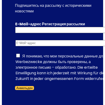
ш
Подпишитесь на рассылку с историческими
е
новостями
с
т
E-Mail-адрес Регистрация рассылки
в
и
е
E-Mail-адрес
*
п
о
Е
Я понимаю, что мои персональные данные для
в
Werbezwecke должны быть проверены, а
р
электронное письмо - обработано. Die erteilte
о
Einwilligung kann ich jederzeit mit Wirkung für die
п
Zukunft in jeder angemessenen Form widerrufen
е
Анмельден
?
Форма пропущена