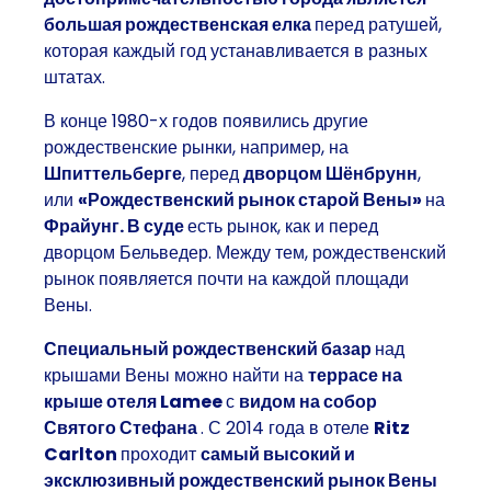
большая рождественская елка
перед ратушей,
которая каждый год устанавливается в разных
штатах.
В конце 1980-х годов появились другие
рождественские рынки, например, на
Шпиттельберге
, перед
дворцом Шёнбрунн
,
или
«Рождественский рынок старой Вены»
на
Фрайунг. В суде
есть рынок, как и перед
дворцом Бельведер. Между тем, рождественский
рынок появляется почти на каждой площади
Вены.
Специальный рождественский базар
над
крышами Вены можно найти на
террасе на
крыше отеля Lamee
с
видом на собор
Святого Стефана
. С 2014 года в отеле
Ritz
Carlton
проходит
самый высокий и
эксклюзивный рождественский рынок Вены