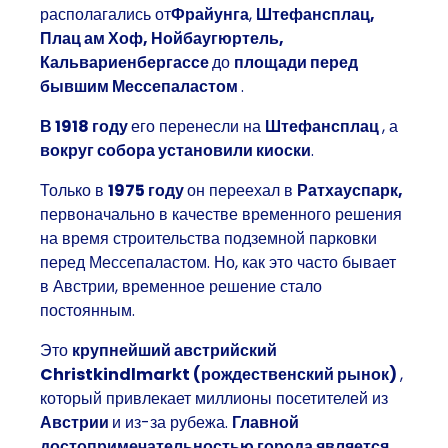
располагались от
Фрайунга
,
Штефансплац,
Плац ам Хоф, Нойбаугюртель,
Кальвариенбергассе
до
площади перед
бывшим Мессепаластом
.
В 1918 году
его перенесли на
Штефансплац
, а
вокруг собора установили киоски
.
Только в
1975 году
он переехал в
Ратхауспарк,
первоначально в качестве временного решения
на время строительства подземной парковки
перед Мессепаластом. Но, как это часто бывает
в Австрии, временное решение стало
постоянным.
Это
крупнейший австрийский
Christkindlmarkt (рождественский рынок)
,
который привлекает миллионы посетителей из
Австрии
и из-за рубежа.
Главной
достопримечательностью города является