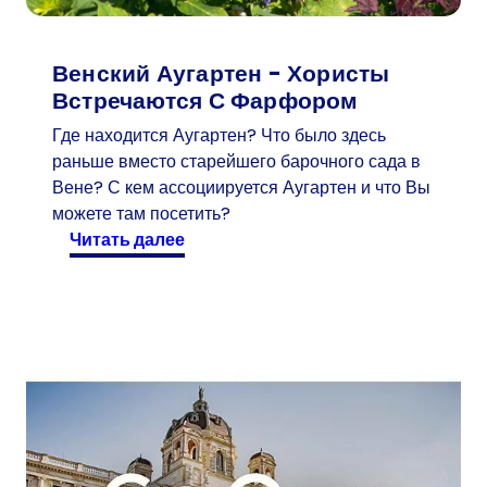
Венский Аугартен - Хористы
Встречаются С Фарфором
Где находится Аугартен? Что было здесь
раньше вместо старейшего барочного сада в
Вене? С кем ассоциируется Аугартен и что Вы
можете там посетить?
:
читать далее
В
е
н
с
к
и
й
А
у