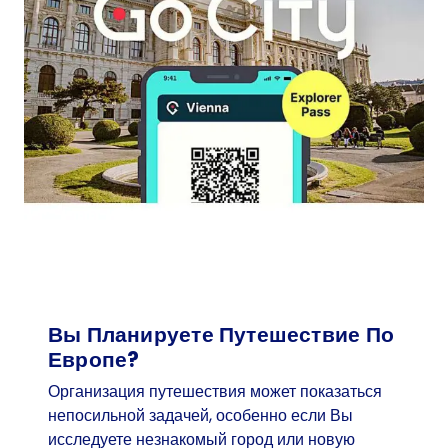
г
а
р
т
е
н
-
х
о
р
и
с
т
ы
Вы Планируете Путешествие По
в
Европе?
с
Организация путешествия может показаться
т
непосильной задачей, особенно если Вы
р
исследуете незнакомый город или новую
е