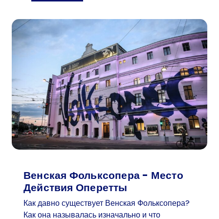
1
0
1
-
л
е
т
н
и
й
п
о
с
е
т
Венская Фольксопера - Место
и
Действия Оперетты
т
Как давно существует Венская Фольксопера?
е
Как она называлась изначально и что
л