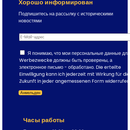
е
Хорошо информирован
е
м
р
Подпишитесь на рассылку с историческими
е
а
новостями
н
-
и
р
м
E-Mail-адрес
*
а
е
с
с
с
Я понимаю, что мои персональные данные для
т
ы
Werbezwecke должны быть проверены, а
о
л
электронное письмо - обработано. Die erteilte
д
к
Einwilligung kann ich jederzeit mit Wirkung für die
е
и
Zukunft in jeder angemessenen Form widerrufen
й
E
с
Анмельден
-
т
Форма пропущена
M
в
a
и
i
я
Часы работы
l
о
-