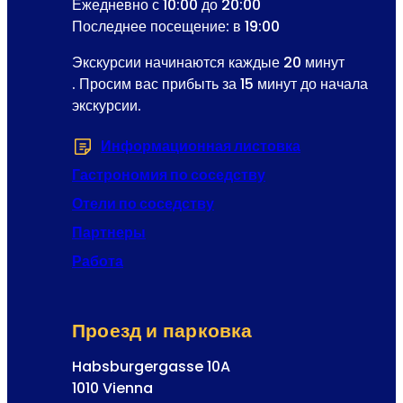
Ежедневно с 10:00 до 20:00
п
а
Последнее посещение: в 19:00
е
д
р
Экскурсии начинаются каждые 20 минут
р
е
. Просим вас прибыть за 15 минут до начала
е
т
экскурсии.
с
т
Р
ы
Информационная листовка
(Открывается 
е
г
Гастрономия по соседству
и
Отели по соседству
с
Партнеры
т
р
Работа
а
ц
и
Проезд и парковка
я
Habsburgergasse 10A
1010 Vienna