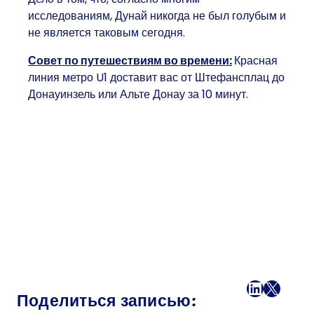
исследованиям, Дунай никогда не был голубым и
не является таковым сегодня.
Совет по путешествиям во времени:
Красная
линия метро U1 доставит вас от Штефансплац до
Донауинзель или Альте Донау за 10 минут.
Facebook
LinkedI
X
Поч
Поделиться записью: