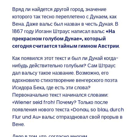
Вряд ли найдется другой город, значение
которого так тесно переплетено с Дунаем, как
Вена. Даже вальс был назван в честь Дуная. В
1867 году Иоганн Штраус написал вальс
«На
прекрасном голубом Дунае», который
сегодня считается тайным гимном Австрии
.
Как появился этот текст и был ли Дунай когда-
нибудь действительно голубым? Сам Штраус
дал вальсу такое название. Возможно, его
вдохновило стихотворение венгерского поэта
Исидора Бека, где есть эти слова?
Первоначально текст начинался словами:
«Wiener seid froh! Почему? Только после
появления нового текста «Donau, so blau, durch
Flur und Au» вальс отпраздновал свой прорыв в
Вене.
Дело в том, что, согласно многим