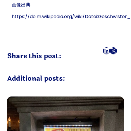
画像出典
https://de.m.wikipedia.org/wiki/Datei:Geschwis
フェイスブック
LinkedI
X
メール
Share this post:
Additional posts: