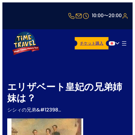
+43 1 5321514
office@timetravel-v
10:00〜20:00
チケット購入
日本語
エリザベート皇妃の兄弟姉
妹は？
シシィの兄弟&#12398…