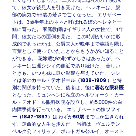
亡くなってしまった。 二人の間には4人の子供がい
て、彼女が後見人を引き受けた。 ヘレネーは、腹
部の病気で56歳の若さで亡くなった。 エリザベー
トは、3歳半年上のネネと呼ばれる姉のヘレネと一
緒に育った。 家庭教師はイギリス人の女性で、4年
間、彼女たちの面倒を見た。 この時期がいかに形
成的であったかは、公爵夫人が晩年まで英語を隠し
言葉として使っていたことからもうかがい知ること
ができる。 花嫁選びの恥ずかしさはあったが、ヘ
レネーは生涯シシィの側近であり続けた。 苦しい
ときも、いつも妹に良い影響を与えていた。 シシ
ィは弟の
カール・テオドール（1839-1909
）と特
別な関係を持っていた。後者は、後に
著名な眼科医
となった。ミュンヘンに私立のヘルツォーク・カー
ル・テオドール眼科医院を設立し、約5,000件の白
内障手術を行っている。 エリザベートの妹
ソフィ
ー（1847-1897）は
わずか
50歳
までしか生きられ
ず、運命的な人生を歩んだ。 当初は、ヴュルテン
ベルク公フィリップ、ポルトガル公ルイ、オースト