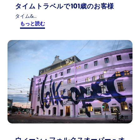
タイムトラベルで101歳のお客様
タイム&…
:
もっと読む
タ
イ
ム
ト
ラ
ベ
ル
で
1
0
1
歳
の
お
客
ウィーン・フォルクスオーパー - オ