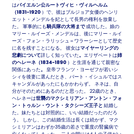
は
バイエルン公ルートヴィヒ・ヴィルヘルム
（1831-1920
）で、彼はブルジョア女優のヘンリ
エット・メンデルを妃として長男の権利を放棄し
た。 軍事的にも
騎兵隊の大将まで
成功した。娘の
マリー・ルイーズ・メンデルは、後にマリー・ルイ
ーズ・フォン・ラリッシュ＝ワラーシーとして歴史
に名を残すことになる。 彼女は
マイヤーリングの
悲劇について
詳しく知っていた
。
エリザベートは
姉
のヘレーネ（1834-1890
）と生涯を通じて親密な
関係にあった
。
皇帝フランツ・ヨーゼフが若いシ
シィを後妻に選んだとき、バート・イシュルではス
キャンダルがあったにもかかわらず。 ネネは、自
分がそのためにあるのだと思った。 22歳のとき、
ヘレネーは
世襲のマクシミリアン・アントン・フォ
ン・トゥルン・ウント・タクシーズ王子と
結婚し
た。妹たちとは対照的に、いい結婚だったのだろ
う。 しかし、この結婚生活は長くは続かず、マク
シミリアンはわずか35歳の若さで重度の腎臓病で