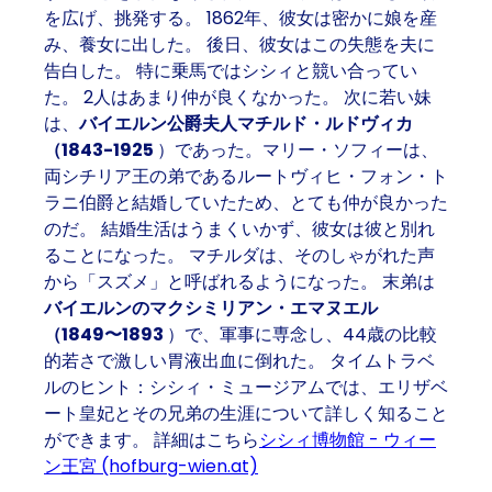
を広げ、挑発する。 1862年、彼女は密かに娘を産
み、養女に出した。 後日、彼女はこの失態を夫に
告白した。 特に乗馬ではシシィと競い合ってい
た。 2人はあまり仲が良くなかった。 次に若い妹
は、
バイエルン公爵夫人マチルド・ルドヴィカ
（1843-1925
）であった。マリー・ソフィーは、
両シチリア王の弟であるルートヴィヒ・フォン・ト
ラニ伯爵と結婚していたため、とても仲が良かった
のだ。 結婚生活はうまくいかず、彼女は彼と別れ
ることになった。 マチルダは、そのしゃがれた声
から「スズメ」と呼ばれるようになった。 末弟は
バイエルンのマクシミリアン・エマヌエル
（1849〜1893
）で、軍事に専念し、44歳の比較
的若さで激しい胃液出血に倒れた。 タイムトラベ
ルのヒント：シシィ・ミュージアムでは、エリザベ
ート皇妃とその兄弟の生涯について詳しく知ること
ができます。 詳細はこちら
シシィ博物館 - ウィー
ン王宮 (hofburg-wien.at)