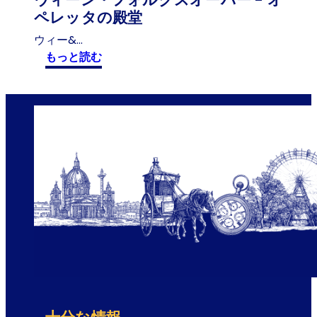
様
ペレッタの殿堂
ウィー&…
:
もっと読む
ウ
ィ
ー
ン
・
フ
ォ
ル
ク
ス
オ
ー
パ
ー
-