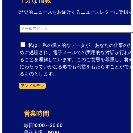
十分な情報
オ
ペ
歴史的ニュースをお届けするニュースレターに登録す
レ
ニ
ッ
メールアドレス
*
ュ
タ
ー
の
ス
私は、私の個人的なデータが、あなたの仕事のた
殿
レ
めに処理され、電子メールでの実用的な対話が行わ
堂
タ
ることを理解しています。このご意思を尊重し、将
ー
にわたっていかなる形でも利益をもたらすことがで
登
るものとします。
録
アンメルデン
メ
フォームスキップ
ー
ル
ア
営業時間
ド
レ
毎日10:00～20:00
ス
最終入場：19:00