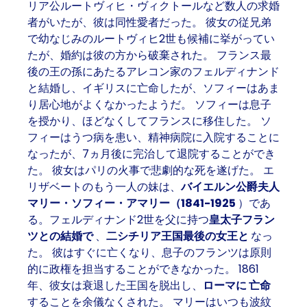
リア公ルートヴィヒ・ヴィクトールなど数人の求婚
者がいたが、彼は同性愛者だった。 彼女の従兄弟
で幼なじみのルートヴィヒ2世も候補に挙がってい
たが、婚約は彼の方から破棄された。 フランス最
後の王の孫にあたるアレコン家のフェルディナンド
と結婚し、イギリスに亡命したが、ソフィーはあま
り居心地がよくなかったようだ。 ソフィーは息子
を授かり、ほどなくしてフランスに移住した。 ソ
フィーはうつ病を患い、精神病院に入院することに
なったが、7ヵ月後に完治して退院することができ
た。 彼女はパリの火事で悲劇的な死を遂げた。 エ
リザベートのもう一人の妹は、
バイエルン公爵夫人
マリー・ソフィー・アマリー（1841-1925
）であ
る。フェルディナンド2世を父に持つ
皇太子フラン
ツとの結婚で
、
二シチリア王国最後の女王と
なっ
た。 彼はすぐに亡くなり、息子のフランツは原則
的に政権を担当することができなかった。 1861
年、彼女は衰退した王国を脱出し、
ローマに
亡命
することを余儀なくされた。 マリーはいつも波紋