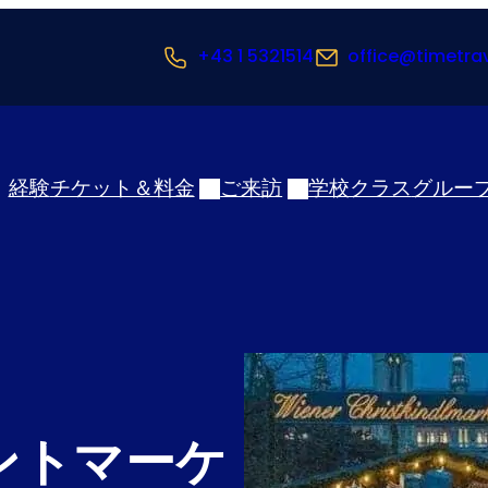
+43 1 5321514
office@timetra
経験
チケット＆料金
ご来訪
学校クラス
グルー
ントマーケ