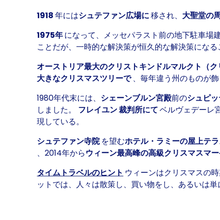
1918
年には
シュテファン広場に
移され、
大聖堂の
1975年
になって、メッセパラスト前の地下駐車場
ことだが、一時的な解決策が恒久的な解決策になる
オーストリア最大のクリストキンドルマルクト（ク
大きなクリスマスツリーで
、毎年違う州のものが飾
1980年代末には、
シェーンブルン宮殿
前の
シュピッ
しました。
フレイユン 裁判所にて
ベルヴェデーレ
現している。
シュテファン寺院
を望む
ホテル・ラミーの屋上テ
、2014年から
ウィーン最高峰の高級クリスマスマー
タイムトラベルのヒント
ウィーンはクリスマスの時
ットでは、人々は散策し、買い物をし、あるいは単