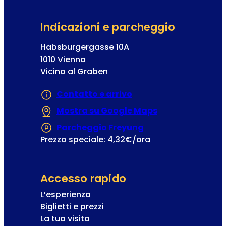
t
e
Indicazioni e parcheggio
r
Habsburgergasse 10A
1010 Vienna
Vicino al Graben
Contatto e arrivo
Mostra su Google Maps
(Si apre in una
Parcheggio Freyung
(Si apre in una nuo
Prezzo speciale: 4,32€/ora
Accesso rapido
L’esperienza
Biglietti e prezzi
La tua visita