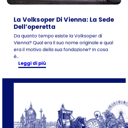
1
0
1
La Volksoper Di Vienna: La Sede
a
Dell’operetta
n
Da quanto tempo esiste la Volksoper di
n
Vienna? Qual era il suo nome originale e qual
i
era il motivo della sua fondazione? In cosa
i
è…
n
:
Leggi di più
v
L
i
a
a
V
g
o
g
l
i
k
o
s
n
o
e
p
l