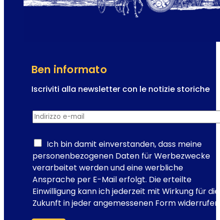
e
t
r
e
d
m
i
p
V
o
i
Ben informato
e
n
Iscriviti alla newsletter con le notizie storiche
n
I
a
Indirizzo e-mail
*
n
:
d
l
i
Ich bin damit einverstanden, dass meine
a
r
personenbezogenen Daten für Werbezwecke
s
i
verarbeitet werden und eine werbliche
e
z
Ansprache per E-Mail erfolgt. Die erteilte
d
z
Einwilligung kann ich jederzeit mit Wirkung für die
e
o
Zukunft in jeder angemessenen Form widerrufen
d
R
e