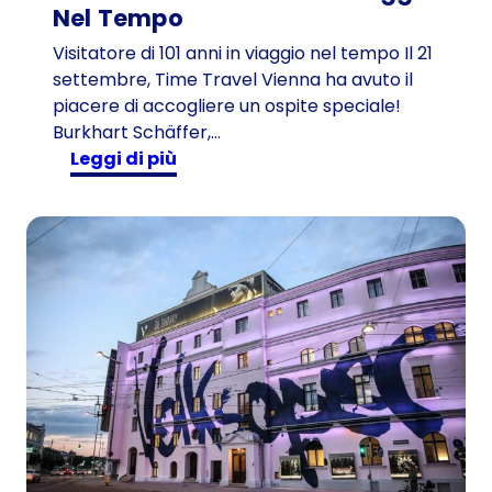
Nel Tempo
Visitatore di 101 anni in viaggio nel tempo Il 21
settembre, Time Travel Vienna ha avuto il
piacere di accogliere un ospite speciale!
Burkhart Schäffer,…
:
Leggi di più
V
i
s
i
t
a
t
o
r
e
d
i