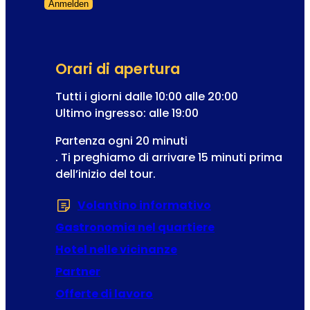
Anmelden
e
l
Modulo saltato
g
l
i
’
s
o
Orari di apertura
t
p
r
Tutti i giorni dalle 10:00 alle 20:00
e
a
Ultimo ingresso: alle 19:00
r
z
e
Partenza ogni 20 minuti
i
t
. Ti preghiamo di arrivare 15 minuti prima
o
t
dell’inizio del tour.
n
a
e
Volantino informativo
(Si apre in una 
n
e
Gastronomia nel quartiere
w
Hotel nelle vicinanze
s
Partner
l
e
Offerte di lavoro
t