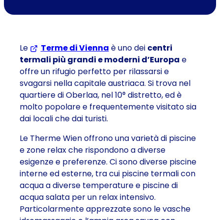
Le
Terme di Vienna
(Si apre in una nuova sche
è uno dei
centri
termali più grandi e moderni d’Europa
e
offre un rifugio perfetto per rilassarsi e
svagarsi nella capitale austriaca. Si trova nel
quartiere di Oberlaa, nel 10° distretto, ed è
molto popolare e frequentemente visitato sia
dai locali che dai turisti.
Le Therme Wien offrono una varietà di piscine
e zone relax che rispondono a diverse
esigenze e preferenze. Ci sono diverse piscine
interne ed esterne, tra cui piscine termali con
acqua a diverse temperature e piscine di
acqua salata per un relax intensivo.
Particolarmente apprezzate sono le vasche