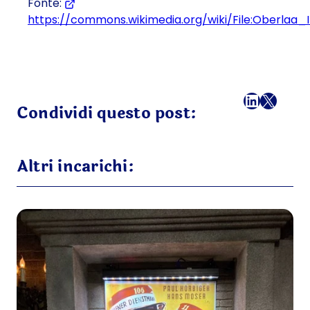
Fonte:
https://commons.wikimedia.org/wiki/File:Oberlaa_I
(Si apre in una nuova scheda o finestra)
Facebook
LinkedI
X
Ema
Condividi questo post:
Altri incarichi: