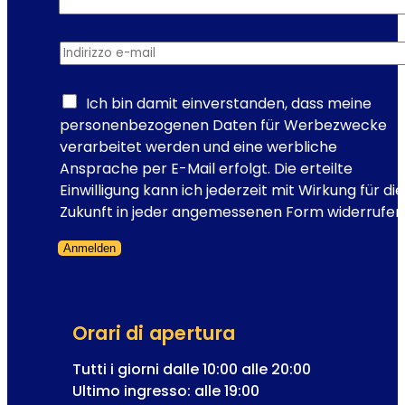
e
u
i
z
l
Indirizzo e-mail
i
*
u
o
o
n
Ich bin damit einverstanden, dass meine
g
e
personenbezogenen Daten für Werbezwecke
h
m
verarbeitet werden und eine werbliche
i
u
Ansprache per E-Mail erfolgt. Die erteilte
d
s
Einwilligung kann ich jederzeit mit Wirkung für die
a
i
Zukunft in jeder angemessenen Form widerrufen
n
c
o
a
Anmelden
n
Modulo saltato
l
p
e
e
r
Orari di apertura
d
Tutti i giorni dalle 10:00 alle 20:00
e
Ultimo ingresso: alle 19:00
r