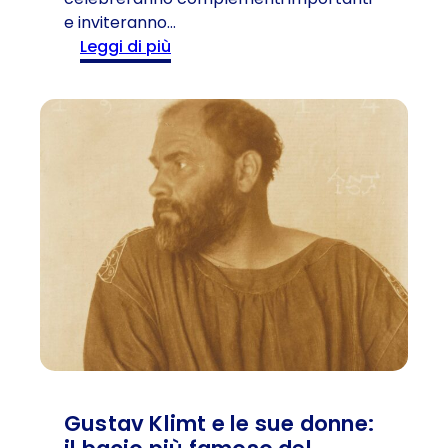
e inviteranno…
:
Leggi di più
V
i
e
n
n
a
c
e
l
e
b
r
a
l
a
Gustav Klimt e le sue donne:
s