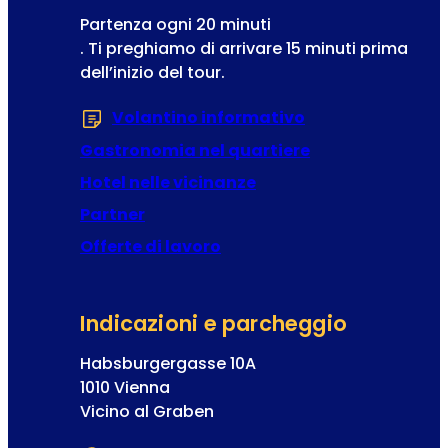
e
Partenza ogni 20 minuti
. Ti preghiamo di arrivare 15 minuti prima
dell’inizio del tour.
Volantino informativo
(Si apre in una 
Gastronomia nel quartiere
Hotel nelle vicinanze
Partner
Offerte di lavoro
Indicazioni e parcheggio
Habsburgergasse 10A
1010 Vienna
Vicino al Graben