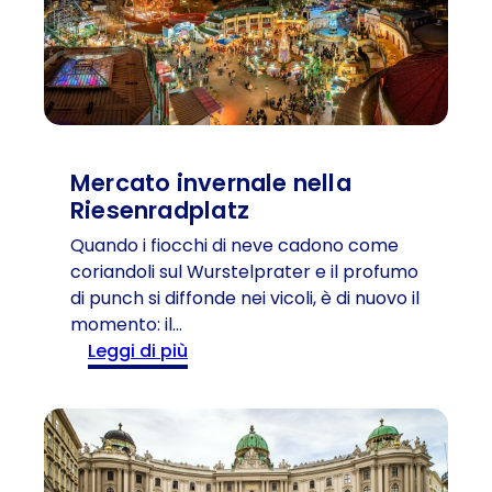
p
r
i
a
ù
t
f
r
a
i
m
c
o
e
Mercato invernale nella
s
M
Riesenradplatz
o
a
d
Quando i fiocchi di neve cadono come
r
e
coriandoli sul Wurstelprater e il profumo
i
l
di punch si diffonde nei vicoli, è di nuovo il
a
m
momento: il…
T
o
:
Leggi di più
e
n
M
r
d
e
e
o
r
s
c
a
a
d