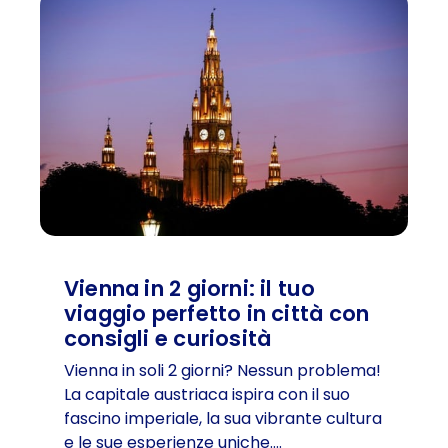
e
s
p
n
e
o
n
n
t
a
r
e
i
a
n
n
d
t
1
p
e
g
l
d
i
a
’
o
t
E
r
z
u
n
Vienna in 2 giorni: il tuo
r
o
viaggio perfetto in città con
o
-
consigli e curiosità
p
I
a
l
Vienna in soli 2 giorni? Nessun problema!
p
La capitale austriaca ispira con il suo
r
fascino imperiale, la sua vibrante cultura
o
e le sue esperienze uniche….