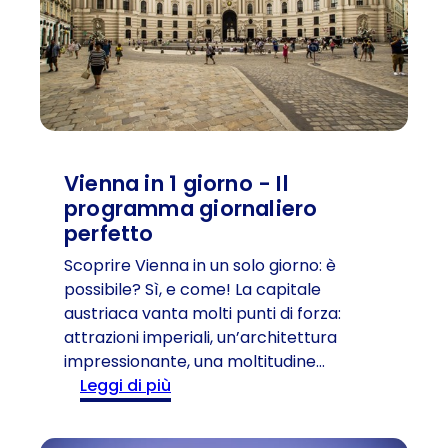
t
’
o
A
i
u
n
s
v
t
e
r
r
i
Vienna in 1 giorno - Il
n
a
programma giornaliero
a
-
l
perfetto
L
e
a
Scoprire Vienna in un solo giorno: è
n
d
possibile? Sì, e come! La capitale
e
o
austriaca vanta molti punti di forza:
l
n
attrazioni imperiali, un’architettura
l
n
impressionante, una moltitudine…
a
a
:
Leggi di più
R
p
V
i
i
i
e
ù