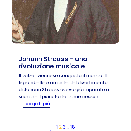
e
c
i
n
u
e
n
r
i
a
i
p
n
o
u
e
s
n
l
i
t
l
t
i
Johann Strauss - una
’
à
d
rivoluzione musicale
e
i
s
i
Il valzer viennese conquista il mondo. Il
t
n
figlio ribelle e amante del divertimento
a
t
di Johann Strauss aveva già imparato a
t
e
suonare il pianoforte come nessun…
e
r
:
Leggi di più
d
e
J
e
s
o
l
s
h
1
2
3
…
18
←
→
2