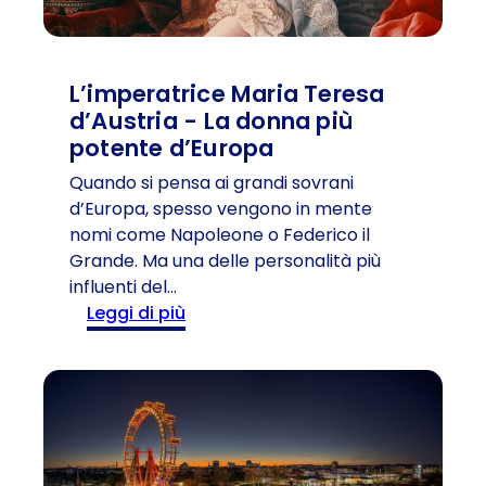
e
l
l
e
2
s
L’imperatrice Maria Teresa
0
u
d’Austria - La donna più
2
e
potente d’Europa
6
d
o
Quando si pensa ai grandi sovrani
n
d’Europa, spesso vengono in mente
n
nomi come Napoleone o Federico il
e
Grande. Ma una delle personalità più
:
influenti del…
i
:
Leggi di più
l
L
b
’
a
i
c
m
i
p
o
e