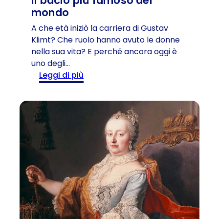
il bacio più famoso del
t
mondo
o
r
A che età iniziò la carriera di Gustav
i
Klimt? Che ruolo hanno avuto le donne
a
nella sua vita? E perché ancora oggi è
:
uno degli…
a
:
Leggi di più
n
G
n
u
i
s
v
t
e
a
r
v
s
K
a
l
r
i
i
m
o
t
n
e