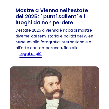
i
i
n
:
Mostre a Vienna nell’estate
c
v
del 2025: i punti salienti e i
i
i
luoghi da non perdere
t
s
L’estate 2025 a Vienna è ricca di mostre
t
i
diverse: dai temi storici e politici del Wien
à
t
Museum alla fotografia internazionale e
c
a
all’arte contemporanea, fino alle…
o
l
:
Leggi di più
n
e
M
c
a
o
o
t
s
n
t
t
s
r
r
i
a
e
g
z
a
l
i
V
i
o
i
e
n