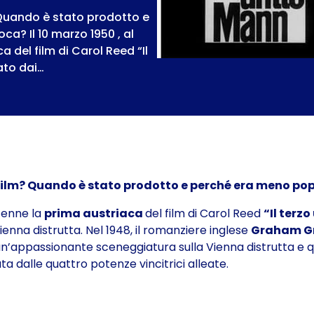
 Quando è stato prodotto e
ca? Il 10 marzo 1950 , al
 del film di Carol Reed “Il
zato dai…
 film? Quando è stato prodotto e perché era meno popo
 tenne la
prima austriaca
del film di Carol Reed
“Il terz
enna distrutta. Nel 1948, il romanziere inglese
Graham G
e un’appassionante sceneggiatura sulla Vienna distrutta e
a dalle quattro potenze vincitrici alleate.