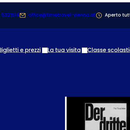
1 5321514
office@timetravel-vienna.at
Aperto tutt
Biglietti e prezzi
La tua visita
Classe scolast