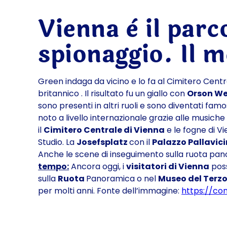
Vienna è il parc
spionaggio. Il m
Green indaga da vicino e lo fa al Cimitero Centra
britannico . Il risultato fu un giallo con
Orson We
sono presenti in altri ruoli e sono diventati famo
noto a livello internazionale grazie alle musich
il
Cimitero Centrale di Vienna
e le fogne di Vi
Studio. La
Josefsplatz
con il
Palazzo Pallavici
Anche le scene di inseguimento sulla ruota pa
tempo:
Ancora oggi, i
visitatori di Vienna
poss
sulla
Ruota
Panoramica o nel
Museo del Terz
per molti anni. Fonte dell’immagine:
https://co