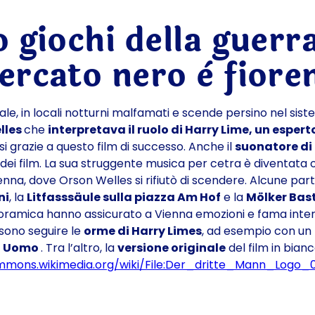
o giochi della guerr
ercato nero è fiore
le, in locali notturni malfamati e scende persino nel siste
lles
che
interpretava il ruolo di Harry Lime, un esperto
si grazie a questo film di successo. Anche il
suonatore di 
e dei film. La sua struggente musica per cetra è diventata 
enna, dove Orson Welles si rifiutò di scendere. Alcune part
ni
, la
Litfasssäule sulla piazza Am Hof
e la
Mölker Bas
noramica hanno assicurato a Vienna emozioni e fama inte
ono seguire le
orme di Harry Limes
, ad esempio con un
o Uomo
. Tra l’altro, la
versione originale
del film in bian
mmons.wikimedia.org/wiki/File:Der_dritte_Mann_Logo_