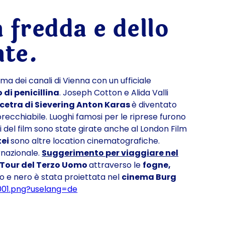
a fredda e dello
nte.
ma dei canali di Vienna con un ufficiale
 di penicillina
. Joseph Cotton e Alida Valli
cetra di Sievering Anton Karas
è diventato
orecchiabile. Luoghi famosi per le riprese furono
i del film sono state girate anche al London Film
tei
sono altre location cinematografiche.
rnazionale.
Suggerimento per viaggiare nel
Tour del Terzo Uomo
attraverso le
fogne,
co e nero è stata proiettata nel
cinema Burg
001.png?uselang=de