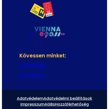
Kövessen minket:
Instagram
(Új fülön vagy ablakban nyílik 
Facebook
(Új fülön vagy ablakban nyílik m
Adatvédelem
Adatvédelmi beállítások
Impresszum
AGBs
Hozzáférhetőség