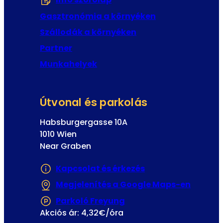
e
s
v
Gasztronómia a környéken
e
é
t
Szállodák a környéken
l
é
Partner
n
Munkahelyek
Útvonal és parkolás
Habsburgergasse 10A
1010 Wien
Near Graben
Kapcsolat és érkezés
Megjelenítés a Google Maps-en
(Új fül
Parkoló Freyung
(Új fülön vagy ablakba
Akciós ár: 4,32€/óra