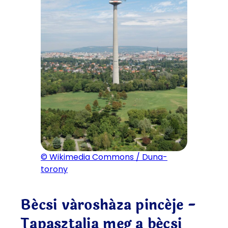
© Wikimedia Commons / Duna-
torony
Bécsi városháza pincéje -
Tapasztalja meg a bécsi