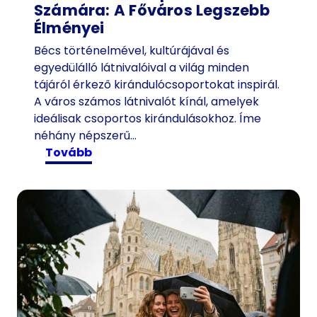
Számára: A Főváros Legszebb
Élményei
Bécs történelmével, kultúrájával és
egyedülálló látnivalóival a világ minden
tájáról érkező kirándulócsoportokat inspirál.
A város számos látnivalót kínál, amelyek
ideálisak csoportos kirándulásokhoz. Íme
néhány népszerű…
:
tovább
B
é
c
s
t
u
r
i
s