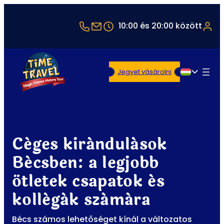
+43 1 5321514
office@timetravel-vienna.at
10:00 és 20:00 között
Jegyet vásárolni
Magyar
Céges kirándulások
Bécsben: a legjobb
ötletek csapatok és
kollégák számára
Bécs számos lehetőséget kínál a változatos