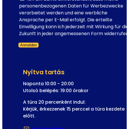
e
i
personenbezogenen Daten für Werbezwecke
é
v
l
verarbeitet werden und eine werbliche
n
é
f
Ansprache per E-Mail erfolgt. Die erteilte
y
k
e
Einwilligung kann ich jederzeit mit Wirkung für die
e
e
l
Zukunft in jeder angemessenen Form widerrufen
i
n
i
y
Anmelden
r
s
Formanyomtatvány kihagyva
a
é
t
g
k
r
Nyitva tartás
o
o
z
Naponta 10:00 - 20:00
s
á
Utolsó belépés: 19:00 órakor
s
s
z
A túra 20 percenként indul:
H
i
Kérjük, érkezzenek 15 perccel a túra kezdete
í
d
előtt.
r
ő
l
e
Info szórólap
(Új fülön vagy ablakban n