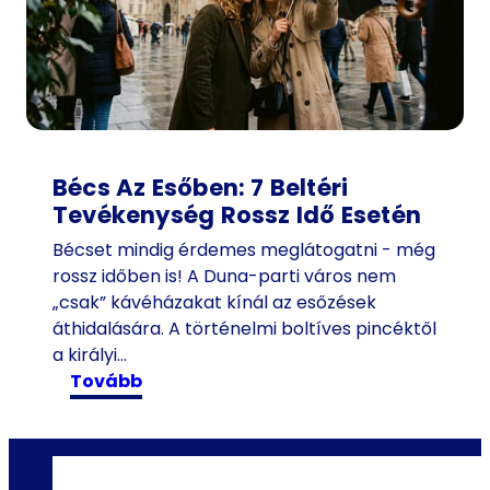
t
a
c
s
o
p
o
Bécs Az Esőben: 7 Beltéri
r
Tevékenység Rossz Idő Esetén
t
o
Bécset mindig érdemes meglátogatni - még
k
rossz időben is! A Duna-parti város nem
s
„csak” kávéházakat kínál az esőzések
z
áthidalására. A történelmi boltíves pincéktől
á
a királyi…
m
:
tovább
á
B
r
é
a
c
:
s