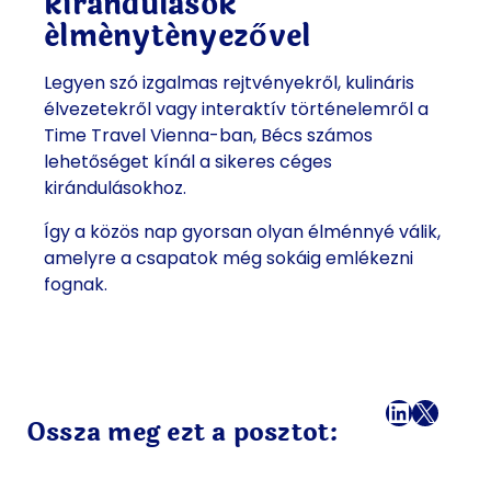
kirándulások
élménytényezővel
Legyen szó izgalmas rejtvényekről, kulináris
élvezetekről vagy interaktív történelemről a
Time Travel Vienna-ban, Bécs számos
lehetőséget kínál a sikeres céges
kirándulásokhoz.
Így a közös nap gyorsan olyan élménnyé válik,
amelyre a csapatok még sokáig emlékezni
fognak.
Facebook
LinkedI
X
Mail
Ossza meg ezt a posztot: