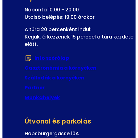
t
k
Naponta 10:00 - 20:00
o
Utolsó belépés: 19:00 órakor
z
A túra 20 percenként indul:
á
Kérjük, érkezzenek 15 perccel a túra kezdete
s
előtt.
E
-
Info szórólap
(Új fülön vagy ablakban n
m
a
Gasztronómia a környéken
i
Szállodák a környéken
l
Partner
Munkahelyek
Útvonal és parkolás
Habsburgergasse 10A