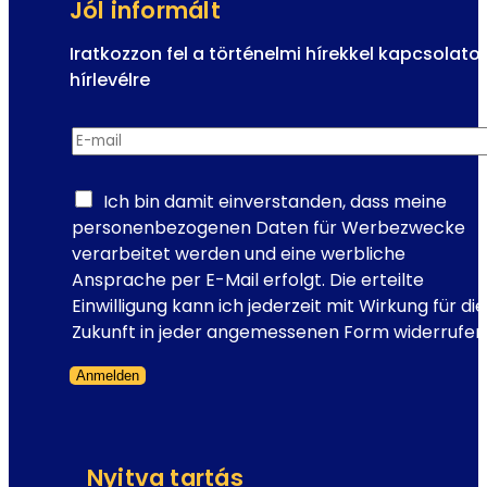
Jól informált
Iratkozzon fel a történelmi hírekkel kapcsolato
hírlevélre
H
E-mail
*
í
r
l
Ich bin damit einverstanden, dass meine
e
personenbezogenen Daten für Werbezwecke
v
verarbeitet werden und eine werbliche
é
Ansprache per E-Mail erfolgt. Die erteilte
l
Einwilligung kann ich jederzeit mit Wirkung für die
f
Zukunft in jeder angemessenen Form widerrufen
e
Anmelden
l
Formanyomtatvány kihagyva
i
r
a
Nyitva tartás