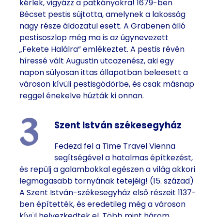
kérlek, vigyázz a patkányokra! 1679-ben
Bécset pestis sújtotta, amelynek a lakosság
nagy része áldozatul esett. A Grabenen álló
pestisoszlop még ma is az úgynevezett
„Fekete Halálra” emlékeztet. A pestis révén
híressé vált Augustin utcazenész, aki egy
napon súlyosan ittas állapotban beleesett a
városon kívüli pestisgödörbe, és csak másnap
reggel énekelve húzták ki onnan.
Szent István székesegyház
Fedezd fel a Time Travel Vienna
segítségével a hatalmas építkezést,
és repülj a galambokkal egészen a világ akkori
legmagasabb tornyának tetejéig! (15. század)
A Szent István-székesegyház első részeit 1137-
ben építették, és eredetileg még a városon
kívül helyezkedtek el. Több mint három