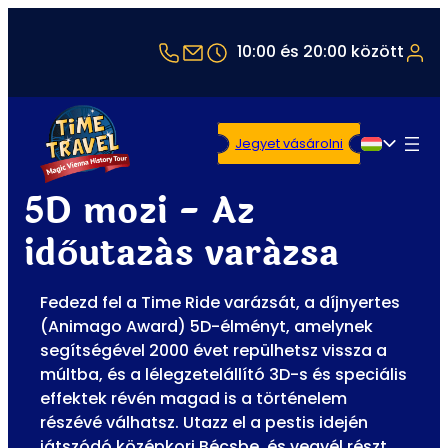
+43 1 5321514
office@timetravel-vienna.at
10:00 és 20:00 között
Jegyet vásárolni
Magyar
5D mozi - Az
időutazás varázsa
Fedezd fel a Time Ride varázsát, a díjnyertes
(Animago Award) 5D-élményt, amelynek
segítségével 2000 évet repülhetsz vissza a
múltba, és a lélegzetelállító 3D-s és speciális
effektek révén magad is a történelem
részévé válhatsz. Utazz el a pestis idején
játszódó középkori Bécsbe, és vegyél részt