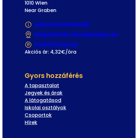
1010 Wien
Near Graben
Kapcsolat és érkezés
Megjelenítés a Google Maps-en
(Új fül
Parkoló Freyung
(Új fülön vagy ablakba
Akciós ár: 4,32€/óra
Gyors hozzáférés
A tapasztalat
Jegyek és árak
A látogatásod
Iskolai osztályok
Csoportok
Hírek