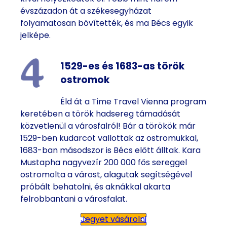
évszázadon át a székesegyházat
folyamatosan bővítették, és ma Bécs egyik
jelképe.
1529-es és 1683-as török
ostromok
Éld át a Time Travel Vienna program
keretében a török hadsereg támadását
közvetlenül a városfalról! Bár a törökök már
1529-ben kudarcot vallottak az ostromukkal,
1683-ban másodszor is Bécs előtt álltak. Kara
Mustapha nagyvezír 200 000 fős sereggel
ostromolta a várost, alagutak segítségével
próbált behatolni, és aknákkal akarta
felrobbantani a városfalat.
Jegyet vásárolni