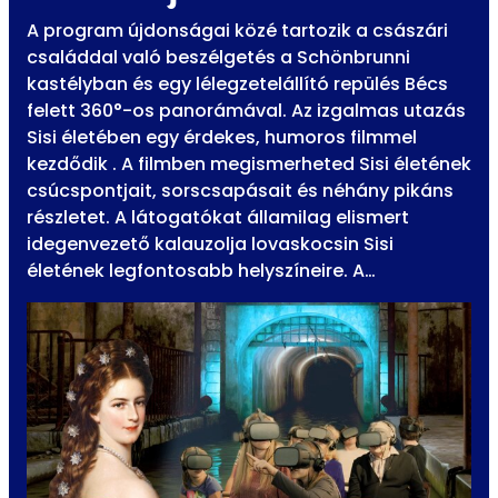
A program újdonságai közé tartozik a császári
családdal való beszélgetés a Schönbrunni
kastélyban és egy lélegzetelállító repülés Bécs
felett 360°-os panorámával. Az izgalmas utazás
Sisi életében egy érdekes, humoros filmmel
kezdődik . A filmben megismerheted Sisi életének
csúcspontjait, sorscsapásait és néhány pikáns
részletet. A látogatókat államilag elismert
idegenvezető kalauzolja lovaskocsin Sisi
életének legfontosabb helyszíneire. A…