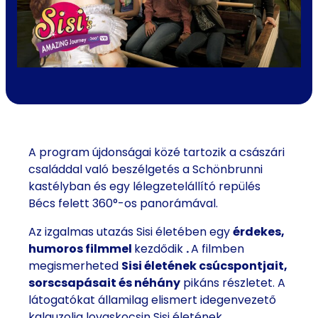
A program újdonságai közé tartozik a császári
családdal való beszélgetés a Schönbrunni
kastélyban és egy lélegzetelállító repülés
Bécs felett 360°-os panorámával.
Az izgalmas utazás Sisi életében egy
érdekes,
humoros filmmel
kezdődik
.
A filmben
megismerheted
Sisi életének csúcspontjait,
sorscsapásait és néhány
pikáns részletet. A
látogatókat államilag elismert idegenvezető
kalauzolja lovaskocsin
Sisi életének