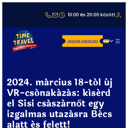
+43 1 5321514
office@timetravel-vienna.at
10:00 és 20:00 között
Jegyet vásárolni
Magyar
2024. március 18-tól új
VR-csónakázás: kísérd
el Sisi császárnőt egy
izgalmas utazásra Bécs
alatt és felett!