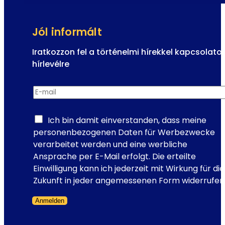
p
e
r
Jól informált
-
a
Iratkozzon fel a történelmi hírekkel kapcsolato
z
hírlevélre
o
H
p
E-mail
*
í
e
r
r
l
Ich bin damit einverstanden, dass meine
e
e
personenbezogenen Daten für Werbezwecke
t
v
verarbeitet werden und eine werbliche
t
é
Ansprache per E-Mail erfolgt. Die erteilte
s
l
Einwilligung kann ich jederzeit mit Wirkung für die
z
E
Zukunft in jeder angemessenen Form widerrufen
í
-
n
Anmelden
m
h
Formanyomtatvány kihagyva
a
e