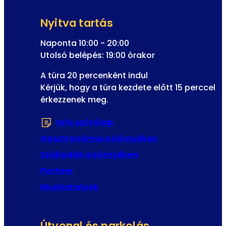
i
l
l
y
Nyitva tartás
f
e
e
Naponta 10:00 - 20:00
l
Utolsó belépés: 19:00 órakor
i
A túra 20 percenként indul
r
Kérjük, hogy a túra kezdete előtt 15 perccel
a
érkezzenek meg.
t
k
Info szórólap
(Új fülön vagy ablakban n
o
z
Gasztronómia a környéken
á
Szállodák a környéken
s
Partner
Munkahelyek
Útvonal és parkolás