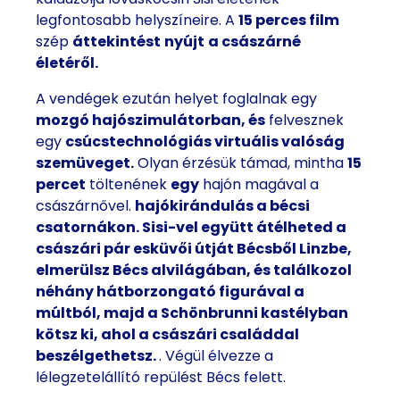
legfontosabb helyszíneire.
A
15 perces film
szép
áttekintést
nyújt
a császárné
életéről.
A vendégek ezután helyet foglalnak egy
mozgó hajószimulátorban, és
felvesznek
egy
csúcstechnológiás virtuális valóság
szemüveget.
Olyan érzésük támad, mintha
15
percet
töltenének
egy
hajón magával a
császárnővel.
hajókirándulás a bécsi
csatornákon. Sisi-vel együtt átélheted a
császári pár esküvői útját Bécsből Linzbe
,
elmerülsz Bécs
alvilágában, és találkozol
néhány hátborzongató figurával
a
múltból, majd a Schönbrunni kastélyban
kötsz ki, ahol
a császári családdal
beszélgethetsz.
. Végül élvezze a
lélegzetelállító repülést Bécs felett.