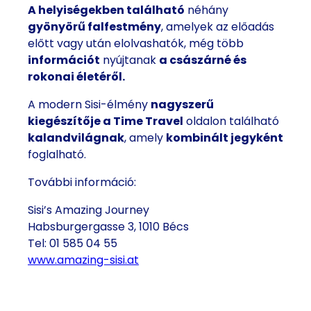
A helyiségekben található
néhány
gyönyörű falfestmény
, amelyek az előadás
előtt vagy után elolvashatók, még több
információt
nyújtanak
a császárné és
rokonai életéről.
A modern Sisi-élmény
nagyszerű
kiegészítője a Time Travel
oldalon található
kalandvilágnak
, amely
kombinált jegyként
foglalható.
További információ:
Sisi’s Amazing Journey
Habsburgergasse 3, 1010 Bécs
Tel: 01 585 04 55
www.amazing-sisi.at