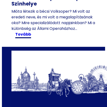
a
Színhelye
z
Mióta létezik a bécsi Volksoper? Mi volt az
i
eredeti neve, és mi volt a megalapításának
d
oka? Mire specializálódott napjainkban? Mi a
ő
különbség az Állami Operaházhoz…
u
:
tovább
t
A
a
b
z
é
á
c
s
s
o
i
n
V
o
l
k
s
o