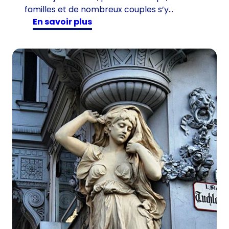
familles et de nombreux couples s’y…
:
en savoir plus
L
e
«
c
r
é
p
u
s
c
u
l
e
»