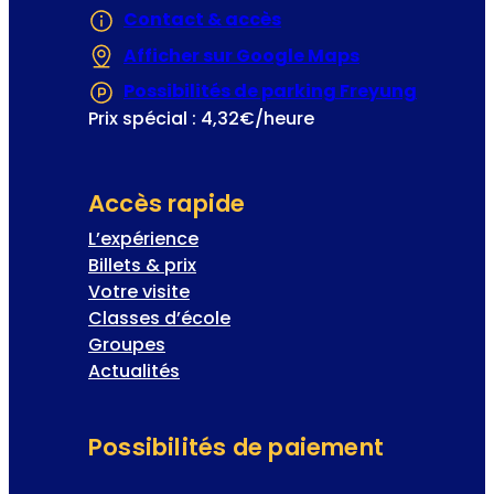
Contact & accès
Afficher sur Google Maps
(S’ouvre dans 
Possibilités de parking Freyung
(S’ouvre
Prix spécial : 4,32€/heure
Accès rapide
L’expérience
Billets & prix
Votre visite
Classes d’école
Groupes
Actualités
Possibilités de paiement