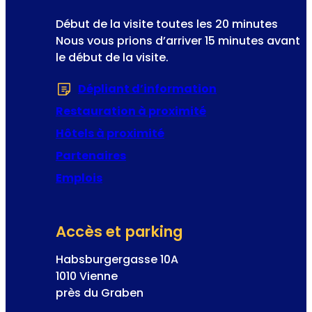
o
e
Début de la visite toutes les 20 minutes
n
r
Nous vous prions d’arriver 15 minutes avant
le début de la visite.
Dépliant d’information
(S’ouvre dans u
Restauration à proximité
Hôtels à proximité
Partenaires
Emplois
Accès et parking
Habsburgergasse 10A
1010 Vienne
près du Graben