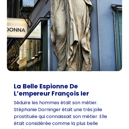
d
u
«
P
a
r
a
d
e
i
s
g
La Belle Espionne De
a
L’empereur François Ier
r
Séduire les hommes était son métier.
t
Stéphanie Dorninger était une très jolie
l
prostituée qui connaissait son métier. Elle
était considérée comme la plus belle
»