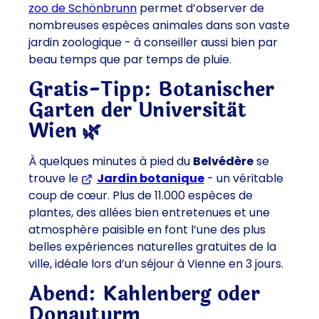
zoo de Schönbrunn
(S’ouvre dans un nouvel onglet o
permet d’observer de
nombreuses espèces animales dans son vaste
jardin zoologique - à conseiller aussi bien par
beau temps que par temps de pluie.
Gratis-Tipp: Botanischer
Garten der Universität
Wien
🌿
À quelques minutes à pied du
Belvédère
se
trouve le
Jardin botanique
(S’ouvre dans un n
- un véritable
coup de cœur. Plus de 11.000 espèces de
plantes, des allées bien entretenues et une
atmosphère paisible en font l’une des plus
belles expériences naturelles gratuites de la
ville, idéale lors d’un séjour à Vienne en 3 jours.
Abend: Kahlenberg oder
Donauturm