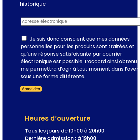
l
historique
i
’
n
A
e
s
Adresse électronique
*
d
m
r
p
e
Je suis donc conscient que mes données
e
s
personnelles pour les produits sont traitées et
r
s
qu’une réponse satisfaisante par courrier
e
e
électronique est possible. L’accord ainsi obtenu
u
à
me permettra d’agir à tout moment dans l’aveni
r
I
sous une forme différente.
F
n
r
Anmelden
s
a
Formulaire ignoré
c
n
r
ç
i
o
Heures d’ouverture
p
i
t
Tous les jours de 10h00 à 20h00
s
i
Dernière admission : à 19h00
I