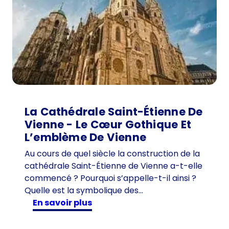
l
d
e
v
i
l
l
e
d
La Cathédrale Saint-Étienne De
e
Vienne - Le Cœur Gothique Et
V
L’emblème De Vienne
i
Au cours de quel siècle la construction de la
e
cathédrale Saint-Étienne de Vienne a-t-elle
n
commencé ? Pourquoi s’appelle-t-il ainsi ?
n
Quelle est la symbolique des…
e
:
en savoir plus
-
L
u
a
n