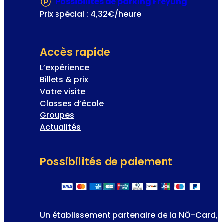
Possibilités de parking Freyung
(S’ouvre
e
Prix spécial : 4,32€/heure
d
e
V
Accès rapide
i
L’expérience
e
Billets & prix
n
Votre visite
n
Classes d’école
e
Groupes
Actualités
Possibilités de paiement
Un établissement partenaire de la NÖ-Card,