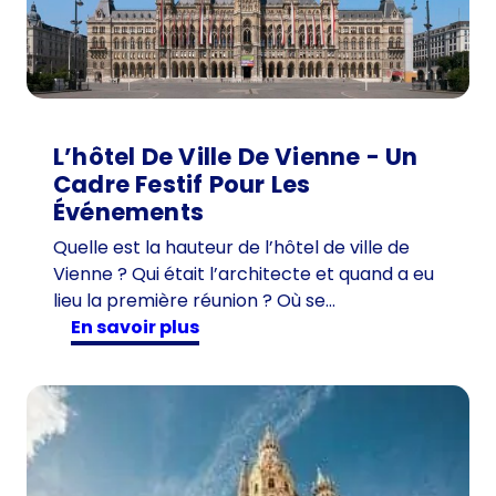
L’hôtel De Ville De Vienne - Un
Cadre Festif Pour Les
Événements
Quelle est la hauteur de l’hôtel de ville de
Vienne ? Qui était l’architecte et quand a eu
lieu la première réunion ? Où se…
:
en savoir plus
L
’
h
ô
t
e