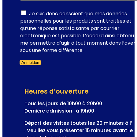
i
é
s
e
v
c
Je suis donc conscient que mes données
n
é
r
personnelles pour les produits sont traitées et
n
n
i
qu’une réponse satisfaisante par courrier
e
e
p
électronique est possible. L’accord ainsi obtenu
d
m
t
me permettra d’agir à tout moment dans l’aveni
e
e
i
sous une forme différente.
V
n
o
i
t
Anmelden
n
e
s
Formulaire ignoré
A
n
d
n
r
e
Heures d’ouverture
e
-
s
Tous les jours de 10h00 à 20h00
l
s
Dernière admission : à 19h00
e
e
c
Départ des visites toutes les 20 minutes à l’
l
œ
. Veuillez vous présenter 15 minutes avant le
a
u