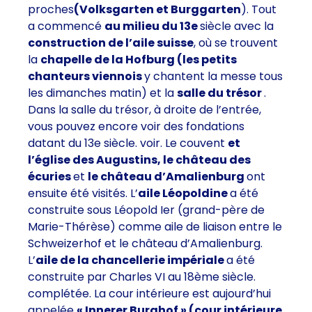
proches
(Volksgarten et Burggarten
). Tout
a commencé
au milieu du 13e
siècle avec la
construction de l’aile suisse
, où se trouvent
la
chapelle de la Hofburg
(les petits
chanteurs viennois
y chantent la messe tous
les dimanches matin) et la
salle du trésor
.
Dans la salle du trésor, à droite de l’entrée,
vous pouvez encore voir des fondations
datant du 13e siècle. voir. Le couvent
et
l’église des Augustins, le château des
écuries
et
le château d’Amalienburg
ont
ensuite été visités. L’
aile Léopoldine
a été
construite sous Léopold Ier (grand-père de
Marie-Thérèse) comme aile de liaison entre le
Schweizerhof et le château d’Amalienburg.
L’
aile de la chancellerie impériale
a été
construite par Charles VI au 18ème siècle.
complétée. La cour intérieure est aujourd’hui
appelée
« Innerer Burghof » (cour intérieure