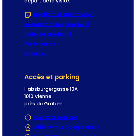
départ de la visite.
r
g
Dépliant d’information
(S’ouvre dans u
o
Restauration à proximité
t
h
Hôtels à proximité
i
Partenaires
q
Emplois
u
e
e
Accès et parking
t
l
Habsburgergasse 10A
’
1010 Vienne
e
près du Graben
m
b
Contact & accès
l
Afficher sur Google Maps
(S’ouvre dans 
è
m