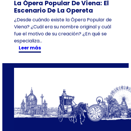
La Ópera Popular De Viena: El
ñ
Escenario De La Opereta
o
¿Desde cuándo existe la Ópera Popular de
s
Viena? ¿Cuál era su nombre original y cuál
e
fue el motivo de su creación? ¿En qué se
n
especializa…
T
:
Leer más
i
L
m
a
e
Ó
T
p
r
e
a
r
v
a
e
P
l
o
p
u