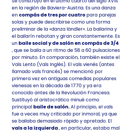
Se construyó en el último cuarto del siglo XVIII.
en la región de Baviera-Austria. Es una danza
en
compás de tres por cuatro
para parejas
solas y puede describirse como una forma
preliminar de la «danza ländler». La bailarina y
el bailarín rebotan y giran constantemente. Es
un
baile social y de salón en compás de 3/4
, que se baila a un ritmo de 58 a 60 pulsaciones
por minuto. En comparación, también existe el
Vals Lento (Vals Inglés). El vals vienés (antes
llamado vals francés) se mencionó por
primera vez en antiguas comedias populares
vienesas en la década de 1770 y ya era
conocido antes de la Revolución Francesa.
Sustituyó al aristocrático minué como
principal
baile de salón.
Al principio, el vals
fue a veces muy criticado por inmoral, ya que
se bailaba demasiado rápido y apretado. El
vals a la izquierda
, en particular, estaba mal