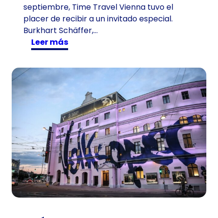
septiembre, Time Travel Vienna tuvo el
placer de recibir a un invitado especial.
Burkhart Schäffer,…
:
Leer más
V
i
s
i
t
a
n
t
e
d
e
1
0
1
a