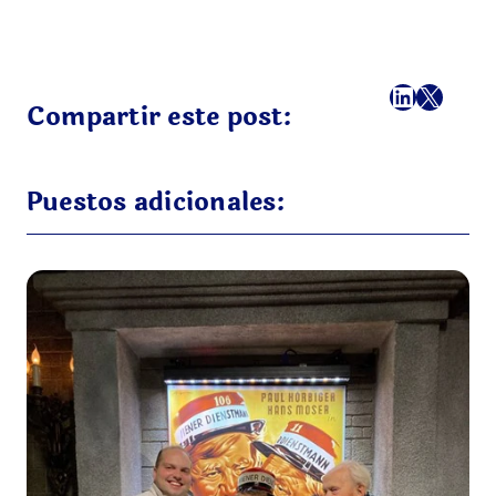
Facebook
LinkedI
X
Correo
Compartir este post:
Puestos adicionales: