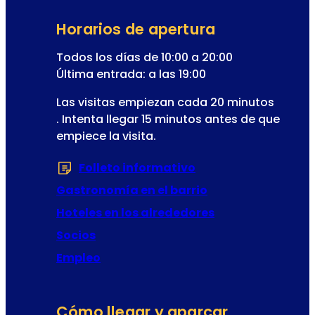
r
r
e
i
Horarios de apertura
o
o
b
Todos los días de 10:00 a 20:00
d
o
Última entrada: a las 19:00
e
l
l
Las visitas empiezan cada 20 minutos
e
a
. Intenta llegar 15 minutos antes de que
t
o
empiece la visita.
í
p
n
e
Folleto informativo
(Se abre en una nu
r
Gastronomía en el barrio
e
t
Hoteles en los alrededores
a
Socios
Empleo
Cómo llegar y aparcar