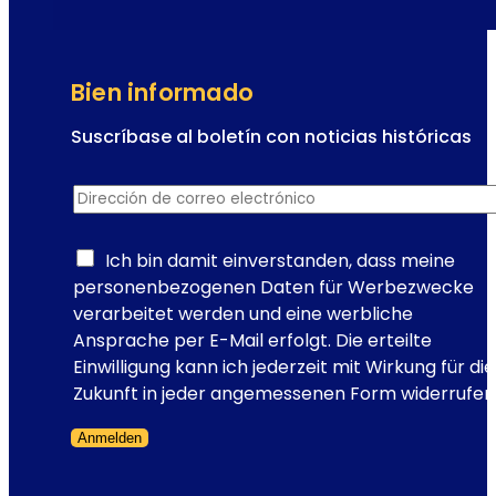
l
a
r
d
Bien informado
e
V
Suscríbase al boletín con noticias históricas
i
D
e
Dirección de correo electrónico
*
i
n
r
a
e
Ich bin damit einverstanden, dass meine
:
c
personenbezogenen Daten für Werbezwecke
e
c
verarbeitet werden und eine werbliche
l
i
Ansprache per E-Mail erfolgt. Die erteilte
e
ó
Einwilligung kann ich jederzeit mit Wirkung für die
s
n
Zukunft in jeder angemessenen Form widerrufen
c
c
e
Anmelden
o
n
Formulario omitido
r
a