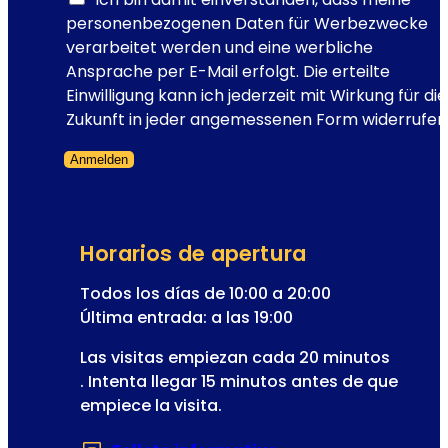
t
t
t
personenbezogenen Daten für Werbezwecke
o
o
í
verarbeitet werden und eine werbliche
r
s
n
Ansprache per E-Mail erfolgt. Die erteilte
i
c
Einwilligung kann ich jederzeit mit Wirkung für die
a
o
Zukunft in jeder angemessenen Form widerrufen
d
r
e
Anmelden
r
a
Formulario omitido
e
m
o
o
e
r
Horarios de apertura
l
a
e
Todos los días de 10:00 a 20:00
m
c
Última entrada: a las 19:00
u
t
s
Las visitas empiezan cada 20 minutos
r
e
. Intenta llegar 15 minutos antes de que
ó
o
empiece la visita.
n
i