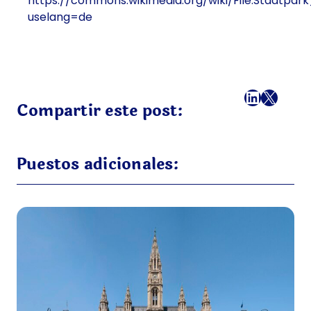
https://commons.wikimedia.org/wiki/File:Stadtp
uselang=de
Facebook
LinkedI
X
Correo
Compartir este post:
Puestos adicionales: