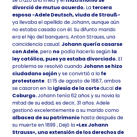
se trazó una línea y el
matrimonio se
divorció de mutuo acuerdo.
La
tercera
esposa
-Adele Deutsch, viuda de Strauß-
ya llevaba el apellido de Johann, aunque aún
no estaba casada con él. Su difunto marido
era el hijo del banquero, Anton Strauss, una
coincidencia casual.
Johann quería casarse
con Adele
, pero
no
podía hacerlo según
la
ley católica, pues ya estaba divorciado.
El
problema se resolvió cuando
Johann se hizo
ciudadano sajón
y se convirtió a la
fe
protestante
. El 15 de agosto de 1887, ambos
se casaron en la
iglesia de la corte
ducal
de
Coburgo.
Johann tenía 62 años y su novia la
mitad de su edad, es decir, 31 años. Adele
gestionó excelentemente a su marido como
albacea de su patrimonio
hasta después de
su muerte en 1899
.
Dejó la
«Lex Johann
Strauss», una extensión de los derechos de