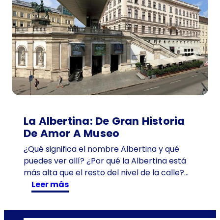
m
i
e
n
t
o
d
e
V
i
La Albertina: De Gran Historia
e
De Amor A Museo
n
¿Qué significa el nombre Albertina y qué
a
puedes ver allí? ¿Por qué la Albertina está
:
más alta que el resto del nivel de la calle?…
u
:
Leer más
n
L
m
a
a
A
r