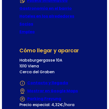
Folleto informativo
(Se abre en una nu
c
o
Gastronomía en el barrio
Hoteles en los alrededores
Socios
Empleo
Cómo llegar y aparcar
Habsburgergasse 10A
1010 Viena
Cerca del Graben
Contacto y llegada
Mostrar en Google Maps
(Se abre en un
Parking Freyung
(Se abre en una nueva
Precio especial: 4,32€/hora