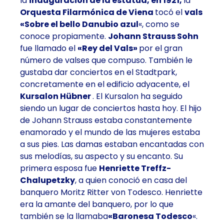
la
inauguración de la estatua, en 1921,
la
Orquesta Filarmónica de Viena
tocó el
vals
«Sobre el bello Danubio azul
«, como se
conoce propiamente.
Johann Strauss Sohn
fue llamado el
«Rey del Vals»
por el gran
número de valses que compuso. También le
gustaba dar conciertos en el Stadtpark,
concretamente en el edificio adyacente, el
Kursalon Hübner
. El Kursalon ha seguido
siendo un lugar de conciertos hasta hoy. El hijo
de Johann Strauss estaba constantemente
enamorado y el mundo de las mujeres estaba
a sus pies. Las damas estaban encantadas con
sus melodías, su aspecto y su encanto. Su
primera esposa fue
Henriette Treffz-
Chalupetzky
, a quien conoció en casa del
banquero Moritz Ritter von Todesco. Henriette
era la amante del banquero, por lo que
también se la llamaba
«Baronesa Todesco
«.