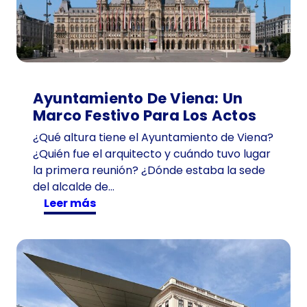
Ayuntamiento De Viena: Un
Marco Festivo Para Los Actos
¿Qué altura tiene el Ayuntamiento de Viena?
¿Quién fue el arquitecto y cuándo tuvo lugar
la primera reunión? ¿Dónde estaba la sede
del alcalde de…
:
Leer más
A
y
u
n
t
a