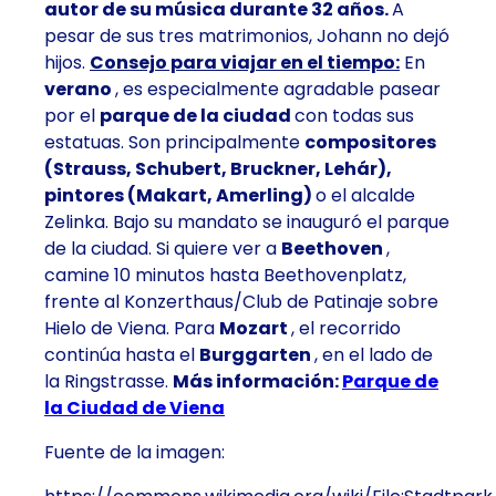
autor de su música durante 32 años.
A
pesar de sus tres matrimonios, Johann no dejó
hijos.
Consejo para viajar en el tiempo:
En
verano
, es especialmente agradable pasear
por el
parque de la ciudad
con todas sus
estatuas. Son principalmente
compositores
(Strauss, Schubert, Bruckner, Lehár),
pintores (Makart, Amerling)
o el alcalde
Zelinka. Bajo su mandato se inauguró el parque
de la ciudad. Si quiere ver a
Beethoven
,
camine 10 minutos hasta Beethovenplatz,
frente al Konzerthaus/Club de Patinaje sobre
Hielo de Viena. Para
Mozart
, el recorrido
continúa hasta el
Burggarten
, en el lado de
la Ringstrasse.
Más información:
Parque de
la Ciudad de Viena
Fuente de la imagen: