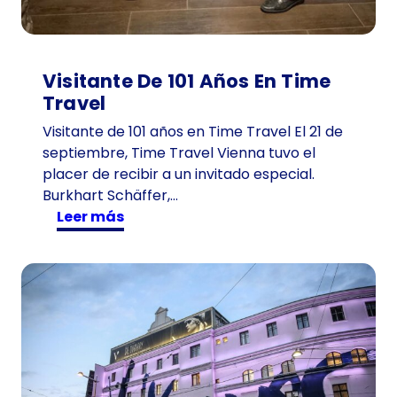
Visitante De 101 Años En Time
Travel
Visitante de 101 años en Time Travel El 21 de
septiembre, Time Travel Vienna tuvo el
placer de recibir a un invitado especial.
Burkhart Schäffer,…
:
Leer más
V
i
s
i
t
a
n
t