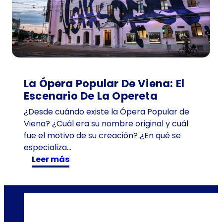
e
d
e
1
0
1
a
La Ópera Popular De Viena: El
ñ
Escenario De La Opereta
o
¿Desde cuándo existe la Ópera Popular de
s
Viena? ¿Cuál era su nombre original y cuál
e
fue el motivo de su creación? ¿En qué se
n
especializa…
T
:
Leer más
i
L
m
a
e
Ó
T
p
r
e
a