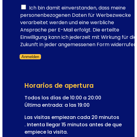
l
e
Ich bin damit einverstanden, dass meine
s
personenbezogenen Daten für Werbezwecke
c
verarbeitet werden und eine werbliche
e
Ansprache per E-Mail erfolgt. Die erteilte
n
Einwilligung kann ich jederzeit mit Wirkung für die
a
Zukunft in jeder angemessenen Form widerrufen
r
Anmelden
i
Formulario omitido
o
d
e
Horarios de apertura
l
a
Todos los días de 10:00 a 20:00
o
Última entrada: a las 19:00
p
Las visitas empiezan cada 20 minutos
e
. Intenta llegar 15 minutos antes de que
r
empiece la visita.
e