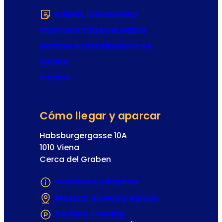
t
Folleto informativo
(Se abre en una nu
a
Gastronomía en el barrio
Hoteles en los alrededores
Socios
Empleo
Cómo llegar y aparcar
Habsburgergasse 10A
1010 Viena
Cerca del Graben
Contacto y llegada
Mostrar en Google Maps
(Se abre en un
Parking Freyung
(Se abre en una nueva