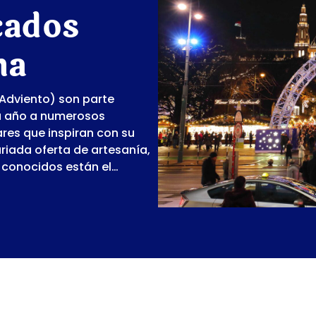
cados
na
Adviento) son parte
da año a numerosos
ares que inspiran con su
riada oferta de artesanía,
s conocidos están el…