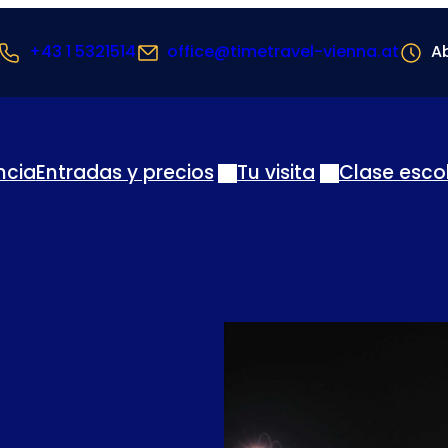
+43 1 5321514
office@timetravel-vienna.at
Ab
ncia
Entradas y precios
Tu visita
Clase esco