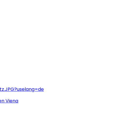
atz.JPG?uselang=de
(Se abre en una nueva pestaña o ven
en Viena