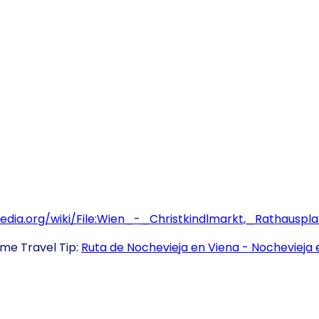
dia.org/wiki/File:Wien_-_Christkindlmarkt,_Rathauspl
ime Travel Tip:
Ruta de Nochevieja en Viena - Nochevieja 