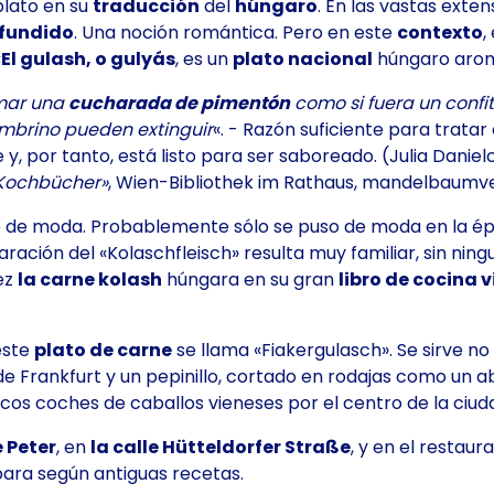
plato en su
traducción
del
húngaro
. En las vastas exte
 fundido
. Una noción romántica. Pero en este
contexto
,
«
El gulash, o gulyás
, es un
plato nacional
húngaro aro
mar una
cucharada de pimentón
como si fuera un confi
ambrino pueden extinguir
«. - Razón suficiente para trata
 por tanto, está listo para ser saboreado. (Julia Daniel
e Kochbücher»
, Wien-Bibliothek im Rathaus, mandelbaumver
o de moda. Probablemente sólo se puso de moda en la 
paración del
«Kolaschfleisch
» resulta muy familiar, sin ning
ez
la carne kolash
húngara en su gran
libro de cocina 
ste
plato de carne
se llama «Fiakergulasch». Se sirve no
 de Frankfurt y un pepinillo, cortado en rodajas como un
os coches de caballos vieneses por el centro de la ciud
e Peter
, en
la calle Hütteldorfer Straße
, y en el restau
epara según antiguas recetas.