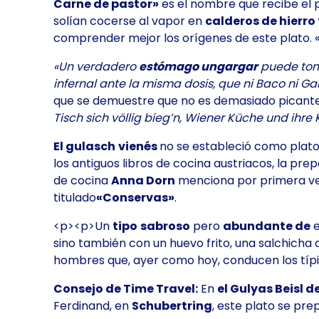
Carne de pastor»
es el nombre que recibe el 
solían cocerse al vapor en
calderos de hierro
comprender mejor los orígenes de este plato. 
«Un verdadero
estómago ungargar
puede to
infernal ante la misma dosis, que ni Baco ni G
que se demuestre que no es demasiado picante y,
Tisch sich völlig bieg’n, Wiener Küche und ihr
El gulasch
vienés
no se estableció como plat
los antiguos
libros de cocina
austriacos, la pre
de cocina
Anna Dorn
menciona por primera v
titulado
«Conservas»
.
<p><p>Un
tipo
sabroso
pero
abundante de
e
sino también con un huevo frito, una salchicha
hombres que, ayer como hoy, conducen los típic
Consejo de Time Travel:
En
el Gulyas Beisl d
Ferdinand, en
Schubertring
, este plato se pr