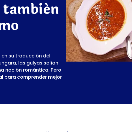
e también
omo
 en su traducción del
úngara, las gulyas solían
Una noción romántica. Pero
cial para comprender mejor