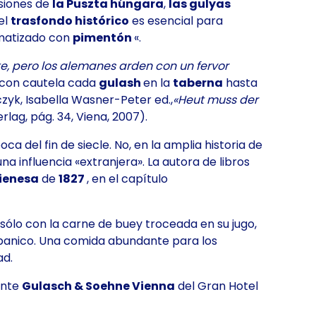
nsiones de
la Puszta húngara
,
las gulyas
 el
trasfondo histórico
es esencial para
matizado con
pimentón
«.
te, pero los alemanes arden con un fervor
r con cautela cada
gulash
en la
taberna
hasta
czyk, Isabella Wasner-Peter ed.,
«Heut muss der
lag, pág. 34, Viena, 2007).
época
del fin de siecle
. No, en la amplia
historia
de
una influencia «extranjera». La autora de libros
vienesa
de
1827
, en el capítulo
 sólo con la carne de buey troceada en su jugo,
 abanico. Una comida abundante para los
ad.
rante
Gulasch & Soehne Vienna
del Gran Hotel