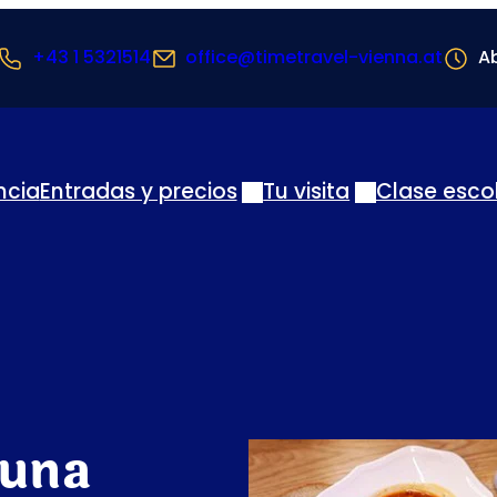
+43 1 5321514
office@timetravel-vienna.at
Ab
ncia
Entradas y precios
Tu visita
Clase esco
 una