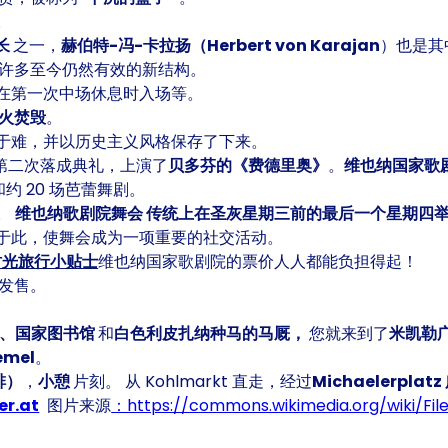
。
长
之一，
赫伯特-冯-卡拉扬（Herbert von Karajan
）也是其
许多至今仍然有效的新结构。
在第一次中场休息时入场等。
火焚毁
。
于难，并以历史主义风格保存了下来。
第二次落成典礼，上演了
贝多芬的《费德里奥》
。
维也纳国家歌
和约 20 场芭蕾舞剧。
。
维也纳歌剧院舞会
传统上在圣灰星期三前的最后一个星期四
于此，使舞会成为一项重要的社交活动。
时光旅行小贴士
维也纳国家歌剧院的票价人人都能负担得起！
发售。
堂、国家图书馆
和
白色利皮扎纳种马的马厩，
您就来到了
米凯勒广场
mel
。
啡）
，
小憩
片刻。 从 Kohlmarkt 直走，经过
Michaelerplat
er.at
图片来源
：https://commons.wikimedia.org/wiki/Fil