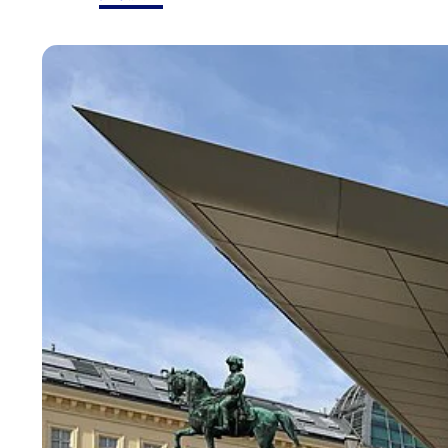
维
也
纳
市
政
厅
-
喜
庆
的
活
动
场
所