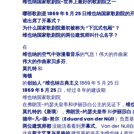
维也纳国家歌剧院-世界上最好的歌剧院之一
哪部歌剧是 1869 年 5 月 25 日维也纳国家歌剧院
谁出席了开幕式？
为什么国家歌剧院最初被称为 “下沉式包厢”？
维也纳国家歌剧院的两位建筑师叫什么名字？
在
维也纳的空气中弥漫着音乐
的气息！伟大的作曲家
伟大的作曲家贝多芬
、
莫扎特
和
海顿
的
创始人
“维也纳古典主义
1869 年 5 月 25 日
1869 年 5 月 25
日，经过 8 年的建设期
维也纳国家歌剧院
在弗朗茨-约瑟夫皇帝和伊丽莎白公主的见证下，
维
莫扎特的《唐璜
》，
弗朗茨-约瑟夫皇帝
和
伊丽莎白
德华-凡-德-努尔（Eduard van der Nüll
）负责
两位建筑师都
没能活着看到
开幕式
。 Van der N
这座
新文艺复兴风格的
建筑最初并不为维也纳人所欣