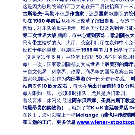
这是因为歌剧院前的环形大道在开工后被抬高了一米
古斯塔夫-马勒
不仅是
作曲家
，还是
国家
歌剧院的
院
勒
在 1900 年前后
从根本上
改革了演出制度
，创造了
例如，对乐队的重要指示、舞台美学以及迟到者只能
第二次世界大战
期间，
市中心遭到轰炸，歌剧院被大
只有带主楼梯的入口大厅、茶室和门厅在轰炸中幸免
经过十年的重建，歌剧院
于 1955 年 11 月 5 日
举行了
（9 月至次年 6 月）中轮流上演约 50 场不同的歌剧
每年一次，国家歌剧院都会变成
世界上最美丽的舞厅
来自文化界、科学界、政界、商界等的国际嘉宾云集
国家歌剧院可以作为
内部导游
的一部分进行参观。
站票
仅售
10 欧元左右
，每天在
演出开始前约 90 分钟
每人限购一张。 必须准时排队，尤其是热门歌剧。
着装要求：休闲装 经过
阿尔贝蒂娜、圣奥古斯丁教
纳最昂贵的购物街）
，就到了前
K.u.K
.
宫廷糖果店 De
在这里，您可以喝上一杯
Melange（维也纳传统咖
霍夫堡的正门
。
更多信息
www.wiener-staatsop