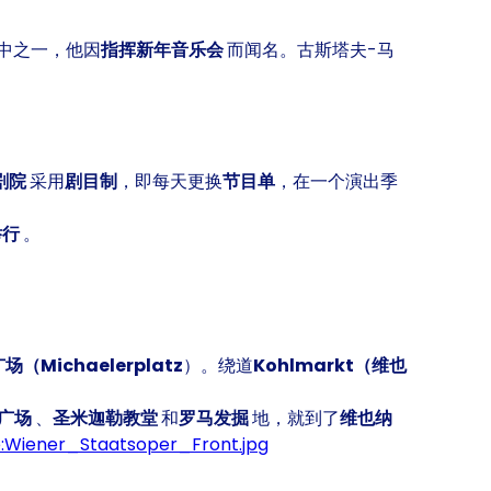
中之一，他因
指挥新年音乐会
而闻名。古斯塔夫-马
剧院
采用
剧目制
，即每天更换
节目单
，在一个演出季
举行
。
（Michaelerplatz
）。绕道
Kohlmarkt（维也
z 广场
、
圣米迦勒教堂
和
罗马发掘
地，就到了
维也纳
e:Wiener_Staatsoper_Front.jpg