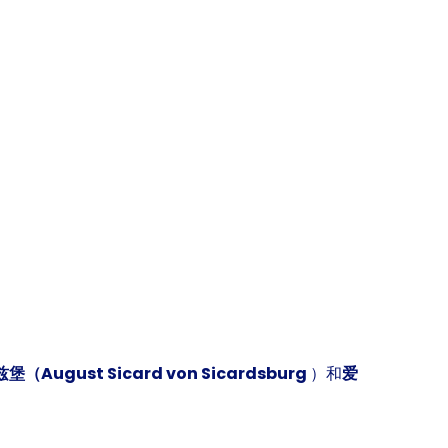
gust Sicard von Sicardsburg
）和
爱