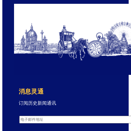
茨
一
世
皇
帝
的
漂
亮
间
谍
消息灵通
订阅历史新闻通讯
通
电子邮件地址
*
讯
注