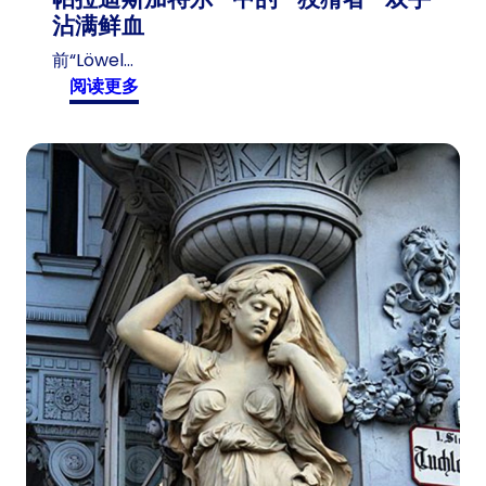
沾满鲜血
前“Löwel…
:
阅读更多
帕
拉
迪
斯
加
特
尔
“
中
的
“
狡
猾
者
“