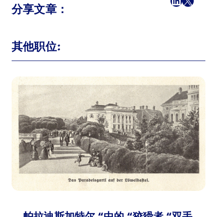
分享文章：
其他职位:
帕拉迪斯加特尔 “中的 “狡猾者 “双手