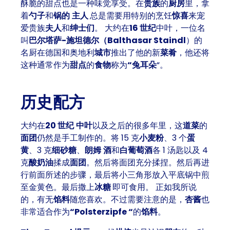
酥脆的
甜点
也是一种
味觉享受
。在
贵族
的
厨房
里，拿
着
勺子
和
锅的
主人
总是需要用特别的烹饪
惊喜
来宠
爱贵族
夫人
和
绅士们
。 大约在
16 世纪
中叶，一位名
叫
巴尔塔萨-施坦德尔（Balthasar Staindl
）的
名厨在德国和奥地利
城市
推出了他的新
菜肴
，他还将
这种通常作为
甜点
的
食物
称为
“兔耳朵
“。
历史配方
大约在
20 世纪
中叶
以及之后的很多年里，这
道菜
的
面团
仍然是手工制作的。将 15 克
小麦粉
、3 个
蛋
黄
、3 克
细砂糖
、
朗姆
酒
和
白葡萄酒
各 1 汤匙以及 4
克
酸奶油
揉成
面团
。然后将面团充分揉捏。然后再进
行前面所述的
步骤
，最后将小
三角形
放入
平底锅
中煎
至金黄色。最后撒上
冰糖
即可食用。 正如我所说
的，有无
馅料
随您喜欢。不过需要注意的是，
杏酱
也
非常适合作为
“Polsterzipfe “
的
馅料
。