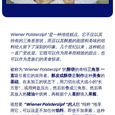
Wiener Polsterzipf “是一种传统糕点。它不仅以其
特有的三角形形状，而且以其酥脆的面团和美味的馅
料给人留下了深刻的印象。几个世纪以来，这种糕点
一直广受欢迎。它既可以作为简单而精致的甜点，也
可以作为贵族们的美食惊喜。
被称为
“Wiener Polsterzipf “
的
酥饼
的奇特
三角形
一
直
吸引着它的崇拜者。
酥皮或酥饼
是
制作
这种
美食
的
基础
。在未加工的状态下，用
刀切
出或大或小的
“长
方形”
，或用
烤盘
压出，然后折叠成
三角形
。然后将
其放入热
猪油
中烘烤，再根据个人
喜好
填入
果酱
。
谁想要
“Wiener Polsterzipf “的人
想 “纯粹 “地享
用它，可以说是不加任何
馅料
。即使不加
果酱
，这种