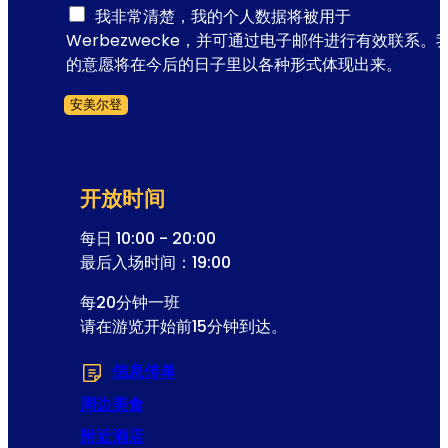
册
我非常清楚，我的个人数据将被用于
电
Werbezwecke，并可通过电子邮件进行有效联系。
子
的意愿将在今后的日子里以各种形式体现出来。
邮
安美尔登
件
跳过表格
地
址
开放时间
每日 10:00 - 20:00
最后入场时间：19:00
每20分钟一班
请在游览开始前15分钟到达。
信息传单
(在新选项卡或窗口中打开)
周边美食
附近酒店