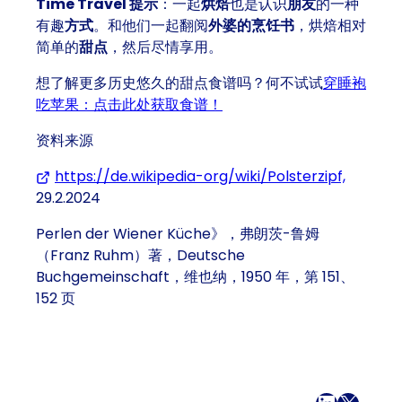
Time Travel 提示
：一起
烘焙
也是认识
朋友
的一种
有趣
方式
。和他们一起翻阅
外婆的烹饪书
，烘焙相对
简单的
甜点
，然后尽情享用。
想了解更多历史悠久的甜点食谱吗？何不试试
穿睡袍
吃苹果：点击此处获取食谱！
资料来源
https://de.wikipedia-org/wiki/Polsterzipf,
(在新选
29.2.2024
Perlen der Wiener Küche》，弗朗茨-鲁姆
（Franz Ruhm）著，Deutsche
Buchgemeinschaft，维也纳，1950 年，第 151、
152 页
在 Facebook 上
LinkedI
X
电子邮件