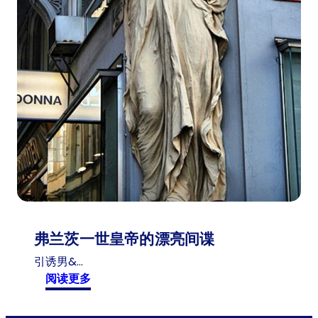
双
手
沾
满
鲜
血
弗兰茨一世皇帝的漂亮间谍
引诱男&…
:
阅读更多
弗
兰