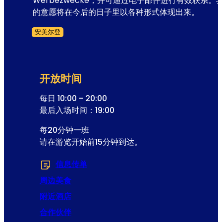
电
Werbezwecke，并可通过电子邮件进行有效联系。
子
的意愿将在今后的日子里以各种形式体现出来。
邮
安美尔登
件
跳过表格
地
址
开放时间
每日 10:00 - 20:00
最后入场时间：19:00
每20分钟一班
请在游览开始前15分钟到达。
信息传单
(在新选项卡或窗口中打开)
周边美食
附近酒店
合作伙伴